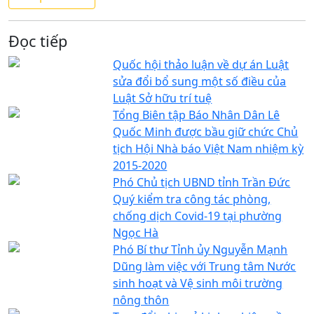
Đọc tiếp
Quốc hội thảo luận về dự án Luật
sửa đổi bổ sung một số điều của
Luật Sở hữu trí tuệ
Tổng Biên tập Báo Nhân Dân Lê
Quốc Minh được bầu giữ chức Chủ
tịch Hội Nhà báo Việt Nam nhiệm kỳ
2015-2020
Phó Chủ tịch UBND tỉnh Trần Đức
Quý kiểm tra công tác phòng,
chống dịch Covid-19 tại phường
Ngọc Hà
Phó Bí thư Tỉnh ủy Nguyễn Mạnh
Dũng làm việc với Trung tâm Nước
sinh hoạt và Vệ sinh môi trường
nông thôn