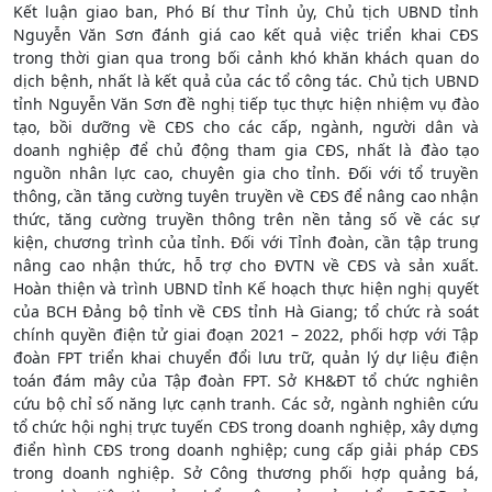
Kết luận giao ban, Phó Bí thư Tỉnh ủy, Chủ tịch UBND tỉnh
Nguyễn Văn Sơn đánh giá cao kết quả việc triển khai CĐS
trong thời gian qua trong bối cảnh khó khăn khách quan do
dịch bệnh, nhất là kết quả của các tổ công tác. Chủ tịch UBND
tỉnh Nguyễn Văn Sơn đề nghị tiếp tục thực hiện nhiệm vụ đào
tạo, bồi dưỡng về CĐS cho các cấp, ngành, người dân và
doanh nghiệp để chủ động tham gia CĐS, nhất là đào tạo
nguồn nhân lực cao, chuyên gia cho tỉnh. Đối với tổ truyền
thông, cần tăng cường tuyên truyền về CĐS để nâng cao nhận
thức, tăng cường truyền thông trên nền tảng số về các sự
kiện, chương trình của tỉnh. Đối với Tỉnh đoàn, cần tập trung
nâng cao nhận thức, hỗ trợ cho ĐVTN về CĐS và sản xuất.
Hoàn thiện và trình UBND tỉnh Kế hoạch thực hiện nghị quyết
của BCH Đảng bộ tỉnh về CĐS tỉnh Hà Giang; tổ chức rà soát
chính quyền điện tử giai đoạn 2021 – 2022, phối hợp với Tập
đoàn FPT triển khai chuyển đổi lưu trữ, quản lý dự liệu điện
toán đám mây của Tập đoàn FPT. Sở KH&ĐT tổ chức nghiên
cứu bộ chỉ số năng lực cạnh tranh. Các sở, ngành nghiên cứu
tổ chức hội nghị trực tuyến CĐS trong doanh nghiệp, xây dựng
điển hình CĐS trong doanh nghiệp; cung cấp giải pháp CĐS
trong doanh nghiệp. Sở Công thương phối hợp quảng bá,