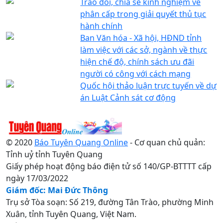
Trao đổi, chia sẻ kinh nghiệm về
phân cấp trong giải quyết thủ tục
hành chính
Ban Văn hóa - Xã hội, HĐND tỉnh
làm việc với các sở, ngành về thực
hiện chế độ, chính sách ưu đãi
người có công với cách mạng
Quốc hội thảo luận trực tuyến về dự
án Luật Cảnh sát cơ động
© 2020
Báo Tuyên Quang Online
- Cơ quan chủ quản:
Tỉnh uỷ tỉnh Tuyên Quang
Giấy phép hoạt động báo điện tử số 140/GP-BTTTT cấp
ngày 17/03/2022
Giám đốc: Mai Đức Thông
Trụ sở Tòa soạn: Số 219, đường Tân Trào, phường Minh
Xuân, tỉnh Tuyên Quang, Việt Nam.