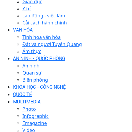
Giáo dục
Y tế
Lao động - việc làm
Cải cách hành chính
VĂN HÓA
Tinh hoa văn hóa
Đất và người Tuyên Quang
Ẩm thực
AN NINH - QUỐC PHÒNG
An ninh
Quân sự
Biên phòng
KHOA HỌC - CÔNG NGHỆ
QUỐC TẾ
MULTIMEDIA
Photo
Infographic
Emagazine
Video