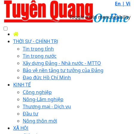
En |
Vi
Toggle main menu visibility
THỜI SỰ - CHÍNH TRỊ
Tin trong tỉnh
Tin trong nước
Xây dựng Đảng - Nhà nước - MTTQ
Bảo vệ nền tảng tư tưởng của Đảng
Đạo đức Hồ Chí Minh
KINH TẾ
Công nghiệp
Nông-Lâm nghiệp
Thương mại - Dịch vụ
Đầu tư
Nông thôn mới
XÃ HỘI