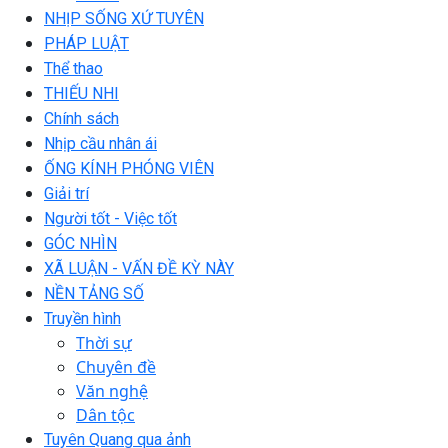
NHỊP SỐNG XỨ TUYÊN
PHÁP LUẬT
Thể thao
THIẾU NHI
Chính sách
Nhịp cầu nhân ái
ỐNG KÍNH PHÓNG VIÊN
Giải trí
Người tốt - Việc tốt
GÓC NHÌN
XÃ LUẬN - VẤN ĐỀ KỲ NÀY
NỀN TẢNG SỐ
Truyền hình
Thời sự
Chuyên đề
Văn nghệ
Dân tộc
Tuyên Quang qua ảnh