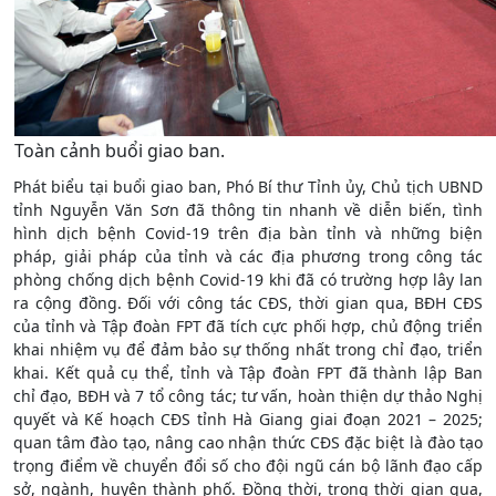
Toàn cảnh buổi giao ban.
Phát biểu tại buổi giao ban, Phó Bí thư Tỉnh ủy, Chủ tịch UBND
tỉnh Nguyễn Văn Sơn đã thông tin nhanh về diễn biến, tình
hình dịch bệnh Covid-19 trên địa bàn tỉnh và những biện
pháp, giải pháp của tỉnh và các địa phương trong công tác
phòng chống dịch bệnh Covid-19 khi đã có trường hợp lây lan
ra cộng đồng. Đối với công tác CĐS, thời gian qua, BĐH CĐS
của tỉnh và Tập đoàn FPT đã tích cực phối hợp, chủ động triển
khai nhiệm vụ để đảm bảo sự thống nhất trong chỉ đạo, triển
khai. Kết quả cụ thể, tỉnh và Tập đoàn FPT đã thành lập Ban
chỉ đạo, BĐH và 7 tổ công tác; tư vấn, hoàn thiện dự thảo Nghị
quyết và Kế hoạch CĐS tỉnh Hà Giang giai đoạn 2021 – 2025;
quan tâm đào tạo, nâng cao nhận thức CĐS đặc biệt là đào tạo
trọng điểm về chuyển đổi số cho đội ngũ cán bộ lãnh đạo cấp
sở, ngành, huyện thành phố. Đồng thời, trong thời gian qua,