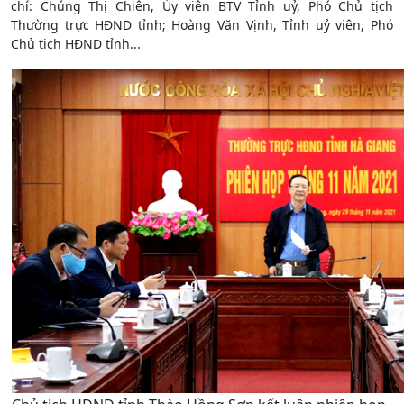
chí: Chúng Thị Chiên, Ủy viên BTV Tỉnh uỷ, Phó Chủ tịch
Thường trực HĐND tỉnh; Hoàng Văn Vịnh, Tỉnh uỷ viên, Phó
Chủ tịch HĐND tỉnh...