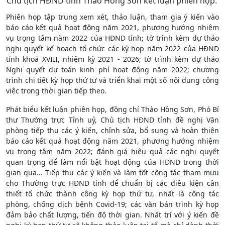
Chủ tịch HĐND tỉnh Thào Hồng Sơn kết luận phiên họp.
Phiên họp tập trung xem xét, thảo luận, tham gia ý kiến vào
báo cáo kết quả hoạt động năm 2021, phương hướng nhiệm
vụ trọng tâm năm 2022 của HĐND tỉnh; tờ trình kèm dự thảo
nghị quyết kế hoạch tổ chức các kỳ họp năm 2022 của HĐND
tỉnh khoá XVIII, nhiệm kỳ 2021 - 2026; tờ trình kèm dự thảo
Nghị quyết dự toán kinh phí hoạt động năm 2022; chương
trình chi tiết kỳ họp thứ tư và triển khai một số nội dung công
việc trong thời gian tiếp theo.
Phát biểu kết luận phiên họp, đồng chí Thào Hồng Sơn, Phó Bí
thư Thường trực Tỉnh uỷ, Chủ tịch HĐND tỉnh đề nghị Văn
phòng tiếp thu các ý kiến, chỉnh sửa, bổ sung và hoàn thiện
báo cáo kết quả hoạt động năm 2021, phương hướng nhiệm
vụ trọng tâm năm 2022; đánh giá hiệu quả các nghị quyết
quan trọng để làm nổi bật hoạt động của HĐND trong thời
gian qua… Tiếp thu các ý kiến và làm tốt công tác tham mưu
cho Thường trực HĐND tỉnh để chuẩn bị các điều kiện cần
thiết tổ chức thành công kỳ họp thứ tư, nhất là công tác
phòng, chống dịch bệnh Covid-19; các văn bản trình kỳ họp
đảm bảo chất lượng, tiến độ thời gian. Nhất trí với ý kiến đề