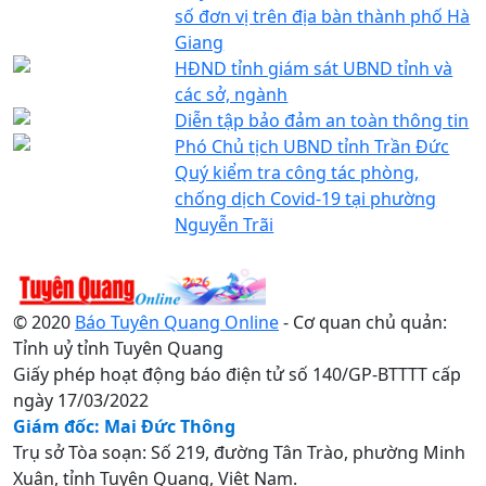
số đơn vị trên địa bàn thành phố Hà
Giang
HĐND tỉnh giám sát UBND tỉnh và
các sở, ngành
Diễn tập bảo đảm an toàn thông tin
Phó Chủ tịch UBND tỉnh Trần Đức
Quý kiểm tra công tác phòng,
chống dịch Covid-19 tại phường
Nguyễn Trãi
© 2020
Báo Tuyên Quang Online
- Cơ quan chủ quản:
Tỉnh uỷ tỉnh Tuyên Quang
Giấy phép hoạt động báo điện tử số 140/GP-BTTTT cấp
ngày 17/03/2022
Giám đốc: Mai Đức Thông
Trụ sở Tòa soạn: Số 219, đường Tân Trào, phường Minh
Xuân, tỉnh Tuyên Quang, Việt Nam.