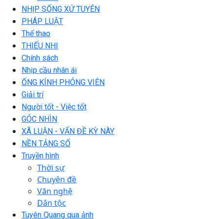
NHỊP SỐNG XỨ TUYÊN
PHÁP LUẬT
Thể thao
THIẾU NHI
Chính sách
Nhịp cầu nhân ái
ỐNG KÍNH PHÓNG VIÊN
Giải trí
Người tốt - Việc tốt
GÓC NHÌN
XÃ LUẬN - VẤN ĐỀ KỲ NÀY
NỀN TẢNG SỐ
Truyền hình
Thời sự
Chuyên đề
Văn nghệ
Dân tộc
Tuyên Quang qua ảnh