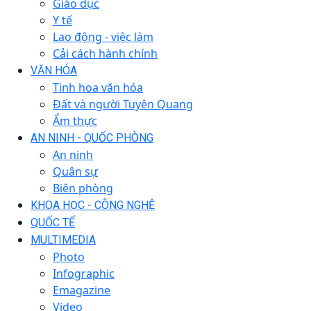
Giáo dục
Y tế
Lao động - việc làm
Cải cách hành chính
VĂN HÓA
Tinh hoa văn hóa
Đất và người Tuyên Quang
Ẩm thực
AN NINH - QUỐC PHÒNG
An ninh
Quân sự
Biên phòng
KHOA HỌC - CÔNG NGHỆ
QUỐC TẾ
MULTIMEDIA
Photo
Infographic
Emagazine
Video