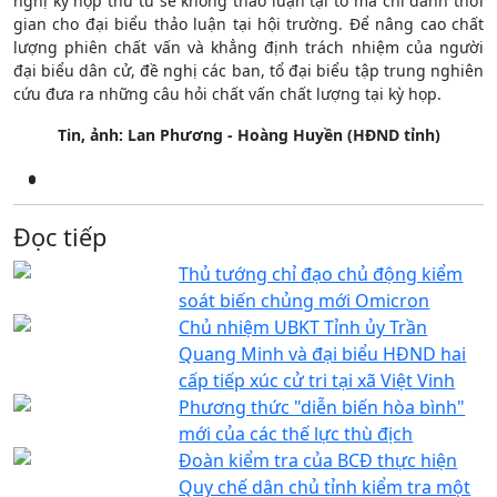
nghị kỳ họp thứ tư sẽ không thảo luận tại tổ mà chỉ dành thời
gian cho đại biểu thảo luận tại hội trường. Để nâng cao chất
lượng phiên chất vấn và khẳng định trách nhiệm của người
đại biểu dân cử, đề nghị các ban, tổ đại biểu tập trung nghiên
cứu đưa ra những câu hỏi chất vấn chất lượng tại kỳ họp.
Tin, ảnh: Lan Phương - Hoàng Huyền (HĐND tỉnh)
Đọc tiếp
Thủ tướng chỉ đạo chủ động kiểm
soát biến chủng mới Omicron
Chủ nhiệm UBKT Tỉnh ủy Trần
Quang Minh và đại biểu HĐND hai
cấp tiếp xúc cử tri tại xã Việt Vinh
Phương thức "diễn biến hòa bình"
mới của các thế lực thù địch
Đoàn kiểm tra của BCĐ thực hiện
Quy chế dân chủ tỉnh kiểm tra một