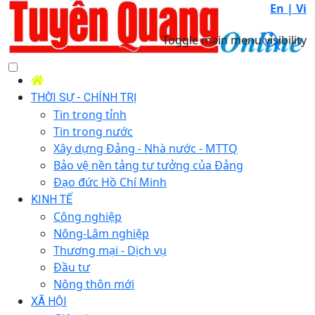
En |
Vi
Toggle main menu visibility
THỜI SỰ - CHÍNH TRỊ
Tin trong tỉnh
Tin trong nước
Xây dựng Đảng - Nhà nước - MTTQ
Bảo vệ nền tảng tư tưởng của Đảng
Đạo đức Hồ Chí Minh
KINH TẾ
Công nghiệp
Nông-Lâm nghiệp
Thương mại - Dịch vụ
Đầu tư
Nông thôn mới
XÃ HỘI