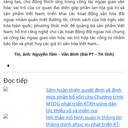
sáng tạo, chủ động thích ứng trong công tác ngoại giao văn
hóa; vai trò của cơ quan đại diện góp phần lan tỏa giá trị và
sản phẩm Việt Nam; triển khai các hoạt động văn hóa đối
ngoại nhằm quán triệt đường lối, chính sách của hội nghị văn
hóa toàn quốc; phương thức mới để quảng bá sản phẩm Việt
Nam; hỗ trợ công nghệ cho các hoạt động đối ngoại nói chung
và công tác ngoại giao văn hóa; vai trò hợp tác công tư nhằm
bảo tồn và phát huy các giá trị văn hóa Việt Nam...
Tin, ảnh: Nguyễn Tâm – Văn Bính (Đài PT – TH tỉnh)
Đọc tiếp
Sớm hoàn thiện quyết định về định
mức phân bổ vốn cho Chương trình
MTQG phát triển KTXH vùng dân
tộc thiểu số và miền núi
Hội thảo mô hình quản lý thông tin
thông minh phục vụ phát triển KT-