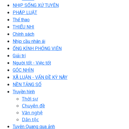
NHỊP SỐNG XỨ TUYÊN
PHÁP LUẬT
Thể thao
THIẾU NHI
Chính sách
Nhịp cầu nhân ái
ỐNG KÍNH PHÓNG VIÊN
Giải trí
Người tốt - Việc tốt
GÓC NHÌN
XÃ LUẬN - VẤN ĐỀ KỲ NÀY
NỀN TẢNG SỐ
Truyền hình
Thời sự
Chuyên đề
Văn nghệ
Dân tộc
Tuyên Quang qua ảnh