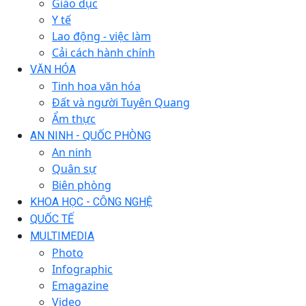
Giáo dục
Y tế
Lao động - việc làm
Cải cách hành chính
VĂN HÓA
Tinh hoa văn hóa
Đất và người Tuyên Quang
Ẩm thực
AN NINH - QUỐC PHÒNG
An ninh
Quân sự
Biên phòng
KHOA HỌC - CÔNG NGHỆ
QUỐC TẾ
MULTIMEDIA
Photo
Infographic
Emagazine
Video