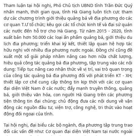
Tham luận tại hội nghị, Phó Chủ tịch UBND tỉnh Trần Đức Quý
nhấn mạnh, thời gian qua, tỉnh Hà Giang luôn tích cực tham
dự các chương trình giới thiệu quảng bá về địa phương do các
cơ quan T.Ư tổ chức; kêu gọi các tổ chức kinh tế và đại sứ quán
các nước đến hỗ trợ cho Hà Giang. Từ năm 2015 - 2020, tỉnh
xuất bản hơn 50.000 các loại ấn phẩm quảng bá, giới thiệu du
lịch địa phương; triển khai ký kết, thiết lập quan hệ hợp tác
hữu nghị với nhiều địa phương nước ngoài. Đồng chí cũng đề
xuất một số giải pháp nhằm nâng cao hơn nữa chất lượng,
hiệu quả công tác quảng bá địa phương, tập trung vào các nội
dung: Tiếp tục nâng cao nhận thức về vị trí, vai trò quan trọng
của công tác quảng bá địa phương đối với phát triển KT - XH;
thiết lập cơ chế cung cấp thông tin kịp thời với các cơ quan
đại diện Việt Nam ở các nước; đẩy mạnh truyền thông, quảng
bá, giới thiệu văn hóa, con người Hà Giang trên các phương
tiện thông tin đại chúng; chủ động đưa các nội dung về vận
động các nguồn đầu tư, viện trợ, công nghệ, tri thức vào hoạt
động đối ngoại của tỉnh.
Tại hội nghị, đại biểu các bộ ngành, địa phương tập trung trao
đổi các vấn đề như: Cơ quan đại diện Việt Nam tại nước ngoài