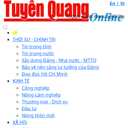
En |
Vi
Toggle main menu visibility
THỜI SỰ - CHÍNH TRỊ
Tin trong tỉnh
Tin trong nước
Xây dựng Đảng - Nhà nước - MTTQ
Bảo vệ nền tảng tư tưởng của Đảng
Đạo đức Hồ Chí Minh
KINH TẾ
Công nghiệp
Nông-Lâm nghiệp
Thương mại - Dịch vụ
Đầu tư
Nông thôn mới
XÃ HỘI