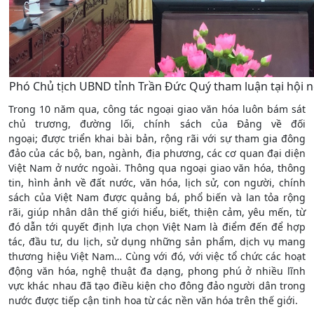
Phó Chủ tịch UBND tỉnh Trần Đức Quý tham luận tại hội n
Trong 10 năm qua, công tác ngoại giao văn hóa luôn bám sát
chủ trương, đường lối, chính sách của Đảng về đối
ngoại; được triển khai bài bản, rộng rãi với sự tham gia đông
đảo của các bộ, ban, ngành, địa phương, các cơ quan đại diện
Việt Nam ở nước ngoài. Thông qua ngoại giao văn hóa, thông
tin, hình ảnh về đất nước, văn hóa, lịch sử, con người, chính
sách của Việt Nam được quảng bá, phổ biến và lan tỏa rộng
rãi, giúp nhân dân thế giới hiểu, biết, thiện cảm, yêu mến, từ
đó dẫn tới quyết định lựa chọn Việt Nam là điểm đến để hợp
tác, đầu tư, du lịch, sử dụng những sản phẩm, dịch vụ mang
thương hiệu Việt Nam… Cùng với đó, với việc tổ chức các hoạt
động văn hóa, nghệ thuật đa dạng, phong phú ở nhiều lĩnh
vực khác nhau đã tạo điều kiện cho đông đảo người dân trong
nước được tiếp cận tinh hoa từ các nền văn hóa trên thế giới.