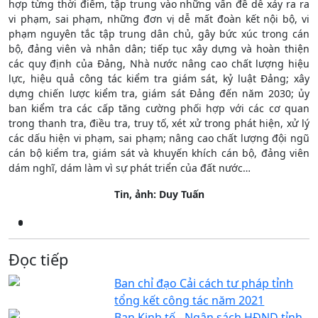
hợp từng thời điểm, tập trung vào những vấn đề dễ xảy ra ra
vi phạm, sai phạm, những đơn vị dễ mất đoàn kết nội bộ, vi
phạm nguyên tắc tập trung dân chủ, gây bức xúc trong cán
bộ, đảng viên và nhân dân; tiếp tục xây dựng và hoàn thiện
các quy định của Đảng, Nhà nước nâng cao chất lượng hiệu
lực, hiệu quả công tác kiểm tra giám sát, kỷ luật Đảng; xây
dựng chiến lược kiểm tra, giám sát Đảng đến năm 2030; ủy
ban kiểm tra các cấp tăng cường phối hợp với các cơ quan
trong thanh tra, điều tra, truy tố, xét xử trong phát hiện, xử lý
các dấu hiện vi phạm, sai phạm; nâng cao chất lượng đội ngũ
cán bộ kiểm tra, giám sát và khuyến khích cán bộ, đảng viên
dám nghĩ, dám làm vì sự phát triển của đất nước…
Tin, ảnh: Duy Tuấn
Đọc tiếp
Ban chỉ đạo Cải cách tư pháp tỉnh
tổng kết công tác năm 2021
Ban Kinh tế - Ngân sách HĐND tỉnh