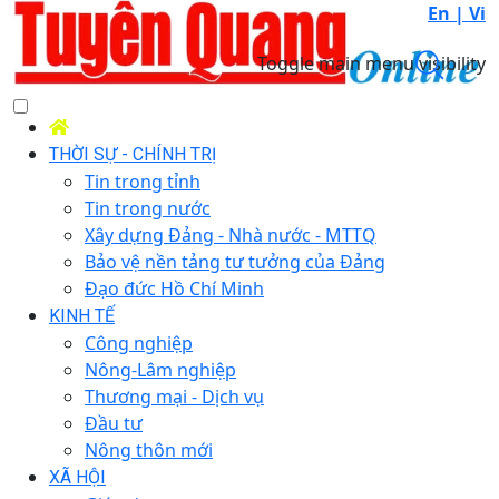
En |
Vi
Toggle main menu visibility
THỜI SỰ - CHÍNH TRỊ
Tin trong tỉnh
Tin trong nước
Xây dựng Đảng - Nhà nước - MTTQ
Bảo vệ nền tảng tư tưởng của Đảng
Đạo đức Hồ Chí Minh
KINH TẾ
Công nghiệp
Nông-Lâm nghiệp
Thương mại - Dịch vụ
Đầu tư
Nông thôn mới
XÃ HỘI