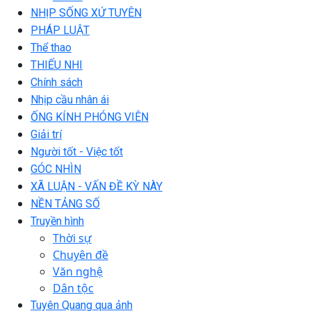
NHỊP SỐNG XỨ TUYÊN
PHÁP LUẬT
Thể thao
THIẾU NHI
Chính sách
Nhịp cầu nhân ái
ỐNG KÍNH PHÓNG VIÊN
Giải trí
Người tốt - Việc tốt
GÓC NHÌN
XÃ LUẬN - VẤN ĐỀ KỲ NÀY
NỀN TẢNG SỐ
Truyền hình
Thời sự
Chuyên đề
Văn nghệ
Dân tộc
Tuyên Quang qua ảnh