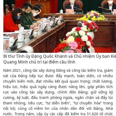
Bí thư Tỉnh ủy Đặng Quốc Khánh và Chủ nhiệm Ủy ban Kiể
Quang Minh chủ trì tại điểm cầu tỉnh
Năm 2021, công tác xây dựng Đảng và công tác kiểm tra, giám
sát của Đảng tiếp tục được đẩy mạnh, toàn diện, có nhiều
chuyển biến mới, đạt nhiều kết quả quan trọng; chất lượng,
hiệu lực, hiệu quả ngày càng được nâng lên, góp phần tích
cực vào công tác xây dựng, chỉnh đốn Đảng; giữ vững kỷ
cương, kỷ luật, đấu tranh phòng ngừa, ngăn chặn và đẩy lùi
tham nhũng, tiêu cực, “tự diễn biến”, “tự chuyển hóa” trong
nội bộ; củng cố niềm tin của nhân dân đối với Đảng, Nhà
nước. Trong năm, cấp ủy các cấp đã kiểm tra 51.620 tổ chức