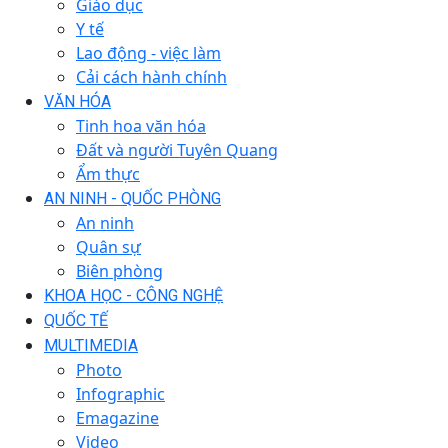
Giáo dục
Y tế
Lao động - việc làm
Cải cách hành chính
VĂN HÓA
Tinh hoa văn hóa
Đất và người Tuyên Quang
Ẩm thực
AN NINH - QUỐC PHÒNG
An ninh
Quân sự
Biên phòng
KHOA HỌC - CÔNG NGHỆ
QUỐC TẾ
MULTIMEDIA
Photo
Infographic
Emagazine
Video