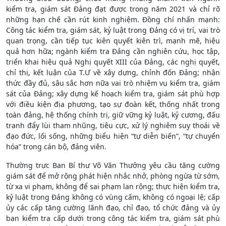
kiểm tra, giám sát Đảng đạt được trong năm 2021 và chỉ rõ
những hạn chế cần rút kinh nghiệm. Đồng chí nhấn mạnh:
Công tác kiểm tra, giám sát, kỷ luật trong Đảng có vị trí, vai trò
quan trọng, cần tiếp tục kiên quyết kiên trì, mạnh mẽ, hiệu
quả hơn hữa; ngành kiểm tra Đảng cần nghiên cứu, học tập,
triển khai hiệu quả Nghị quyết XIII của Đảng, các nghị quyết,
chỉ thị, kết luận của T.Ư về xây dựng, chỉnh đốn Đảng; nhận
thức đầy đủ, sâu sắc hơn nữa vai trò nhiệm vụ kiểm tra, giám
sát của Đảng; xây dựng kế hoạch kiểm tra, giám sát phù hợp
với điều kiện địa phương, tạo sự đoàn kết, thống nhất trong
toàn đảng, hệ thống chính trị, giữ vững kỷ luật, kỷ cương, đấu
tranh đẩy lùi tham nhũng, tiêu cực, xử lý nghiêm suy thoái về
đạo đức, lối sống, những biểu hiện “tự diễn biến”, “tự chuyển
hóa” trong cán bộ, đảng viên.
Thường trực Ban Bí thư Võ Văn Thưởng yêu cầu tăng cường
giám sát để mở rộng phát hiện nhắc nhở, phòng ngừa từ sớm,
từ xa vi phạm, không để sai phạm lan rộng; thực hiện kiểm tra,
kỷ luật trong Đảng không có vùng cấm, không có ngoại lệ; cấp
ủy các cấp tăng cường lãnh đạo, chỉ đạo, tổ chức đảng và ủy
ban kiểm tra cấp dưới trong công tác kiểm tra, giám sát phù