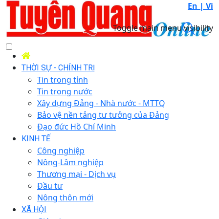
En |
Vi
Toggle main menu visibility
THỜI SỰ - CHÍNH TRỊ
Tin trong tỉnh
Tin trong nước
Xây dựng Đảng - Nhà nước - MTTQ
Bảo vệ nền tảng tư tưởng của Đảng
Đạo đức Hồ Chí Minh
KINH TẾ
Công nghiệp
Nông-Lâm nghiệp
Thương mại - Dịch vụ
Đầu tư
Nông thôn mới
XÃ HỘI