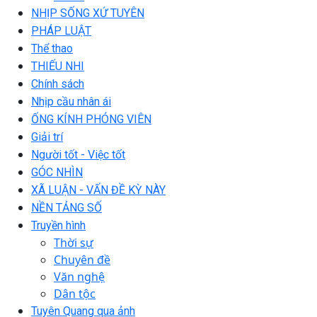
NHỊP SỐNG XỨ TUYÊN
PHÁP LUẬT
Thể thao
THIẾU NHI
Chính sách
Nhịp cầu nhân ái
ỐNG KÍNH PHÓNG VIÊN
Giải trí
Người tốt - Việc tốt
GÓC NHÌN
XÃ LUẬN - VẤN ĐỀ KỲ NÀY
NỀN TẢNG SỐ
Truyền hình
Thời sự
Chuyên đề
Văn nghệ
Dân tộc
Tuyên Quang qua ảnh