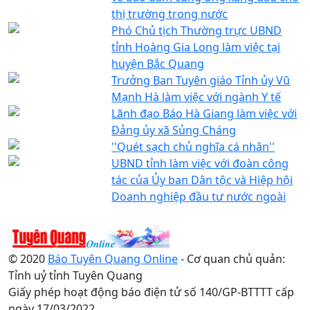
thị trường trong nước
Phó Chủ tịch Thường trực UBND
tỉnh Hoàng Gia Long làm việc tại
huyện Bắc Quang
Trưởng Ban Tuyên giáo Tỉnh ủy Vũ
Mạnh Hà làm việc với ngành Y tế
Lãnh đạo Báo Hà Giang làm việc với
Đảng ủy xã Sủng Cháng
''Quét sạch chủ nghĩa cá nhân''
UBND tỉnh làm việc với đoàn công
tác của Ủy ban Dân tộc và Hiệp hội
Doanh nghiệp đầu tư nước ngoài
© 2020
Báo Tuyên Quang Online
- Cơ quan chủ quản:
Tỉnh uỷ tỉnh Tuyên Quang
Giấy phép hoạt động báo điện tử số 140/GP-BTTTT cấp
ngày 17/03/2022