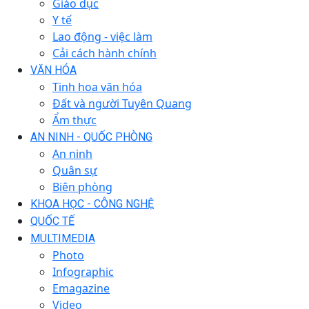
Giáo dục
Y tế
Lao động - việc làm
Cải cách hành chính
VĂN HÓA
Tinh hoa văn hóa
Đất và người Tuyên Quang
Ẩm thực
AN NINH - QUỐC PHÒNG
An ninh
Quân sự
Biên phòng
KHOA HỌC - CÔNG NGHỆ
QUỐC TẾ
MULTIMEDIA
Photo
Infographic
Emagazine
Video