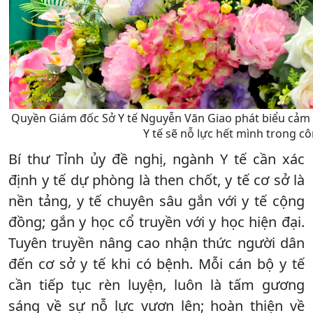
Quyền Giám đốc Sở Y tế Nguyễn Văn Giao phát biểu cảm 
Y tế sẽ nỗ lực hết mình trong c
Bí thư Tỉnh ủy đề nghị, ngành Y tế cần xác
định y tế dự phòng là then chốt, y tế cơ sở là
nền tảng, y tế chuyên sâu gắn với y tế cộng
đồng; gắn y học cổ truyền với y học hiện đại.
Tuyên truyền nâng cao nhận thức người dân
đến cơ sở y tế khi có bệnh. Mỗi cán bộ y tế
cần tiếp tục rèn luyện, luôn là tấm gương
sáng về sự nỗ lực vươn lên; hoàn thiện về