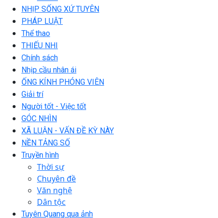
NHỊP SỐNG XỨ TUYÊN
PHÁP LUẬT
Thể thao
THIẾU NHI
Chính sách
Nhịp cầu nhân ái
ỐNG KÍNH PHÓNG VIÊN
Giải trí
Người tốt - Việc tốt
GÓC NHÌN
XÃ LUẬN - VẤN ĐỀ KỲ NÀY
NỀN TẢNG SỐ
Truyền hình
Thời sự
Chuyên đề
Văn nghệ
Dân tộc
Tuyên Quang qua ảnh