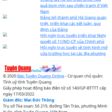
quả bom mìn sau chiến tranh ở Việt
Nam
Đảng bộ thành phố Hà Giang quán
triệt, triển khai các kết luận, quy
định của Đảng
Hội nghị trực tuyến triển khai Nghị
quyết số 11/NQ-CP của Chính phủ
Hội nghị trực tuyến về tình hình mở
cửa trường học tại các địa phương
© 2020
Báo Tuyên Quang Online
- Cơ quan chủ quản:
Tỉnh uỷ tỉnh Tuyên Quang
Giấy phép hoạt động báo điện tử số 140/GP-BTTTT cấp
ngày 17/03/2022
Giám đốc: Mai Đức Thông
Trụ sở Tòa soạn: Số 219, đường Tân Trào, phường Minh
Xuân, tỉnh Tuyên Quang, Việt Nam.