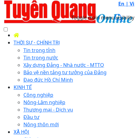
En |
Vi
Toggle main menu visibility
THỜI SỰ - CHÍNH TRỊ
Tin trong tỉnh
Tin trong nước
Xây dựng Đảng - Nhà nước - MTTQ
Bảo vệ nền tảng tư tưởng của Đảng
Đạo đức Hồ Chí Minh
KINH TẾ
Công nghiệp
Nông-Lâm nghiệp
Thương mại - Dịch vụ
Đầu tư
Nông thôn mới
XÃ HỘI