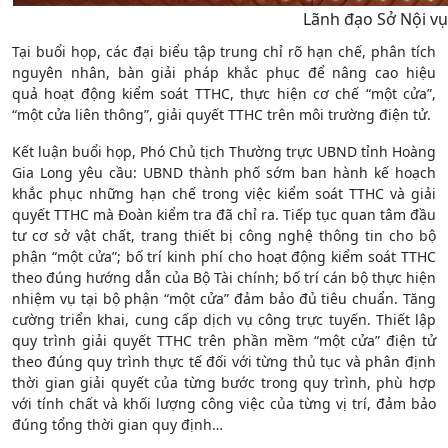
Lãnh đạo Sở Nội vụ 
Tại buổi họp, các đại biểu tập trung chỉ rõ hạn chế, phân tích
nguyên nhân, bàn giải pháp khắc phục để nâng cao hiệu
quả hoạt động kiểm soát TTHC, thực hiện cơ chế “một cửa”,
“một cửa liên thông”, giải quyết TTHC trên môi trường điện tử.
Kết luận buổi họp, Phó Chủ tịch Thường trực UBND tỉnh Hoàng
Gia Long yêu cầu: UBND thành phố sớm ban hành kế hoạch
khắc phục những hạn chế trong việc kiểm soát TTHC và giải
quyết TTHC mà Đoàn kiểm tra đã chỉ ra. Tiếp tục quan tâm đầu
tư cơ sở vật chất, trang thiết bị công nghệ thông tin cho bộ
phận “một cửa”; bố trí kinh phí cho hoạt động kiểm soát TTHC
theo đúng hướng dẫn của Bộ Tài chính; bố trí cán bộ thực hiện
nhiệm vụ tại bộ phận “một cửa” đảm bảo đủ tiêu chuẩn. Tăng
cường triển khai, cung cấp dịch vụ công trực tuyến. Thiết lập
quy trình giải quyết TTHC trên phần mềm “một cửa” điện tử
theo đúng quy trình thực tế đối với từng thủ tục và phân định
thời gian giải quyết của từng bước trong quy trình, phù hợp
với tính chất và khối lượng công việc của từng vị trí, đảm bảo
đúng tổng thời gian quy định…