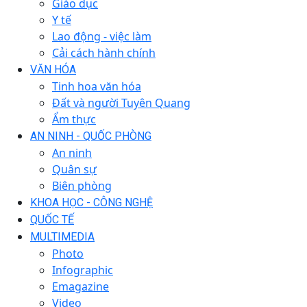
Giáo dục
Y tế
Lao động - việc làm
Cải cách hành chính
VĂN HÓA
Tinh hoa văn hóa
Đất và người Tuyên Quang
Ẩm thực
AN NINH - QUỐC PHÒNG
An ninh
Quân sự
Biên phòng
KHOA HỌC - CÔNG NGHỆ
QUỐC TẾ
MULTIMEDIA
Photo
Infographic
Emagazine
Video