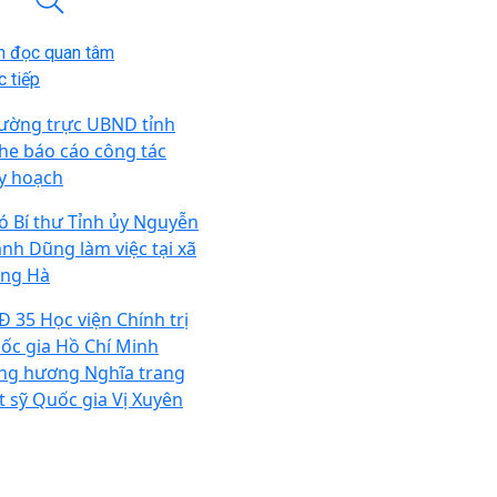
n đọc quan tâm
 tiếp
ường trực UBND tỉnh
he báo cáo công tác
y hoạch
ó Bí thư Tỉnh ủy Nguyễn
nh Dũng làm việc tại xã
ng Hà
Đ 35 Học viện Chính trị
ốc gia Hồ Chí Minh
ng hương Nghĩa trang
ệt sỹ Quốc gia Vị Xuyên