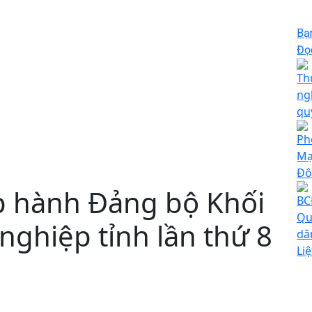
Bạ
Đọc
Th
ng
qu
Ph
Mạ
Đô
p hành Đảng bộ Khối
BC
Qu
ghiệp tỉnh lần thứ 8
dâ
Li