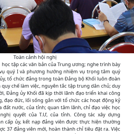
Toàn cảnh hội nghị
t, học tập các văn bản của Trung ương; nghe trình bày
 vụ quý I và phương hướng nhiệm vụ trọng tâm quý
p ủy, tổ chức đảng trong toàn Đảng bộ Khối luôn đoàn
m quy chế làm việc, nguyên tắc tập trung dân chủ; duy
ời, Đảng ủy Khối đã kịp thời lãnh đạo triển khai công
g, đạo đức, lối sống gắn với tổ chức các hoạt động kỷ
 đất nước, của tỉnh; quan tâm lãnh, chỉ đạo việc học
ị, nghị quyết của T.Ư, của tỉnh. Công tác xây dựng
àn cấp ủy, kết nạp đảng viên được thực hiện thường
ợc 37 đảng viên mới, hoàn thành chỉ tiêu đặt ra. Việc