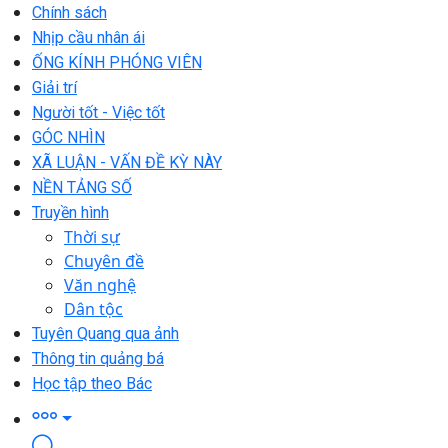
Chính sách
Nhịp cầu nhân ái
ỐNG KÍNH PHÓNG VIÊN
Giải trí
Người tốt - Việc tốt
GÓC NHÌN
XÃ LUẬN - VẤN ĐỀ KỲ NÀY
NỀN TẢNG SỐ
Truyền hình
Thời sự
Chuyên đề
Văn nghệ
Dân tộc
Tuyên Quang qua ảnh
Thông tin quảng bá
Học tập theo Bác