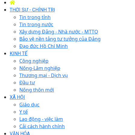
THỜI SỰ - CHÍNH TRỊ
Tin trong tỉnh
Tin trong nước
Xây dựng Đảng - Nhà nước - MTTQ
Bảo vệ nền tảng tư tưởng của Đảng
Đạo đức Hồ Chí Minh
KINH TẾ
Công nghiệp
Nông-Lâm nghiệp
Thương mại - Dịch vụ
Đầu tư
Nông thôn mới
XÃ HỘI
Giáo dục
Y tế
Lao động - việc làm
Cải cách hành chính
VĂN HÓA