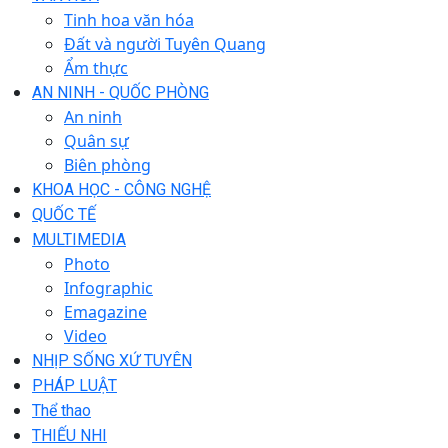
Tinh hoa văn hóa
Đất và người Tuyên Quang
Ẩm thực
AN NINH - QUỐC PHÒNG
An ninh
Quân sự
Biên phòng
KHOA HỌC - CÔNG NGHỆ
QUỐC TẾ
MULTIMEDIA
Photo
Infographic
Emagazine
Video
NHỊP SỐNG XỨ TUYÊN
PHÁP LUẬT
Thể thao
THIẾU NHI