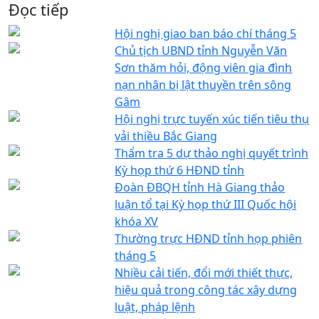
Đọc tiếp
Hội nghị giao ban báo chí tháng 5
Chủ tịch UBND tỉnh Nguyễn Văn
Sơn thăm hỏi, động viên gia đình
nạn nhân bị lật thuyền trên sông
Gâm
Hội nghị trực tuyến xúc tiến tiêu thụ
vải thiều Bắc Giang
Thẩm tra 5 dự thảo nghị quyết trình
Kỳ họp thứ 6 HĐND tỉnh
Đoàn ĐBQH tỉnh Hà Giang thảo
luận tổ tại Kỳ họp thứ III Quốc hội
khóa XV
Thường trực HĐND tỉnh họp phiên
tháng 5
Nhiều cải tiến, đổi mới thiết thực,
hiệu quả trong công tác xây dựng
luật, pháp lệnh