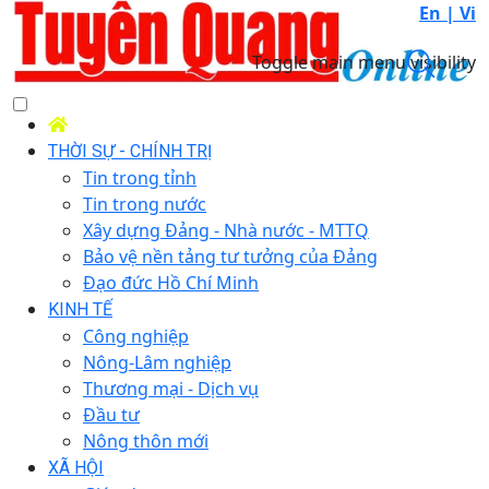
En |
Vi
Toggle main menu visibility
THỜI SỰ - CHÍNH TRỊ
Tin trong tỉnh
Tin trong nước
Xây dựng Đảng - Nhà nước - MTTQ
Bảo vệ nền tảng tư tưởng của Đảng
Đạo đức Hồ Chí Minh
KINH TẾ
Công nghiệp
Nông-Lâm nghiệp
Thương mại - Dịch vụ
Đầu tư
Nông thôn mới
XÃ HỘI