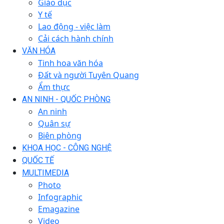
Giáo dục
Y tế
Lao động - việc làm
Cải cách hành chính
VĂN HÓA
Tinh hoa văn hóa
Đất và người Tuyên Quang
Ẩm thực
AN NINH - QUỐC PHÒNG
An ninh
Quân sự
Biên phòng
KHOA HỌC - CÔNG NGHỆ
QUỐC TẾ
MULTIMEDIA
Photo
Infographic
Emagazine
Video