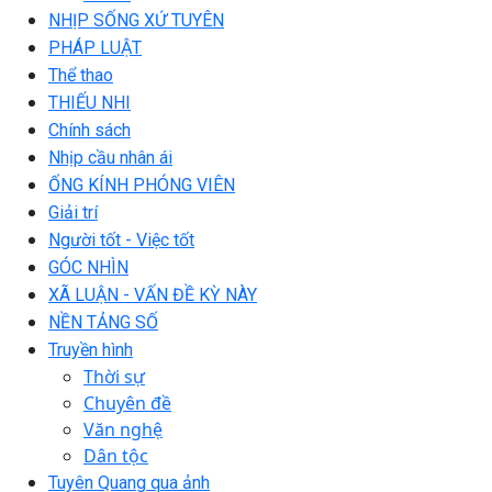
NHỊP SỐNG XỨ TUYÊN
PHÁP LUẬT
Thể thao
THIẾU NHI
Chính sách
Nhịp cầu nhân ái
ỐNG KÍNH PHÓNG VIÊN
Giải trí
Người tốt - Việc tốt
GÓC NHÌN
XÃ LUẬN - VẤN ĐỀ KỲ NÀY
NỀN TẢNG SỐ
Truyền hình
Thời sự
Chuyên đề
Văn nghệ
Dân tộc
Tuyên Quang qua ảnh