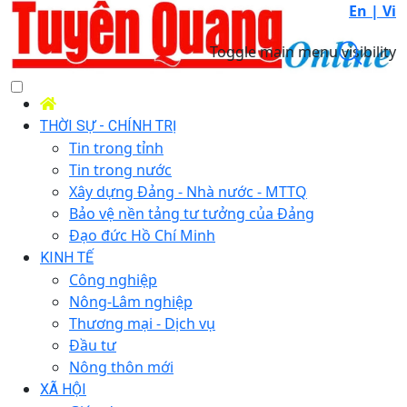
En |
Vi
Toggle main menu visibility
THỜI SỰ - CHÍNH TRỊ
Tin trong tỉnh
Tin trong nước
Xây dựng Đảng - Nhà nước - MTTQ
Bảo vệ nền tảng tư tưởng của Đảng
Đạo đức Hồ Chí Minh
KINH TẾ
Công nghiệp
Nông-Lâm nghiệp
Thương mại - Dịch vụ
Đầu tư
Nông thôn mới
XÃ HỘI