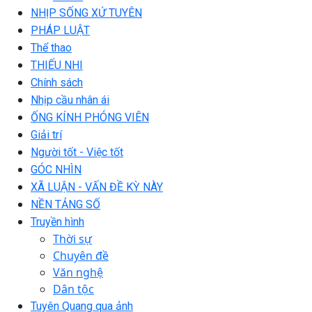
NHỊP SỐNG XỨ TUYÊN
PHÁP LUẬT
Thể thao
THIẾU NHI
Chính sách
Nhịp cầu nhân ái
ỐNG KÍNH PHÓNG VIÊN
Giải trí
Người tốt - Việc tốt
GÓC NHÌN
XÃ LUẬN - VẤN ĐỀ KỲ NÀY
NỀN TẢNG SỐ
Truyền hình
Thời sự
Chuyên đề
Văn nghệ
Dân tộc
Tuyên Quang qua ảnh