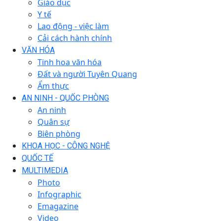
Giáo dục
Y tế
Lao động - việc làm
Cải cách hành chính
VĂN HÓA
Tinh hoa văn hóa
Đất và người Tuyên Quang
Ẩm thực
AN NINH - QUỐC PHÒNG
An ninh
Quân sự
Biên phòng
KHOA HỌC - CÔNG NGHỆ
QUỐC TẾ
MULTIMEDIA
Photo
Infographic
Emagazine
Video