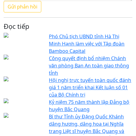
Đọc tiếp
Phó Chủ tịch UBND tỉnh Hà Thị
Minh Hạnh làm việc với Tập đoàn
Bamboo Capital
Công quyết định bổ nhiệm Chánh
văn phòng Ban An toàn giao thông
tỉnh
Hội nghị trực tuyến toàn quốc đánh
giá 1 năm triển khai Kết luận số 01
của Bộ Chính trị
Kỷ niệm 75 năm thành lập Đảng bộ
huyện Bắc Quang
Bí thư Tỉnh ủy Đặng Quốc Khánh
dâng hương, dâng hoa tại Nghĩa
trang Liệt sĩ huyện Bắc Quang và