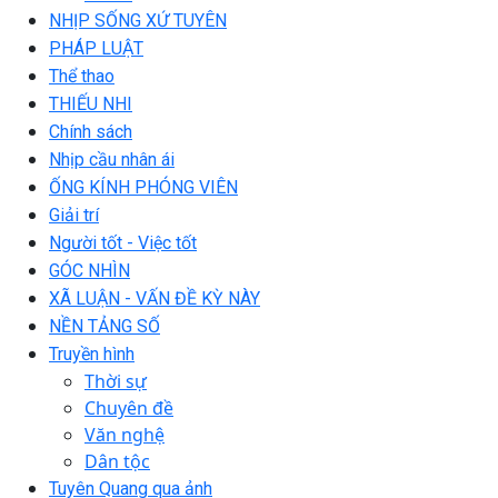
NHỊP SỐNG XỨ TUYÊN
PHÁP LUẬT
Thể thao
THIẾU NHI
Chính sách
Nhịp cầu nhân ái
ỐNG KÍNH PHÓNG VIÊN
Giải trí
Người tốt - Việc tốt
GÓC NHÌN
XÃ LUẬN - VẤN ĐỀ KỲ NÀY
NỀN TẢNG SỐ
Truyền hình
Thời sự
Chuyên đề
Văn nghệ
Dân tộc
Tuyên Quang qua ảnh