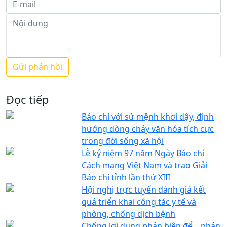
Đọc tiếp
Báo chí với sứ mệnh khơi dậy, định
hướng dòng chảy văn hóa tích cực
trong đời sống xã hội
Lễ kỷ niệm 97 năm Ngày Báo chí
Cách mạng Việt Nam và trao Giải
Báo chí tỉnh lần thứ XIII
Hội nghị trực tuyến đánh giá kết
quả triển khai công tác y tế và
phòng, chống dịch bệnh
Chống lợi dụng phản biện để... phản