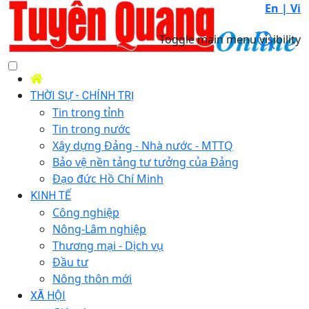
En |
Vi
Toggle main menu visibility
THỜI SỰ - CHÍNH TRỊ
Tin trong tỉnh
Tin trong nước
Xây dựng Đảng - Nhà nước - MTTQ
Bảo vệ nền tảng tư tưởng của Đảng
Đạo đức Hồ Chí Minh
KINH TẾ
Công nghiệp
Nông-Lâm nghiệp
Thương mại - Dịch vụ
Đầu tư
Nông thôn mới
XÃ HỘI