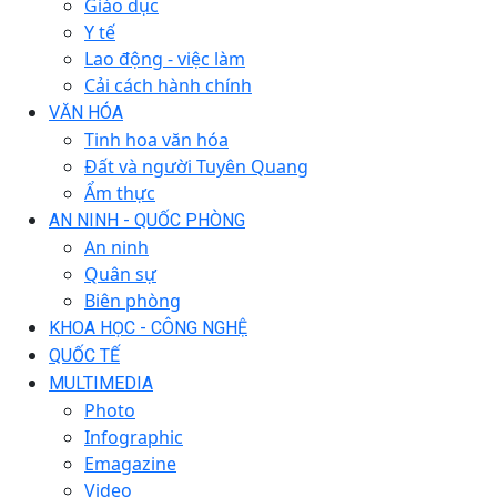
Giáo dục
Y tế
Lao động - việc làm
Cải cách hành chính
VĂN HÓA
Tinh hoa văn hóa
Đất và người Tuyên Quang
Ẩm thực
AN NINH - QUỐC PHÒNG
An ninh
Quân sự
Biên phòng
KHOA HỌC - CÔNG NGHỆ
QUỐC TẾ
MULTIMEDIA
Photo
Infographic
Emagazine
Video