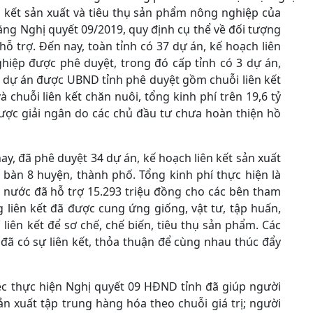
n kết sản xuất và tiêu thụ sản phẩm nông nghiệp của
ng Nghị quyết 09/2019, quy định cụ thể về đối tượng
ỗ trợ. Đến nay, toàn tỉnh có 37 dự án, kế hoạch liên
hiệp được phê duyệt, trong đó cấp tỉnh có 3 dự án,
3 dự án được UBND tỉnh phê duyệt gồm chuỗi liên kết
 chuỗi liên kết chăn nuôi, tổng kinh phí trên 19,6 tỷ
ược giải ngân do các chủ đầu tư chưa hoàn thiện hồ
ay, đã phê duyệt 34 dự án, kế hoạch liên kết sản xuất
 bàn 8 huyện, thành phố. Tổng kinh phí thực hiện là
à nước đã hỗ trợ 15.293 triệu đồng cho các bên tham
g liên kết đã được cung ứng giống, vật tư, tập huấn,
liên kết để sơ chế, chế biến, tiêu thụ sản phẩm. Các
 đã có sự liên kết, thỏa thuận để cùng nhau thúc đẩy
việc thực hiện Nghị quyết 09 HĐND tỉnh đã giúp người
n xuất tập trung hàng hóa theo chuỗi giá trị; người