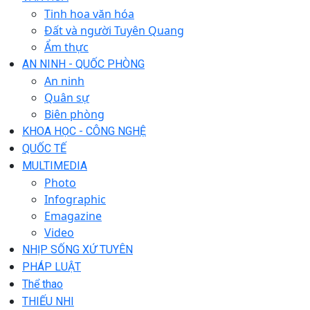
Tinh hoa văn hóa
Đất và người Tuyên Quang
Ẩm thực
AN NINH - QUỐC PHÒNG
An ninh
Quân sự
Biên phòng
KHOA HỌC - CÔNG NGHỆ
QUỐC TẾ
MULTIMEDIA
Photo
Infographic
Emagazine
Video
NHỊP SỐNG XỨ TUYÊN
PHÁP LUẬT
Thể thao
THIẾU NHI