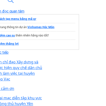
n đọc quan tâm
cách tạo menu bằng mã qr
rang thông tin dự án
Vinhomes Hóc Môn
Nệm cao su
thiên nhiên hãng nào tốt?
nệm thắng lợi
 tiếp
n chỉ đạo Xây dựng và
ực hiện quy chế dân chủ
nh làm việc tại huyện
o Vạc
i cảm ơn
ai mạc diễn tập khu vực
òng thủ huyện Yên