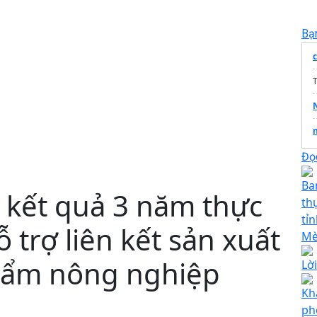
Bạ
T
Đọc
Ba
 kết quả 3 năm thực
th
tỉ
 trợ liên kết sản xuất
Mè
phẩm nông nghiệp
Lờ
Kh
ph