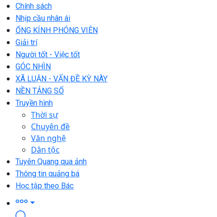
Chính sách
Nhịp cầu nhân ái
ỐNG KÍNH PHÓNG VIÊN
Giải trí
Người tốt - Việc tốt
GÓC NHÌN
XÃ LUẬN - VẤN ĐỀ KỲ NÀY
NỀN TẢNG SỐ
Truyền hình
Thời sự
Chuyên đề
Văn nghệ
Dân tộc
Tuyên Quang qua ảnh
Thông tin quảng bá
Học tập theo Bác