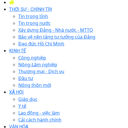
THỜI SỰ - CHÍNH TRỊ
Tin trong tỉnh
Tin trong nước
Xây dựng Đảng - Nhà nước - MTTQ
Bảo vệ nền tảng tư tưởng của Đảng
Đạo đức Hồ Chí Minh
KINH TẾ
Công nghiệp
Nông-Lâm nghiệp
Thương mại - Dịch vụ
Đầu tư
Nông thôn mới
XÃ HỘI
Giáo dục
Y tế
Lao động - việc làm
Cải cách hành chính
VĂN HÓA