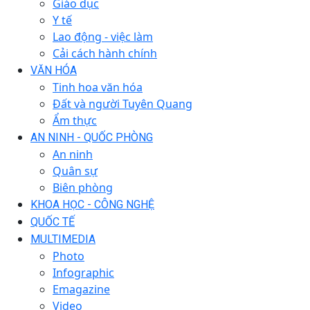
Giáo dục
Y tế
Lao động - việc làm
Cải cách hành chính
VĂN HÓA
Tinh hoa văn hóa
Đất và người Tuyên Quang
Ẩm thực
AN NINH - QUỐC PHÒNG
An ninh
Quân sự
Biên phòng
KHOA HỌC - CÔNG NGHỆ
QUỐC TẾ
MULTIMEDIA
Photo
Infographic
Emagazine
Video