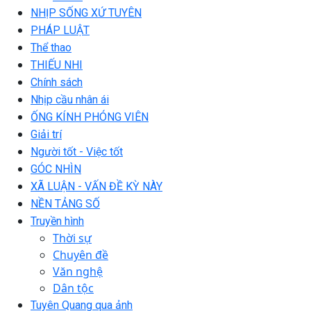
NHỊP SỐNG XỨ TUYÊN
PHÁP LUẬT
Thể thao
THIẾU NHI
Chính sách
Nhịp cầu nhân ái
ỐNG KÍNH PHÓNG VIÊN
Giải trí
Người tốt - Việc tốt
GÓC NHÌN
XÃ LUẬN - VẤN ĐỀ KỲ NÀY
NỀN TẢNG SỐ
Truyền hình
Thời sự
Chuyên đề
Văn nghệ
Dân tộc
Tuyên Quang qua ảnh