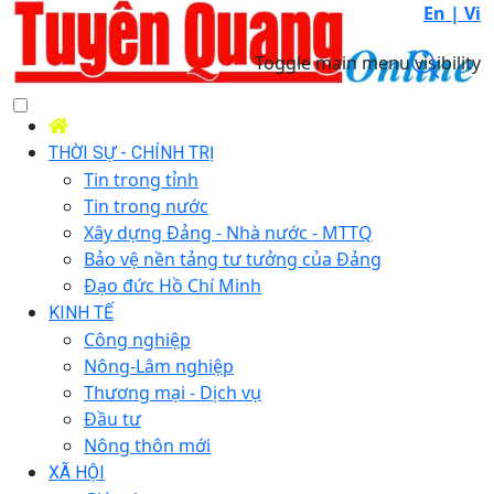
En |
Vi
Toggle main menu visibility
THỜI SỰ - CHÍNH TRỊ
Tin trong tỉnh
Tin trong nước
Xây dựng Đảng - Nhà nước - MTTQ
Bảo vệ nền tảng tư tưởng của Đảng
Đạo đức Hồ Chí Minh
KINH TẾ
Công nghiệp
Nông-Lâm nghiệp
Thương mại - Dịch vụ
Đầu tư
Nông thôn mới
XÃ HỘI