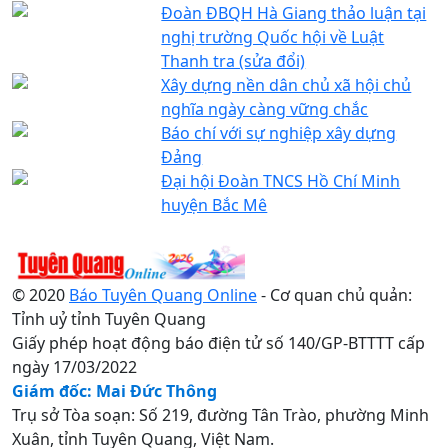
Đoàn ĐBQH Hà Giang thảo luận tại
nghị trường Quốc hội về Luật
Thanh tra (sửa đổi)
Xây dựng nền dân chủ xã hội chủ
nghĩa ngày càng vững chắc
Báo chí với sự nghiệp xây dựng
Đảng
Đại hội Đoàn TNCS Hồ Chí Minh
huyện Bắc Mê
© 2020
Báo Tuyên Quang Online
- Cơ quan chủ quản:
Tỉnh uỷ tỉnh Tuyên Quang
Giấy phép hoạt động báo điện tử số 140/GP-BTTTT cấp
ngày 17/03/2022
Giám đốc: Mai Đức Thông
Trụ sở Tòa soạn: Số 219, đường Tân Trào, phường Minh
Xuân, tỉnh Tuyên Quang, Việt Nam.