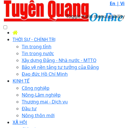
En |
Vi
Toggle main menu visibility
THỜI SỰ - CHÍNH TRỊ
Tin trong tỉnh
Tin trong nước
Xây dựng Đảng - Nhà nước - MTTQ
Bảo vệ nền tảng tư tưởng của Đảng
Đạo đức Hồ Chí Minh
KINH TẾ
Công nghiệp
Nông-Lâm nghiệp
Thương mại - Dịch vụ
Đầu tư
Nông thôn mới
XÃ HỘI