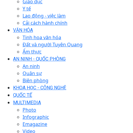
Giáo dục
Y tế
Lao động - việc làm
Cải cách hành chính
VĂN HÓA
Tinh hoa văn hóa
Đất và người Tuyên Quang
Ẩm thực
AN NINH - QUỐC PHÒNG
An ninh
Quân sự
Biên phòng
KHOA HỌC - CÔNG NGHỆ
QUỐC TẾ
MULTIMEDIA
Photo
Infographic
Emagazine
Video