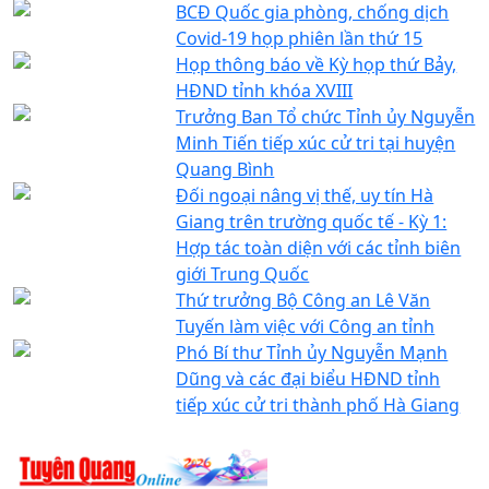
BCĐ Quốc gia phòng, chống dịch
Covid-19 họp phiên lần thứ 15
Họp thông báo về Kỳ họp thứ Bảy,
HĐND tỉnh khóa XVIII
Trưởng Ban Tổ chức Tỉnh ủy Nguyễn
Minh Tiến tiếp xúc cử tri tại huyện
Quang Bình
Đối ngoại nâng vị thế, uy tín Hà
Giang trên trường quốc tế - Kỳ 1:
Hợp tác toàn diện với các tỉnh biên
giới Trung Quốc
Thứ trưởng Bộ Công an Lê Văn
Tuyến làm việc với Công an tỉnh
Phó Bí thư Tỉnh ủy Nguyễn Mạnh
Dũng và các đại biểu HĐND tỉnh
tiếp xúc cử tri thành phố Hà Giang