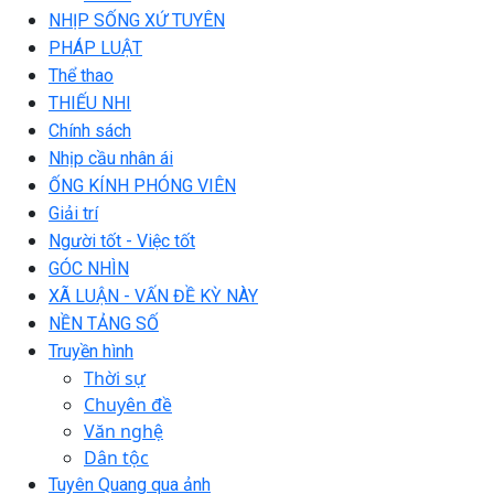
NHỊP SỐNG XỨ TUYÊN
PHÁP LUẬT
Thể thao
THIẾU NHI
Chính sách
Nhịp cầu nhân ái
ỐNG KÍNH PHÓNG VIÊN
Giải trí
Người tốt - Việc tốt
GÓC NHÌN
XÃ LUẬN - VẤN ĐỀ KỲ NÀY
NỀN TẢNG SỐ
Truyền hình
Thời sự
Chuyên đề
Văn nghệ
Dân tộc
Tuyên Quang qua ảnh