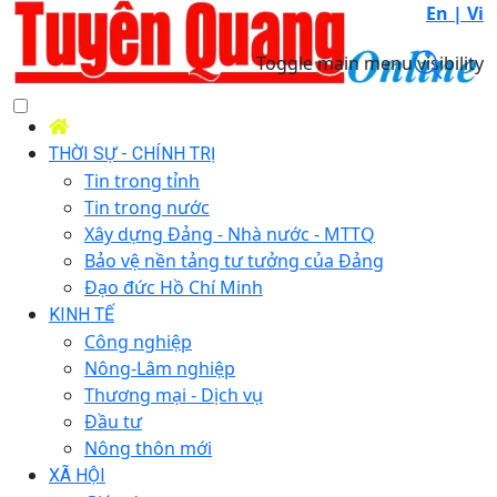
En |
Vi
Toggle main menu visibility
THỜI SỰ - CHÍNH TRỊ
Tin trong tỉnh
Tin trong nước
Xây dựng Đảng - Nhà nước - MTTQ
Bảo vệ nền tảng tư tưởng của Đảng
Đạo đức Hồ Chí Minh
KINH TẾ
Công nghiệp
Nông-Lâm nghiệp
Thương mại - Dịch vụ
Đầu tư
Nông thôn mới
XÃ HỘI