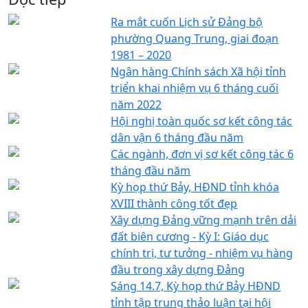
Ra mắt cuốn Lịch sử Đảng bộ
phường Quang Trung, giai đoạn
1981 – 2020
Ngân hàng Chính sách Xã hội tỉnh
triển khai nhiệm vụ 6 tháng cuối
năm 2022
Hội nghị toàn quốc sơ kết công tác
dân vận 6 tháng đầu năm
Các ngành, đơn vị sơ kết công tác 6
tháng đầu năm
Kỳ họp thứ Bảy, HĐND tỉnh khóa
XVIII thành công tốt đẹp
Xây dựng Đảng vững mạnh trên dải
đất biên cương - Kỳ I: Giáo dục
chính trị, tư tưởng - nhiệm vụ hàng
đầu trong xây dựng Đảng
Sáng 14.7, Kỳ họp thứ Bảy HĐND
tỉnh tập trung thảo luận tại hội