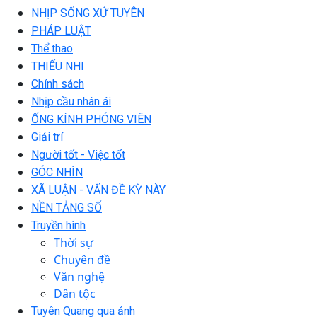
NHỊP SỐNG XỨ TUYÊN
PHÁP LUẬT
Thể thao
THIẾU NHI
Chính sách
Nhịp cầu nhân ái
ỐNG KÍNH PHÓNG VIÊN
Giải trí
Người tốt - Việc tốt
GÓC NHÌN
XÃ LUẬN - VẤN ĐỀ KỲ NÀY
NỀN TẢNG SỐ
Truyền hình
Thời sự
Chuyên đề
Văn nghệ
Dân tộc
Tuyên Quang qua ảnh