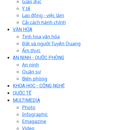
Giáo dục
Y tế
Lao động - việc làm
Cải cách hành chính
VĂN HÓA
Tinh hoa văn hóa
Đất và người Tuyên Quang
Ẩm thực
AN NINH - QUỐC PHÒNG
An ninh
Quân sự
Biên phòng
KHOA HỌC - CÔNG NGHỆ
QUỐC TẾ
MULTIMEDIA
Photo
Infographic
Emagazine
Video