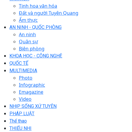
Tinh hoa văn hóa
Đất và người Tuyên Quang
Ẩm thực
AN NINH - QUỐC PHÒNG
An ninh
Quân sự
Biên phòng
KHOA HỌC - CÔNG NGHỆ
QUỐC TẾ
MULTIMEDIA
Photo
Infographic
Emagazine
Video
NHỊP SỐNG XỨ TUYÊN
PHÁP LUẬT
Thể thao
THIẾU NHI