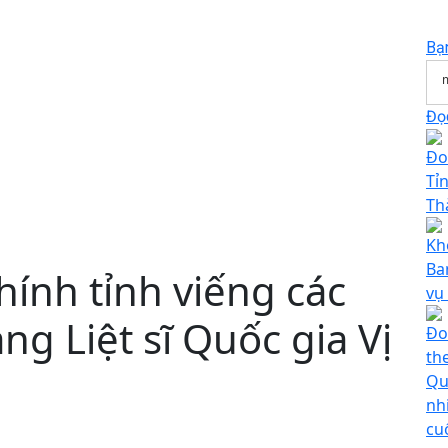
Bạ
Đọc
Đo
Tỉ
Th
Kh
Ba
hính tỉnh viếng các
vụ
ng Liệt sĩ Quốc gia Vị
Đo
th
Qu
nh
cu