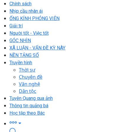
Chính sách
Nhịp cầu nhân ái
ỐNG KÍNH PHÓNG VIÊN
Giải trí
Người tốt - Việc tốt
GÓC NHÌN
XÃ LUẬN - VẤN ĐỀ KỲ NÀY
NỀN TẢNG SỐ
Truyền hình
Thời sự
Chuyên đề
Văn nghệ
Dân tộc
Tuyên Quang qua ảnh
Thông tin quảng bá
Học tập theo Bác