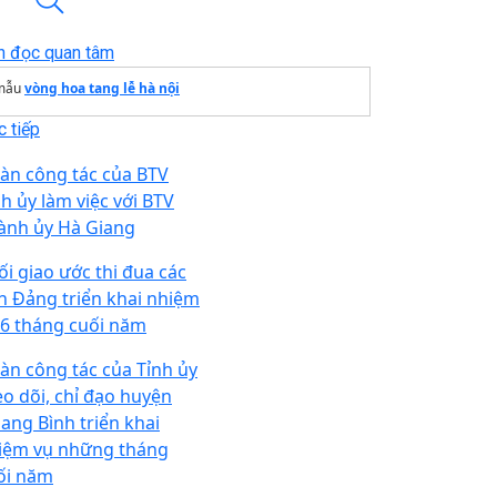
n đọc quan tâm
mẫu
vòng hoa tang lễ hà nội
 tiếp
àn công tác của BTV
nh ủy làm việc với BTV
ành ủy Hà Giang
ối giao ước thi đua các
n Đảng triển khai nhiệm
 6 tháng cuối năm
àn công tác của Tỉnh ủy
eo dõi, chỉ đạo huyện
ang Bình triển khai
iệm vụ những tháng
ối năm