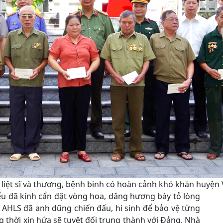
h liệt sĩ và thương, bệnh binh có hoàn cảnh khó khăn huyện 
ểu đã kính cẩn đặt vòng hoa, dâng hương bày tỏ lòng
 AHLS đã anh dũng chiến đấu, hi sinh để bảo vệ từng
g thời xin hứa sẽ tuyệt đối trung thành với Đảng, Nhà