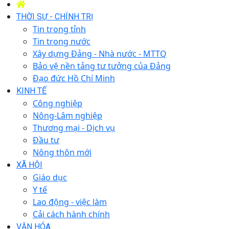
THỜI SỰ - CHÍNH TRỊ
Tin trong tỉnh
Tin trong nước
Xây dựng Đảng - Nhà nước - MTTQ
Bảo vệ nền tảng tư tưởng của Đảng
Đạo đức Hồ Chí Minh
KINH TẾ
Công nghiệp
Nông-Lâm nghiệp
Thương mại - Dịch vụ
Đầu tư
Nông thôn mới
XÃ HỘI
Giáo dục
Y tế
Lao động - việc làm
Cải cách hành chính
VĂN HÓA