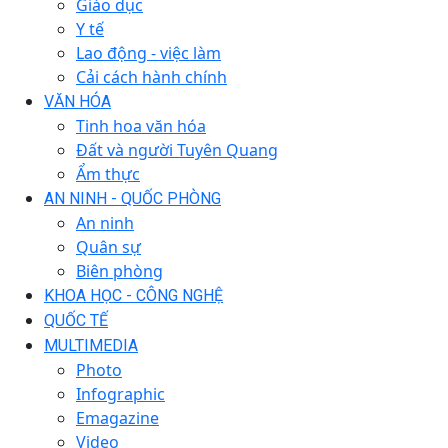
Giáo dục
Y tế
Lao động - việc làm
Cải cách hành chính
VĂN HÓA
Tinh hoa văn hóa
Đất và người Tuyên Quang
Ẩm thực
AN NINH - QUỐC PHÒNG
An ninh
Quân sự
Biên phòng
KHOA HỌC - CÔNG NGHỆ
QUỐC TẾ
MULTIMEDIA
Photo
Infographic
Emagazine
Video