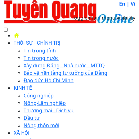
En |
Vi
Toggle main menu visibility
THỜI SỰ - CHÍNH TRỊ
Tin trong tỉnh
Tin trong nước
Xây dựng Đảng - Nhà nước - MTTQ
Bảo vệ nền tảng tư tưởng của Đảng
Đạo đức Hồ Chí Minh
KINH TẾ
Công nghiệp
Nông-Lâm nghiệp
Thương mại - Dịch vụ
Đầu tư
Nông thôn mới
XÃ HỘI