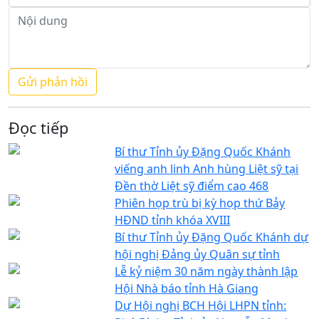
Đọc tiếp
Bí thư Tỉnh ủy Đặng Quốc Khánh
viếng anh linh Anh hùng Liệt sỹ tại
Đền thờ Liệt sỹ điểm cao 468
Phiên họp trù bị kỳ họp thứ Bảy
HĐND tỉnh khóa XVIII
Bí thư Tỉnh ủy Đặng Quốc Khánh dự
hội nghị Đảng ủy Quân sự tỉnh
Lễ kỷ niệm 30 năm ngày thành lập
Hội Nhà báo tỉnh Hà Giang
Dự Hội nghị BCH Hội LHPN tỉnh: