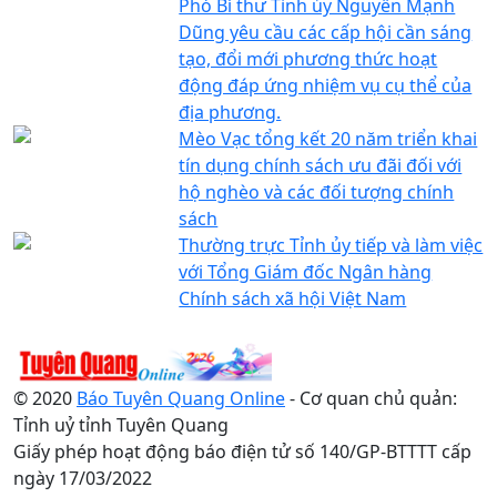
Phó Bí thư Tỉnh ủy Nguyễn Mạnh
Dũng yêu cầu các cấp hội cần sáng
tạo, đổi mới phương thức hoạt
động đáp ứng nhiệm vụ cụ thể của
địa phương.
Mèo Vạc tổng kết 20 năm triển khai
tín dụng chính sách ưu đãi đối với
hộ nghèo và các đối tượng chính
sách
Thường trực Tỉnh ủy tiếp và làm việc
với Tổng Giám đốc Ngân hàng
Chính sách xã hội Việt Nam
© 2020
Báo Tuyên Quang Online
- Cơ quan chủ quản:
Tỉnh uỷ tỉnh Tuyên Quang
Giấy phép hoạt động báo điện tử số 140/GP-BTTTT cấp
ngày 17/03/2022