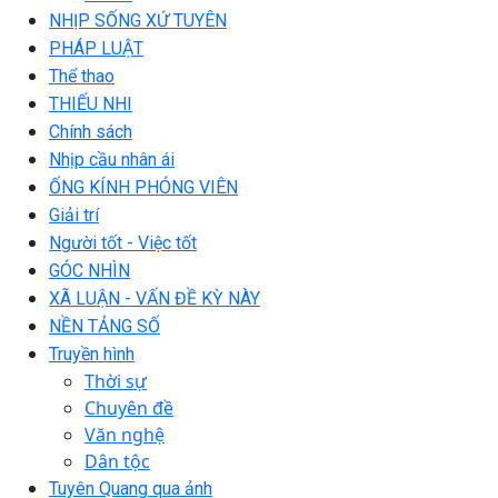
NHỊP SỐNG XỨ TUYÊN
PHÁP LUẬT
Thể thao
THIẾU NHI
Chính sách
Nhịp cầu nhân ái
ỐNG KÍNH PHÓNG VIÊN
Giải trí
Người tốt - Việc tốt
GÓC NHÌN
XÃ LUẬN - VẤN ĐỀ KỲ NÀY
NỀN TẢNG SỐ
Truyền hình
Thời sự
Chuyên đề
Văn nghệ
Dân tộc
Tuyên Quang qua ảnh