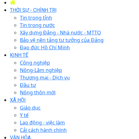
THỜI SỰ - CHÍNH TRỊ
Tin trong tỉnh
Tin trong nước
Xây dựng Đảng - Nhà nước - MTTQ
Bảo vệ nền tảng tư tưởng của Đảng
Đạo đức Hồ Chí Minh
KINH TẾ
Công nghiệp
Nông-Lâm nghiệp
Thương mại - Dịch vụ
Đầu tư
Nông thôn mới
XÃ HỘI
Giáo dục
Y tế
Lao động - việc làm
Cải cách hành chính
VĂN HÓA