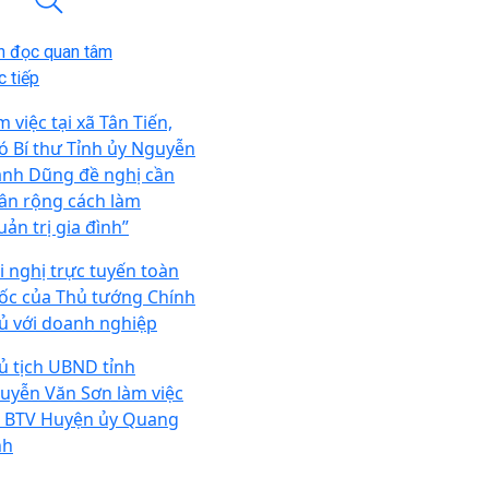
n đọc quan tâm
 tiếp
 việc tại xã Tân Tiến,
ó Bí thư Tỉnh ủy Nguyễn
nh Dũng đề nghị cần
ân rộng cách làm
uản trị gia đình”
i nghị trực tuyến toàn
ốc của Thủ tướng Chính
ủ với doanh nghiệp
ủ tịch UBND tỉnh
uyễn Văn Sơn làm việc
i BTV Huyện ủy Quang
nh