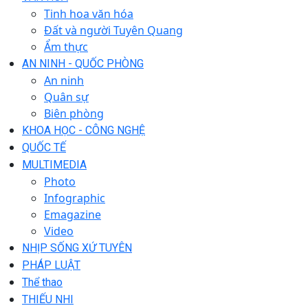
Tinh hoa văn hóa
Đất và người Tuyên Quang
Ẩm thực
AN NINH - QUỐC PHÒNG
An ninh
Quân sự
Biên phòng
KHOA HỌC - CÔNG NGHỆ
QUỐC TẾ
MULTIMEDIA
Photo
Infographic
Emagazine
Video
NHỊP SỐNG XỨ TUYÊN
PHÁP LUẬT
Thể thao
THIẾU NHI