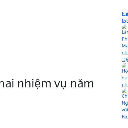
Bạ
Đọc
Làm
Ph
Mạ
nh
“Q
Hộ
qu
hai nhiệm vụ năm
ph
Ch
Ng
vớ
Bì