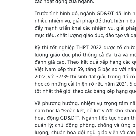
các hoạt động của ngành.
Trước tình hình đó, ngành GD&ĐT đã linh ho
nhiều nhiệm vụ, giải pháp để thực hiện hiệu
đẩy mạnh triển khai các nhiệm vụ, giải ph
mục tiêu, chất lượng giáo dục, đào tạo và đạ
Kỳ thi tốt nghiệp THPT 2022 được tổ chứ
lượng giáo dục phổ thông cả đại trà và mũ
đánh giá cao. Theo kết quả xếp hạng các 
Việt Nam xếp thứ 59, tăng 5 bậc so với nă
2022, với 37/39 thí sinh đạt giải, trong đó c
học có những cải thiện rõ rệt, năm 2021, 5 c
tốt nhất thế giới theo các bảng xếp hạng qu
Về phương hướng, nhiệm vụ trọng tâm năm
năm học là “Đoàn kết, nỗ lực vượt khó khăn,
hoạt động GD&ĐT”. Ngành tiếp tục hoàn th
quản lý; chủ động phòng, chống và ứng ph
lượng, chuẩn hóa đội ngũ giáo viên và cán