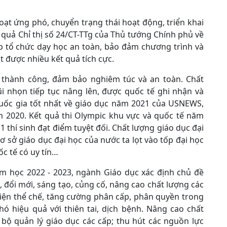
ạt ứng phó, chuyển trạng thái hoạt động, triển khai
 quả Chỉ thị số 24/CT-TTg của Thủ tướng Chính phủ về
áp tổ chức dạy học an toàn, bảo đảm chương trình và
t được nhiều kết quả tích cực.
c thành công, đảm bảo nghiêm túc và an toàn. Chất
i nhọn tiếp tục nâng lên, được quốc tế ghi nhận và
quốc gia tốt nhất về giáo dục năm 2021 của USNEWS,
m 2020. Kết quả thi Olympic khu vực và quốc tế năm
ó 1 thí sinh đạt điểm tuyệt đối. Chất lượng giáo dục đại
ơ sở giáo dục đại học của nước ta lọt vào tốp đại học
ốc tế có uy tín…
 học 2022 - 2023, ngành Giáo dục xác định chủ đề
 đổi mới, sáng tạo, củng cố, nâng cao chất lượng các
iện thể chế, tăng cường phân cấp, phân quyền trong
ó hiệu quả với thiên tai, dịch bệnh. Nâng cao chất
 bộ quản lý giáo dục các cấp; thu hút các nguồn lực