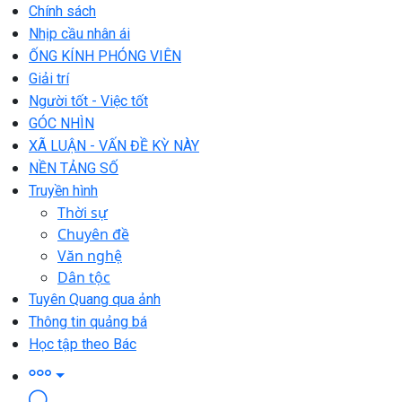
Chính sách
Nhịp cầu nhân ái
ỐNG KÍNH PHÓNG VIÊN
Giải trí
Người tốt - Việc tốt
GÓC NHÌN
XÃ LUẬN - VẤN ĐỀ KỲ NÀY
NỀN TẢNG SỐ
Truyền hình
Thời sự
Chuyên đề
Văn nghệ
Dân tộc
Tuyên Quang qua ảnh
Thông tin quảng bá
Học tập theo Bác