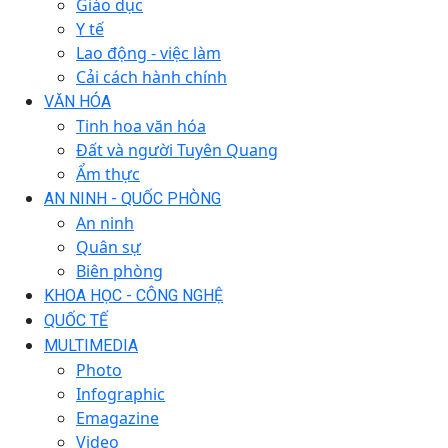
Giáo dục
Y tế
Lao động - việc làm
Cải cách hành chính
VĂN HÓA
Tinh hoa văn hóa
Đất và người Tuyên Quang
Ẩm thực
AN NINH - QUỐC PHÒNG
An ninh
Quân sự
Biên phòng
KHOA HỌC - CÔNG NGHỆ
QUỐC TẾ
MULTIMEDIA
Photo
Infographic
Emagazine
Video