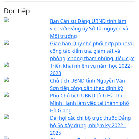
Đọc tiếp
Ban Cán sự Đảng UBND tỉnh làm
việc với Đảng ủy Sở Tài nguyên và
Môi trường
Giao ban Quy chế phối hợp phục vụ
công tác kiểm tra, giám sát và
phòng, chống tham nhũng, tiêu cực
Triển khai nhiệm vụ năm học 2022 -
2023
Chủ tịch UBND tỉnh Nguyễn Văn
Sơn tiếp công dân theo định kỳ
Phó Chủ tịch UBND tỉnh Hà Thị
Minh Hạnh làm việc tại thành phố
Hà Giang
Đại hội các chi bộ trực thuộc Đảng
bộ Sở Xây dựng, nhiệm kỳ 2022 -
2025