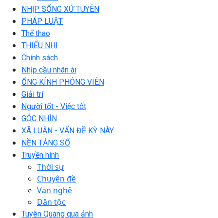
NHỊP SỐNG XỨ TUYÊN
PHÁP LUẬT
Thể thao
THIẾU NHI
Chính sách
Nhịp cầu nhân ái
ỐNG KÍNH PHÓNG VIÊN
Giải trí
Người tốt - Việc tốt
GÓC NHÌN
XÃ LUẬN - VẤN ĐỀ KỲ NÀY
NỀN TẢNG SỐ
Truyền hình
Thời sự
Chuyên đề
Văn nghệ
Dân tộc
Tuyên Quang qua ảnh