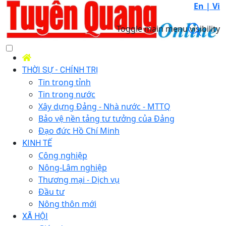
En |
Vi
Toggle main menu visibility
THỜI SỰ - CHÍNH TRỊ
Tin trong tỉnh
Tin trong nước
Xây dựng Đảng - Nhà nước - MTTQ
Bảo vệ nền tảng tư tưởng của Đảng
Đạo đức Hồ Chí Minh
KINH TẾ
Công nghiệp
Nông-Lâm nghiệp
Thương mại - Dịch vụ
Đầu tư
Nông thôn mới
XÃ HỘI