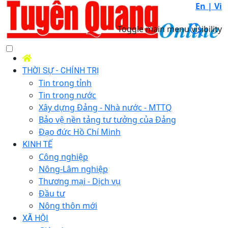
En |
Vi
Toggle main menu visibility
THỜI SỰ - CHÍNH TRỊ
Tin trong tỉnh
Tin trong nước
Xây dựng Đảng - Nhà nước - MTTQ
Bảo vệ nền tảng tư tưởng của Đảng
Đạo đức Hồ Chí Minh
KINH TẾ
Công nghiệp
Nông-Lâm nghiệp
Thương mại - Dịch vụ
Đầu tư
Nông thôn mới
XÃ HỘI