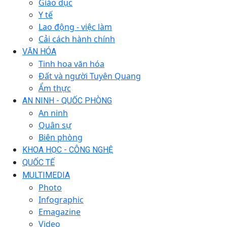
Giáo dục
Y tế
Lao động - việc làm
Cải cách hành chính
VĂN HÓA
Tinh hoa văn hóa
Đất và người Tuyên Quang
Ẩm thực
AN NINH - QUỐC PHÒNG
An ninh
Quân sự
Biên phòng
KHOA HỌC - CÔNG NGHỆ
QUỐC TẾ
MULTIMEDIA
Photo
Infographic
Emagazine
Video