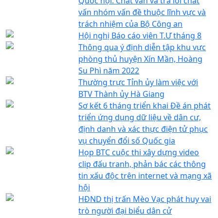
Quốc hội: Chất vấn và trả lời chất
vấn nhóm vấn đề thuộc lĩnh vực và
trách nhiệm của Bộ Công an
Hội nghị Báo cáo viên T.Ư tháng 8
Thông qua ý định diễn tập khu vực
phòng thủ huyện Xín Mần, Hoàng
Su Phì năm 2022
Thường trực Tỉnh ủy làm việc với
BTV Thành ủy Hà Giang
Sơ kết 6 tháng triển khai Đề án phát
triển ứng dụng dữ liệu về dân cư,
định danh và xác thực điện tử phục
vụ chuyển đổi số Quốc gia
Họp BTC cuộc thi xây dựng video
clip đấu tranh, phản bác các thông
tin xấu độc trên internet và mạng xã
hội
HĐND thị trấn Mèo Vạc phát huy vai
trò người đại biểu dân cử