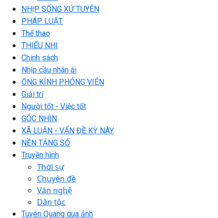
NHỊP SỐNG XỨ TUYÊN
PHÁP LUẬT
Thể thao
THIẾU NHI
Chính sách
Nhịp cầu nhân ái
ỐNG KÍNH PHÓNG VIÊN
Giải trí
Người tốt - Việc tốt
GÓC NHÌN
XÃ LUẬN - VẤN ĐỀ KỲ NÀY
NỀN TẢNG SỐ
Truyền hình
Thời sự
Chuyên đề
Văn nghệ
Dân tộc
Tuyên Quang qua ảnh