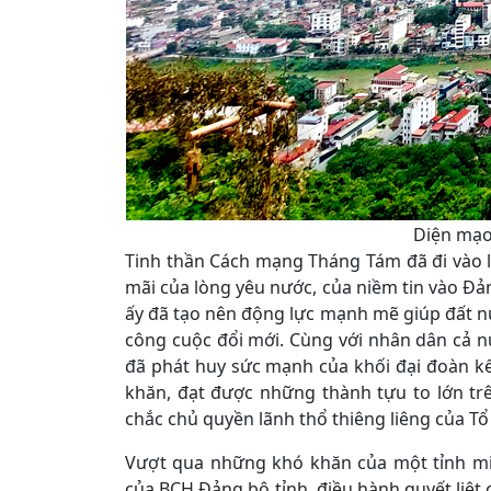
Diện mạo
Tinh thần Cách mạng Tháng Tám đã đi vào l
mãi của lòng yêu nước, của niềm tin vào Đản
ấy đã tạo nên động lực mạnh mẽ giúp đất nư
công cuộc đổi mới. Cùng với nhân dân cả n
đã phát huy sức mạnh của khối đại đoàn k
khăn, đạt được những thành tựu to lớn trên
chắc chủ quyền lãnh thổ thiêng liêng của Tổ
Vượt qua những khó khăn của một tỉnh miề
của BCH Đảng bộ tỉnh, điều hành quyết liệt 