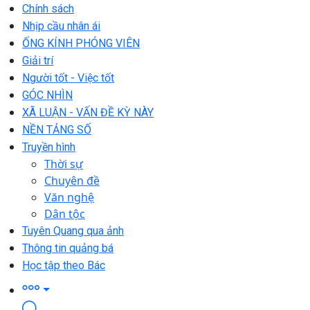
Chính sách
Nhịp cầu nhân ái
ỐNG KÍNH PHÓNG VIÊN
Giải trí
Người tốt - Việc tốt
GÓC NHÌN
XÃ LUẬN - VẤN ĐỀ KỲ NÀY
NỀN TẢNG SỐ
Truyền hình
Thời sự
Chuyên đề
Văn nghệ
Dân tộc
Tuyên Quang qua ảnh
Thông tin quảng bá
Học tập theo Bác