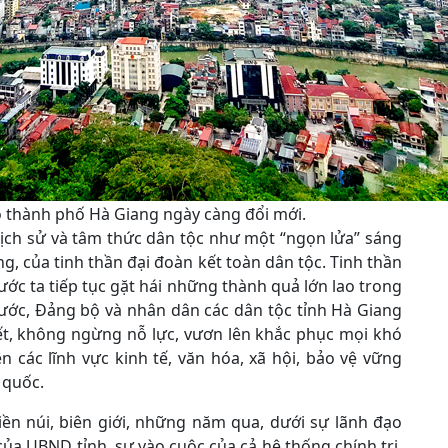
 thành phố Hà Giang ngày càng đổi mới.
ịch sử và tâm thức dân tộc như một “ngọn lửa” sáng
g, của tinh thần đại đoàn kết toàn dân tộc. Tinh thần
ớc ta tiếp tục gặt hái những thành quả lớn lao trong
ước, Đảng bộ và nhân dân các dân tộc tỉnh Hà Giang
ết, không ngừng nỗ lực, vươn lên khắc phục mọi khó
 các lĩnh vực kinh tế, văn hóa, xã hội, bảo vệ vững
 quốc.
n núi, biên giới, những năm qua, dưới sự lãnh đạo
của UBND tỉnh, sự vào cuộc của cả hệ thống chính trị,