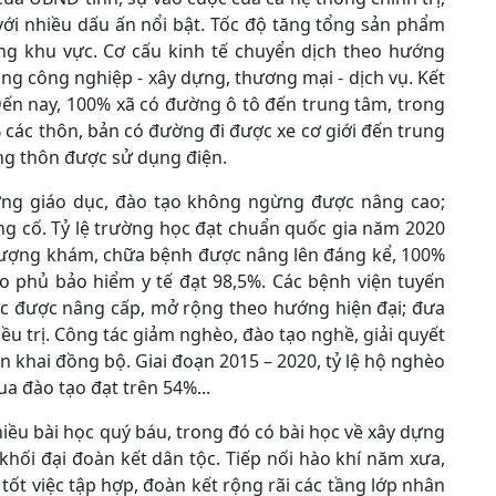
 với nhiều dấu ấn nổi bật. Tốc độ tăng tổng sản phẩm
ong khu vực. Cơ cấu kinh tế chuyển dịch theo hướng
ọng công nghiệp - xây dựng, thương mại - dịch vụ. Kết
ến nay, 100% xã có đường ô tô đến trung tâm, trong
các thôn, bản có đường đi được xe cơ giới đến trung
ng thôn được sử dụng điện.
lượng giáo dục, đào tạo không ngừng được nâng cao;
ng cố. Tỷ lệ trường học đạt chuẩn quốc gia năm 2020
 lượng khám, chữa bệnh được nâng lên đáng kể, 100%
bao phủ bảo hiểm y tế đạt 98,5%. Các bệnh viện tuyến
c được nâng cấp, mở rộng theo hướng hiện đại; đưa
iều trị. Công tác giảm nghèo, đào tạo nghề, giải quyết
n khai đồng bộ. Giai đoạn 2015 – 2020, tỷ lệ hộ nghèo
a đào tạo đạt trên 54%...
ều bài học quý báu, trong đó có bài học về xây dựng
khối đại đoàn kết dân tộc. Tiếp nối hào khí năm xưa,
tốt việc tập hợp, đoàn kết rộng rãi các tầng lớp nhân