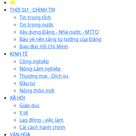
THỜI SỰ - CHÍNH TRỊ
Tin trong tỉnh
Tin trong nước
Xây dựng Đảng - Nhà nước - MTTQ
Bảo vệ nền tảng tư tưởng của Đảng
Đạo đức Hồ Chí Minh
KINH TẾ
Công nghiệp
Nông-Lâm nghiệp
Thương mại - Dịch vụ
Đầu tư
Nông thôn mới
XÃ HỘI
Giáo dục
Y tế
Lao động - việc làm
Cải cách hành chính
VĂN HÓA