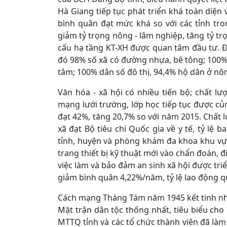
Hà Giang tiếp tục phát triển khá toàn diện
bình quân đạt mức khá so với các tỉnh tr
giảm tỷ trọng nông - lâm nghiệp, tăng tỷ tr
cấu hạ tầng KT-XH được quan tâm đầu tư. Đ
đó 98% số xã có đường nhựa, bê tông; 100% 
tâm; 100% dân số đô thị, 94,4% hộ dân ở nô
Văn hóa - xã hội có nhiều tiến bộ; chất 
mạng lưới trường, lớp học tiếp tục được củ
đạt 42%, tăng 20,7% so với năm 2015. Chất
xã đạt Bộ tiêu chí Quốc gia về y tế, tỷ lệ 
tỉnh, huyện và phòng khám đa khoa khu vự
trang thiết bị kỹ thuật mới vào chẩn đoán, đ
việc làm và bảo đảm an sinh xã hội được triể
giảm bình quân 4,22%/năm, tỷ lệ lao động qu
Cách mạng Tháng Tám năm 1945 kết tinh nhi
Mặt trận dân tộc thống nhất, tiêu biểu cho 
MTTQ tỉnh và các tổ chức thành viên đã làm 