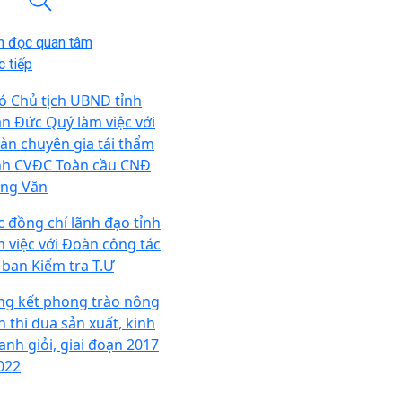
n đọc quan tâm
 tiếp
ó Chủ tịch UBND tỉnh
ần Đức Quý làm việc với
àn chuyên gia tái thẩm
nh CVĐC Toàn cầu CNĐ
ng Văn
c đồng chí lãnh đạo tỉnh
m việc với Đoàn công tác
 ban Kiểm tra T.Ư
ng kết phong trào nông
n thi đua sản xuất, kinh
anh giỏi, giai đoạn 2017
2022