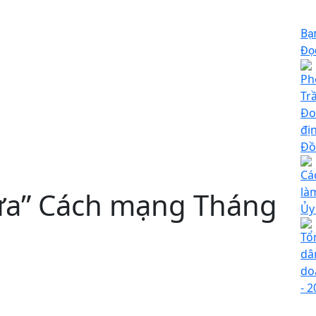
Bạ
Đọc
Ph
Tr
Đo
đị
Đồ
Cá
là
ửa” Cách mạng Tháng
Ủy
Tổ
dâ
do
- 