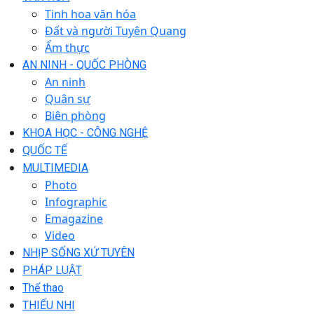
Tinh hoa văn hóa
Đất và người Tuyên Quang
Ẩm thực
AN NINH - QUỐC PHÒNG
An ninh
Quân sự
Biên phòng
KHOA HỌC - CÔNG NGHỆ
QUỐC TẾ
MULTIMEDIA
Photo
Infographic
Emagazine
Video
NHỊP SỐNG XỨ TUYÊN
PHÁP LUẬT
Thể thao
THIẾU NHI