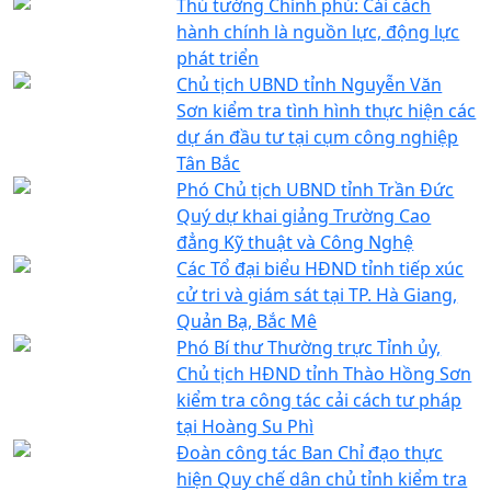
Thủ tướng Chính phủ: Cải cách
hành chính là nguồn lực, động lực
phát triển
Chủ tịch UBND tỉnh Nguyễn Văn
Sơn kiểm tra tình hình thực hiện các
dự án đầu tư tại cụm công nghiệp
Tân Bắc
Phó Chủ tịch UBND tỉnh Trần Đức
Quý dự khai giảng Trường Cao
đẳng Kỹ thuật và Công Nghệ
Các Tổ đại biểu HĐND tỉnh tiếp xúc
cử tri và giám sát tại TP. Hà Giang,
Quản Bạ, Bắc Mê
Phó Bí thư Thường trực Tỉnh ủy,
Chủ tịch HĐND tỉnh Thào Hồng Sơn
kiểm tra công tác cải cách tư pháp
tại Hoàng Su Phì
Đoàn công tác Ban Chỉ đạo thực
hiện Quy chế dân chủ tỉnh kiểm tra