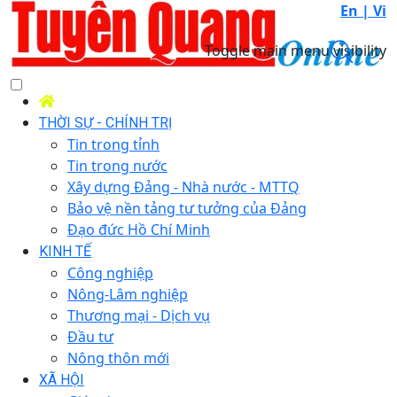
En |
Vi
Toggle main menu visibility
THỜI SỰ - CHÍNH TRỊ
Tin trong tỉnh
Tin trong nước
Xây dựng Đảng - Nhà nước - MTTQ
Bảo vệ nền tảng tư tưởng của Đảng
Đạo đức Hồ Chí Minh
KINH TẾ
Công nghiệp
Nông-Lâm nghiệp
Thương mại - Dịch vụ
Đầu tư
Nông thôn mới
XÃ HỘI