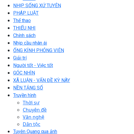
NHỊP SỐNG XỨ TUYÊN
PHÁP LUẬT
Thể thao
THIẾU NHI
Chính sách
Nhịp cầu nhân ái
ỐNG KÍNH PHÓNG VIÊN
Giải trí
Người tốt - Việc tốt
GÓC NHÌN
XÃ LUẬN - VẤN ĐỀ KỲ NÀY
NỀN TẢNG SỐ
Truyền hình
Thời sự
Chuyên đề
Văn nghệ
Dân tộc
Tuyên Quang qua ảnh