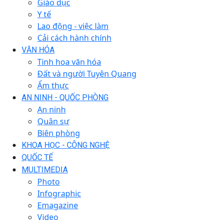
Giáo dục
Y tế
Lao động - việc làm
Cải cách hành chính
VĂN HÓA
Tinh hoa văn hóa
Đất và người Tuyên Quang
Ẩm thực
AN NINH - QUỐC PHÒNG
An ninh
Quân sự
Biên phòng
KHOA HỌC - CÔNG NGHỆ
QUỐC TẾ
MULTIMEDIA
Photo
Infographic
Emagazine
Video