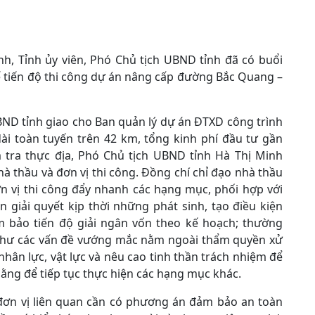
h, Tỉnh ủy viên, Phó Chủ tịch UBND tỉnh đã có buổi
tế tiến độ thi công dự án nâng cấp đường Bắc Quang –
D tỉnh giao cho Ban quản lý dự án ĐTXD công trình
dài toàn tuyến trên 42 km, tổng kinh phí đầu tư gần
m tra thực địa, Phó Chủ tịch UBND tỉnh Hà Thị Minh
à thầu và đơn vị thi công. Đồng chí chỉ đạo nhà thầu
n vị thi công đẩy nhanh các hạng mục, phối hợp với
 giải quyết kịp thời những phát sinh, tạo điều kiện
m bảo tiến độ giải ngân vốn theo kế hoạch; thường
 như các vấn đề vướng mắc nằm ngoài thẩm quyền xử
g nhân lực, vật lực và nêu cao tinh thần trách nhiệm để
ằng để tiếp tục thực hiện các hạng mục khác.
đơn vị liên quan cần có phương án đảm bảo an toàn