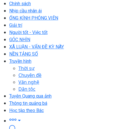
Chính sách
Nhịp cầu nhân ái
ỐNG KÍNH PHÓNG VIÊN
Giải trí
Người tốt - Việc tốt
GÓC NHÌN
XÃ LUẬN - VẤN ĐỀ KỲ NÀY
NỀN TẢNG SỐ
Truyền hình
Thời sự
Chuyên đề
Văn nghệ
Dân tộc
Tuyên Quang qua ảnh
Thông tin quảng bá
Học tập theo Bác