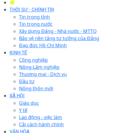
THỜI SỰ - CHÍNH TRỊ
Tin trong tỉnh
Tin trong nước
Xây dựng Đảng - Nhà nước - MTTQ
Bảo vệ nền tảng tư tưởng của Đảng
Đạo đức Hồ Chí Minh
KINH TẾ
Công nghiệp
Nông-Lâm nghiệp
Thương mại - Dịch vụ
Đầu tư
Nông thôn mới
XÃ HỘI
Giáo dục
Y tế
Lao động - việc làm
Cải cách hành chính
VĂN HÓA