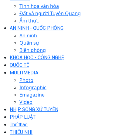
Tinh hoa văn hóa
Đất và người Tuyên Quang
Ẩm thực
AN NINH - QUỐC PHÒNG
An ninh
Quân sự
Biên phòng
KHOA HỌC - CÔNG NGHỆ
QUỐC TẾ
MULTIMEDIA
Photo
Infographic
Emagazine
Video
NHỊP SỐNG XỨ TUYÊN
PHÁP LUẬT
Thể thao
THIẾU NHI