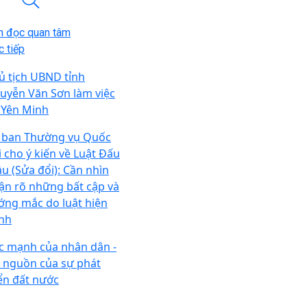
n đọc quan tâm
 tiếp
ủ tịch UBND tỉnh
uyễn Văn Sơn làm việc
i Yên Minh
 ban Thường vụ Quốc
i cho ý kiến về Luật Đấu
ầu (Sửa đổi): Cần nhìn
ận rõ những bất cập và
ớng mắc do luật hiện
nh
c mạnh của nhân dân -
i nguồn của sự phát
iển đất nước