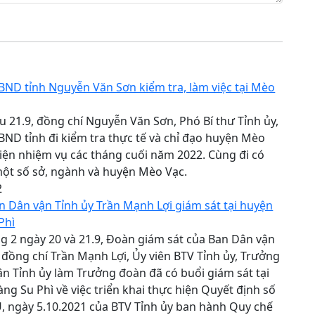
BND tỉnh Nguyễn Văn Sơn kiểm tra, làm việc tại Mèo
u 21.9, đồng chí Nguyễn Văn Sơn, Phó Bí thư Tỉnh ủy,
BND tỉnh đi kiểm tra thực tế và chỉ đạo huyện Mèo
iện nhiệm vụ các tháng cuối năm 2022. Cùng đi có
một số sở, ngành và huyện Mèo Vạc.
2
 Dân vận Tỉnh ủy Trần Mạnh Lợi giám sát tại huyện
Phì
g 2 ngày 20 và 21.9, Đoàn giám sát của Ban Dân vận
 đồng chí Trần Mạnh Lợi, Ủy viên BTV Tỉnh ủy, Trưởng
n Tỉnh ủy làm Trưởng đoàn đã có buổi giám sát tại
g Su Phì về việc triển khai thực hiện Quyết định số
, ngày 5.10.2021 của BTV Tỉnh ủy ban hành Quy chế