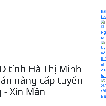
Bạ
Đọc
Ch
Ng
tạ
Ủy
hộ
th
nh
D tỉnh Hà Thị Minh
vư
hà
 án nâng cấp tuyến
Sứ
 - Xín Mần
cộ
tr