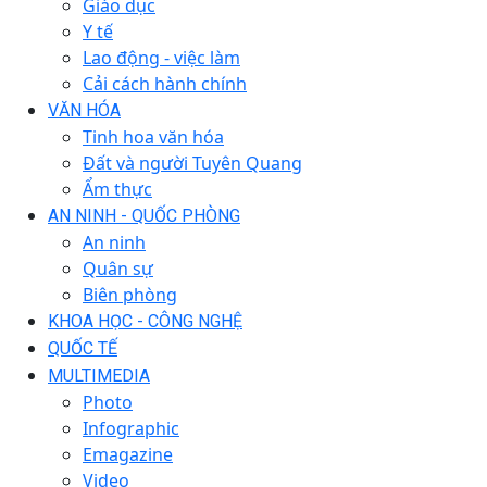
Giáo dục
Y tế
Lao động - việc làm
Cải cách hành chính
VĂN HÓA
Tinh hoa văn hóa
Đất và người Tuyên Quang
Ẩm thực
AN NINH - QUỐC PHÒNG
An ninh
Quân sự
Biên phòng
KHOA HỌC - CÔNG NGHỆ
QUỐC TẾ
MULTIMEDIA
Photo
Infographic
Emagazine
Video