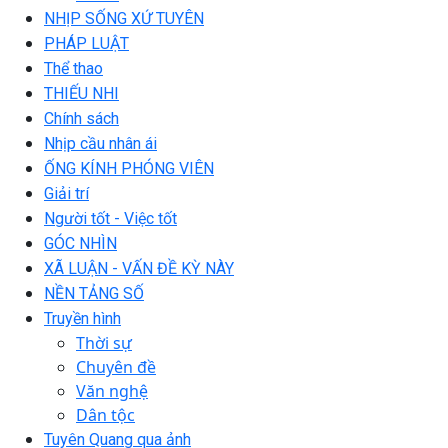
NHỊP SỐNG XỨ TUYÊN
PHÁP LUẬT
Thể thao
THIẾU NHI
Chính sách
Nhịp cầu nhân ái
ỐNG KÍNH PHÓNG VIÊN
Giải trí
Người tốt - Việc tốt
GÓC NHÌN
XÃ LUẬN - VẤN ĐỀ KỲ NÀY
NỀN TẢNG SỐ
Truyền hình
Thời sự
Chuyên đề
Văn nghệ
Dân tộc
Tuyên Quang qua ảnh