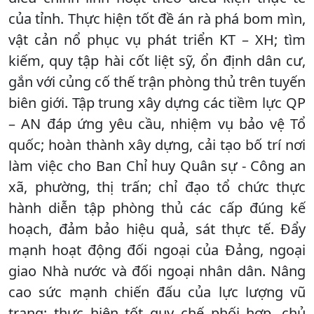
của tỉnh. Thực hiện tốt đề án rà phá bom mìn,
vật cản nổ phục vụ phát triển KT – XH; tìm
kiếm, quy tập hài cốt liệt sỹ, ổn định dân cư,
gắn với củng cố thế trận phòng thủ trên tuyến
biên giới. Tập trung xây dựng các tiềm lực QP
– AN đáp ứng yêu cầu, nhiệm vụ bảo vệ Tổ
quốc; hoàn thành xây dựng, cải tạo bố trí nơi
làm việc cho Ban Chỉ huy Quân sự - Công an
xã, phường, thị trấn; chỉ đạo tổ chức thực
hành diễn tập phòng thủ các cấp đúng kế
hoạch, đảm bảo hiệu quả, sát thực tế. Đẩy
mạnh hoạt động đối ngoại của Đảng, ngoại
giao Nhà nước và đối ngoại nhân dân. Nâng
cao sức mạnh chiến đấu của lực lượng vũ
trang; thực hiện tốt quy chế phối hợp, chủ