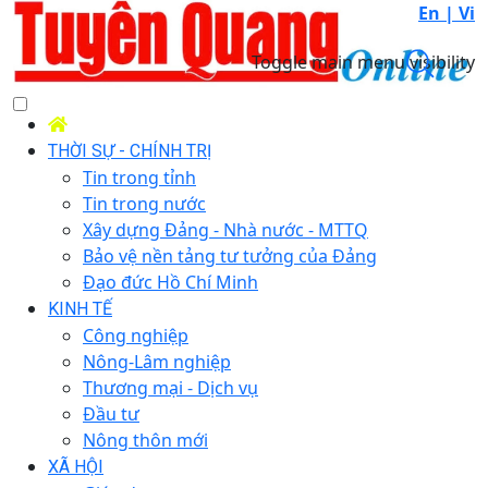
En |
Vi
Toggle main menu visibility
THỜI SỰ - CHÍNH TRỊ
Tin trong tỉnh
Tin trong nước
Xây dựng Đảng - Nhà nước - MTTQ
Bảo vệ nền tảng tư tưởng của Đảng
Đạo đức Hồ Chí Minh
KINH TẾ
Công nghiệp
Nông-Lâm nghiệp
Thương mại - Dịch vụ
Đầu tư
Nông thôn mới
XÃ HỘI