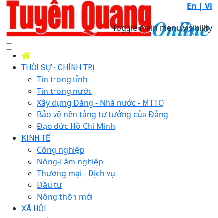
En |
Vi
Toggle main menu visibility
THỜI SỰ - CHÍNH TRỊ
Tin trong tỉnh
Tin trong nước
Xây dựng Đảng - Nhà nước - MTTQ
Bảo vệ nền tảng tư tưởng của Đảng
Đạo đức Hồ Chí Minh
KINH TẾ
Công nghiệp
Nông-Lâm nghiệp
Thương mại - Dịch vụ
Đầu tư
Nông thôn mới
XÃ HỘI