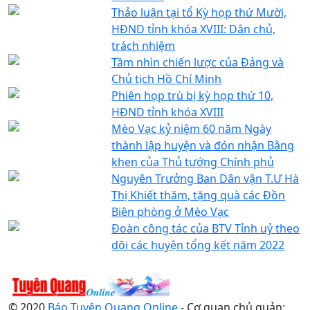
Thảo luận tại tổ Kỳ họp thứ Mười,
HĐND tỉnh khóa XVIII: Dân chủ,
trách nhiệm
Tầm nhìn chiến lược của Đảng và
Chủ tịch Hồ Chí Minh
Phiên họp trù bị kỳ họp thứ 10,
HĐND tỉnh khóa XVIII
Mèo Vạc kỷ niệm 60 năm Ngày
thành lập huyện và đón nhận Bằng
khen của Thủ tướng Chính phủ
Nguyên Trưởng Ban Dân vận T.Ư Hà
Thị Khiết thăm, tặng quà các Đồn
Biên phòng ở Mèo Vạc
Đoàn công tác của BTV Tỉnh uỷ theo
dõi các huyện tổng kết năm 2022
© 2020
Báo Tuyên Quang Online
- Cơ quan chủ quản: