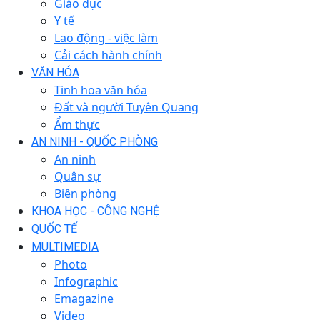
Giáo dục
Y tế
Lao động - việc làm
Cải cách hành chính
VĂN HÓA
Tinh hoa văn hóa
Đất và người Tuyên Quang
Ẩm thực
AN NINH - QUỐC PHÒNG
An ninh
Quân sự
Biên phòng
KHOA HỌC - CÔNG NGHỆ
QUỐC TẾ
MULTIMEDIA
Photo
Infographic
Emagazine
Video