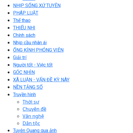
NHỊP SỐNG XỨ TUYÊN
PHÁP LUẬT
Thể thao
THIẾU NHI
Chính sách
Nhịp cầu nhân ái
ỐNG KÍNH PHÓNG VIÊN
Giải trí
Người tốt - Việc tốt
GÓC NHÌN
XÃ LUẬN - VẤN ĐỀ KỲ NÀY
NỀN TẢNG SỐ
Truyền hình
Thời sự
Chuyên đề
Văn nghệ
Dân tộc
Tuyên Quang qua ảnh