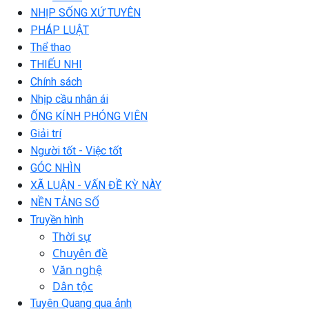
NHỊP SỐNG XỨ TUYÊN
PHÁP LUẬT
Thể thao
THIẾU NHI
Chính sách
Nhịp cầu nhân ái
ỐNG KÍNH PHÓNG VIÊN
Giải trí
Người tốt - Việc tốt
GÓC NHÌN
XÃ LUẬN - VẤN ĐỀ KỲ NÀY
NỀN TẢNG SỐ
Truyền hình
Thời sự
Chuyên đề
Văn nghệ
Dân tộc
Tuyên Quang qua ảnh