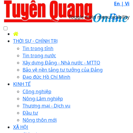
En |
Vi
Toggle main menu visibility
THỜI SỰ - CHÍNH TRỊ
Tin trong tỉnh
Tin trong nước
Xây dựng Đảng - Nhà nước - MTTQ
Bảo vệ nền tảng tư tưởng của Đảng
Đạo đức Hồ Chí Minh
KINH TẾ
Công nghiệp
Nông-Lâm nghiệp
Thương mại - Dịch vụ
Đầu tư
Nông thôn mới
XÃ HỘI