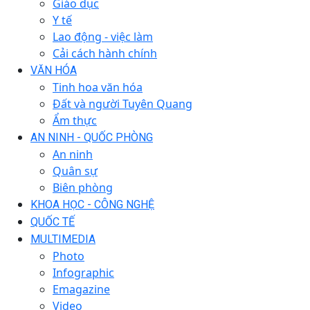
Giáo dục
Y tế
Lao động - việc làm
Cải cách hành chính
VĂN HÓA
Tinh hoa văn hóa
Đất và người Tuyên Quang
Ẩm thực
AN NINH - QUỐC PHÒNG
An ninh
Quân sự
Biên phòng
KHOA HỌC - CÔNG NGHỆ
QUỐC TẾ
MULTIMEDIA
Photo
Infographic
Emagazine
Video