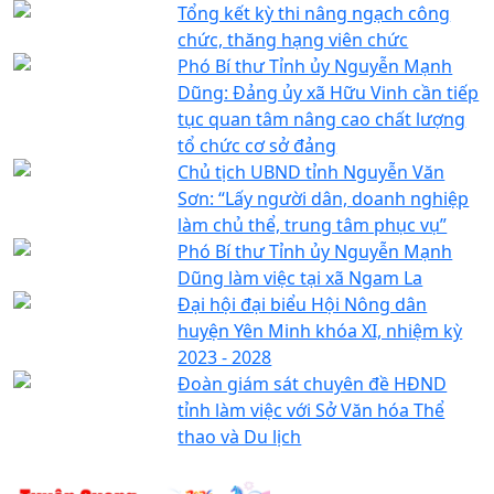
Tổng kết kỳ thi nâng ngạch công
chức, thăng hạng viên chức
Phó Bí thư Tỉnh ủy Nguyễn Mạnh
Dũng: Đảng ủy xã Hữu Vinh cần tiếp
tục quan tâm nâng cao chất lượng
tổ chức cơ sở đảng
Chủ tịch UBND tỉnh Nguyễn Văn
Sơn: “Lấy người dân, doanh nghiệp
làm chủ thể, trung tâm phục vụ”
Phó Bí thư Tỉnh ủy Nguyễn Mạnh
Dũng làm việc tại xã Ngam La
Đại hội đại biểu Hội Nông dân
huyện Yên Minh khóa XI, nhiệm kỳ
2023 - 2028
Đoàn giám sát chuyên đề HĐND
tỉnh làm việc với Sở Văn hóa Thể
thao và Du lịch