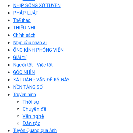
NHỊP SỐNG XỨ TUYÊN
PHÁP LUẬT
Thể thao
THIẾU NHI
Chính sách
Nhịp cầu nhân ái
ỐNG KÍNH PHÓNG VIÊN
Giải trí
Người tốt - Việc tốt
GÓC NHÌN
XÃ LUẬN - VẤN ĐỀ KỲ NÀY
NỀN TẢNG SỐ
Truyền hình
Thời sự
Chuyên đề
Văn nghệ
Dân tộc
Tuyên Quang qua ảnh