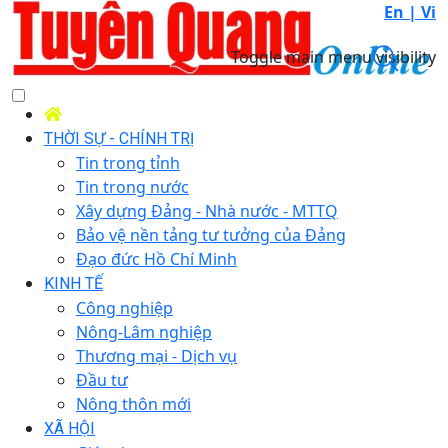
En |
Vi
Toggle main menu visibility
THỜI SỰ - CHÍNH TRỊ
Tin trong tỉnh
Tin trong nước
Xây dựng Đảng - Nhà nước - MTTQ
Bảo vệ nền tảng tư tưởng của Đảng
Đạo đức Hồ Chí Minh
KINH TẾ
Công nghiệp
Nông-Lâm nghiệp
Thương mại - Dịch vụ
Đầu tư
Nông thôn mới
XÃ HỘI