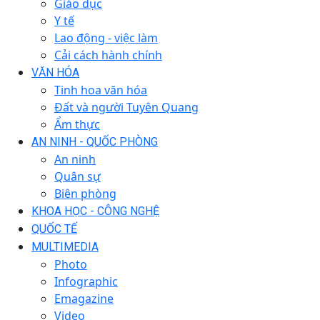
Giáo dục
Y tế
Lao động - việc làm
Cải cách hành chính
VĂN HÓA
Tinh hoa văn hóa
Đất và người Tuyên Quang
Ẩm thực
AN NINH - QUỐC PHÒNG
An ninh
Quân sự
Biên phòng
KHOA HỌC - CÔNG NGHỆ
QUỐC TẾ
MULTIMEDIA
Photo
Infographic
Emagazine
Video