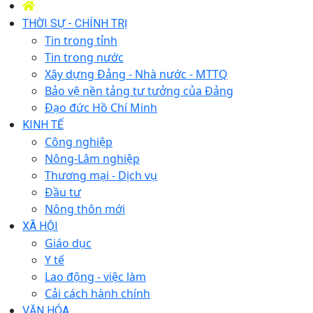
THỜI SỰ - CHÍNH TRỊ
Tin trong tỉnh
Tin trong nước
Xây dựng Đảng - Nhà nước - MTTQ
Bảo vệ nền tảng tư tưởng của Đảng
Đạo đức Hồ Chí Minh
KINH TẾ
Công nghiệp
Nông-Lâm nghiệp
Thương mại - Dịch vụ
Đầu tư
Nông thôn mới
XÃ HỘI
Giáo dục
Y tế
Lao động - việc làm
Cải cách hành chính
VĂN HÓA