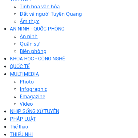
Tinh hoa văn hóa
Đất và người Tuyên Quang
Ẩm thực
AN NINH - QUỐC PHÒNG
An ninh
Quân sự
Biên phòng
KHOA HỌC - CÔNG NGHỆ
QUỐC TẾ
MULTIMEDIA
Photo
Infographic
Emagazine
Video
NHỊP SỐNG XỨ TUYÊN
PHÁP LUẬT
Thể thao
THIẾU NHI