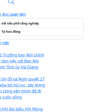
n đọc quan tâm
nồi nấu phở công nghiệp
Tỳ hưu đồng
 tiếp
ó Trưởng ban Nội chính
Ư làm việc với Ban Nội
ính Tỉnh ủy Hà Giang
ỉ thị 09 và Nghị quyết 27
 xóa bỏ hủ tục, xây dựng
p sống văn minh đã đi
o cuộc sống
i hội đại biểu Hội Nông