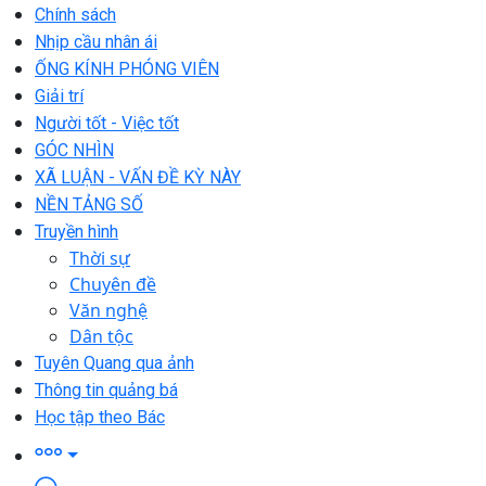
Chính sách
Nhịp cầu nhân ái
ỐNG KÍNH PHÓNG VIÊN
Giải trí
Người tốt - Việc tốt
GÓC NHÌN
XÃ LUẬN - VẤN ĐỀ KỲ NÀY
NỀN TẢNG SỐ
Truyền hình
Thời sự
Chuyên đề
Văn nghệ
Dân tộc
Tuyên Quang qua ảnh
Thông tin quảng bá
Học tập theo Bác