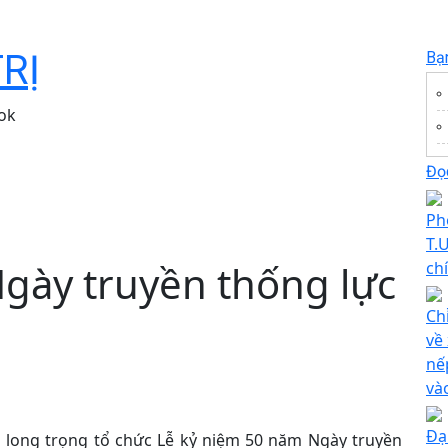
TRỊ
Bạ
ok
Đọc
Ph
T.
gày truyền thống lực
ch
Ch
về
nế
và
Đạ
nh long trọng tổ chức Lễ kỷ niệm 50 năm Ngày truyền