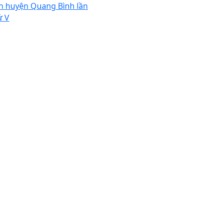
n huyện Quang Bình lần
ứ V