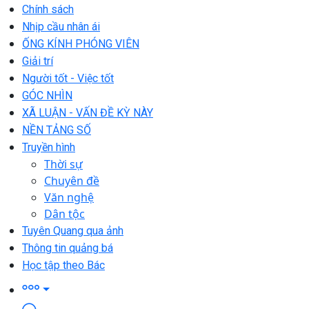
Chính sách
Nhịp cầu nhân ái
ỐNG KÍNH PHÓNG VIÊN
Giải trí
Người tốt - Việc tốt
GÓC NHÌN
XÃ LUẬN - VẤN ĐỀ KỲ NÀY
NỀN TẢNG SỐ
Truyền hình
Thời sự
Chuyên đề
Văn nghệ
Dân tộc
Tuyên Quang qua ảnh
Thông tin quảng bá
Học tập theo Bác