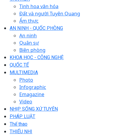
Tinh hoa văn hóa
Đất và người Tuyên Quang
Ẩm thực
AN NINH - QUỐC PHÒNG
An ninh
Quân sự
Biên phòng
KHOA HỌC - CÔNG NGHỆ
QUỐC TẾ
MULTIMEDIA
Photo
Infographic
Emagazine
Video
NHỊP SỐNG XỨ TUYÊN
PHÁP LUẬT
Thể thao
THIẾU NHI