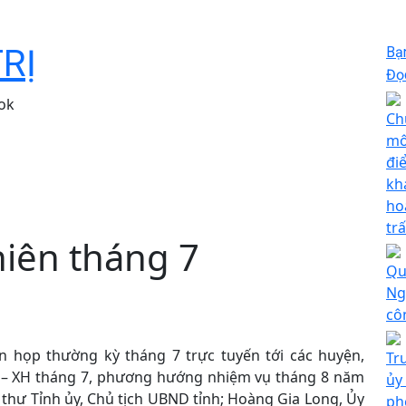
TRỊ
Bạ
Đọc
ok
Ch
mô
đi
kh
ho
tr
iên tháng 7
Qu
Ng
cô
n họp thường kỳ tháng 7 trực tuyến tới các huyện,
Tr
KT – XH tháng 7, phương hướng nhiệm vụ tháng 8 năm
ủy
 thư Tỉnh ủy, Chủ tịch UBND tỉnh; Hoàng Gia Long, Ủy
ph