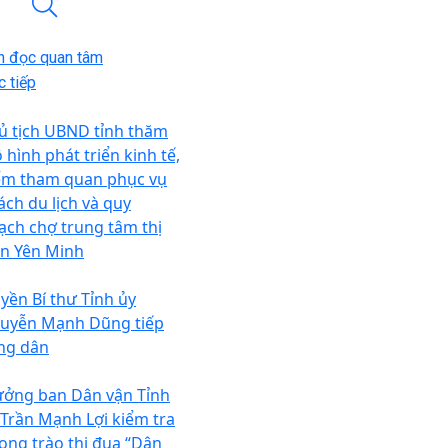
n đọc quan tâm
 tiếp
ủ tịch UBND tỉnh thăm
 hình phát triển kinh tế,
ểm tham quan phục vụ
ách du lịch và quy
ạch chợ trung tâm thị
ấn Yên Minh
yền Bí thư Tỉnh ủy
uyễn Mạnh Dũng tiếp
ng dân
ưởng ban Dân vận Tỉnh
 Trần Mạnh Lợi kiểm tra
ong trào thi đua “Dân