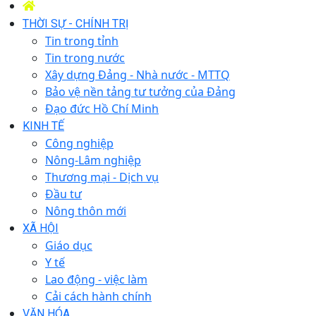
THỜI SỰ - CHÍNH TRỊ
Tin trong tỉnh
Tin trong nước
Xây dựng Đảng - Nhà nước - MTTQ
Bảo vệ nền tảng tư tưởng của Đảng
Đạo đức Hồ Chí Minh
KINH TẾ
Công nghiệp
Nông-Lâm nghiệp
Thương mại - Dịch vụ
Đầu tư
Nông thôn mới
XÃ HỘI
Giáo dục
Y tế
Lao động - việc làm
Cải cách hành chính
VĂN HÓA