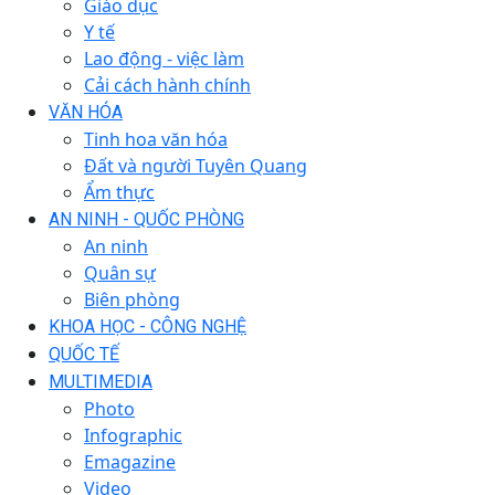
Giáo dục
Y tế
Lao động - việc làm
Cải cách hành chính
VĂN HÓA
Tinh hoa văn hóa
Đất và người Tuyên Quang
Ẩm thực
AN NINH - QUỐC PHÒNG
An ninh
Quân sự
Biên phòng
KHOA HỌC - CÔNG NGHỆ
QUỐC TẾ
MULTIMEDIA
Photo
Infographic
Emagazine
Video