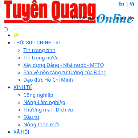
En |
Vi
Toggle main menu visibility
THỜI SỰ - CHÍNH TRỊ
Tin trong tỉnh
Tin trong nước
Xây dựng Đảng - Nhà nước - MTTQ
Bảo vệ nền tảng tư tưởng của Đảng
Đạo đức Hồ Chí Minh
KINH TẾ
Công nghiệp
Nông-Lâm nghiệp
Thương mại - Dịch vụ
Đầu tư
Nông thôn mới
XÃ HỘI