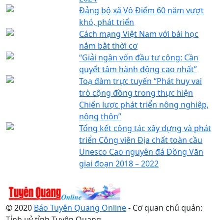
Đảng bộ xã Vô Điếm 60 năm vượt
khó, phát triển
Cách mạng Việt Nam với bài học
nắm bắt thời cơ
“Giải ngân vốn đầu tư công: Cần
quyết tâm hành động cao nhất”
Toạ đàm trực tuyến “Phát huy vai
trò cộng đồng trong thực hiện
Chiến lược phát triển nông nghiệp,
nông thôn”
Tổng kết công tác xây dựng và phát
triển Công viên Địa chất toàn cầu
Unesco Cao nguyên đá Đồng Văn
giai đoạn 2018 – 2022
© 2020
Báo Tuyên Quang Online
- Cơ quan chủ quản:
Tỉnh uỷ tỉnh Tuyên Quang