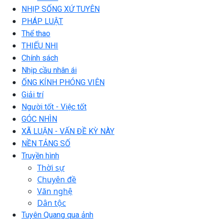
NHỊP SỐNG XỨ TUYÊN
PHÁP LUẬT
Thể thao
THIẾU NHI
Chính sách
Nhịp cầu nhân ái
ỐNG KÍNH PHÓNG VIÊN
Giải trí
Người tốt - Việc tốt
GÓC NHÌN
XÃ LUẬN - VẤN ĐỀ KỲ NÀY
NỀN TẢNG SỐ
Truyền hình
Thời sự
Chuyên đề
Văn nghệ
Dân tộc
Tuyên Quang qua ảnh