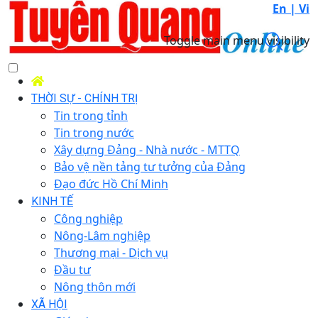
En |
Vi
Toggle main menu visibility
THỜI SỰ - CHÍNH TRỊ
Tin trong tỉnh
Tin trong nước
Xây dựng Đảng - Nhà nước - MTTQ
Bảo vệ nền tảng tư tưởng của Đảng
Đạo đức Hồ Chí Minh
KINH TẾ
Công nghiệp
Nông-Lâm nghiệp
Thương mại - Dịch vụ
Đầu tư
Nông thôn mới
XÃ HỘI