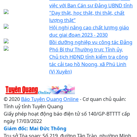
việc với Ban Cán sự Đảng UBND tỉnh
"Dạy thật, học thật, thi thật, chất
lượng thật”
Hội nghị nâng cao chất lượng giáo
dục giai đoạn 2023 - 2030
Bồi dưỡng nghiệp vụ công tác Đảng
Phó Bí thư Thường trực Tỉnh ủy,
Chủ tịch HĐND tỉnh kiểm tra công
tác cải tạo hồ Noong, xã Phú Linh
(Vị Xuyên)
© 2020
Báo Tuyên Quang Online
- Cơ quan chủ quản:
Tỉnh uỷ tỉnh Tuyên Quang
Giấy phép hoạt động báo điện tử số 140/GP-BTTTT cấp
ngày 17/03/2022
Giám đốc: Mai Đức Thông
Trụ sở Tòa soạn: Số 219, đường Tân Trào, phường Minh