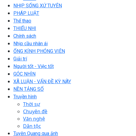
NHỊP SỐNG XỨ TUYÊN
PHÁP LUẬT
Thể thao
THIẾU NHI
Chính sách
Nhịp cầu nhân ái
ỐNG KÍNH PHÓNG VIÊN
Giải trí
Người tốt - Việc tốt
GÓC NHÌN
XÃ LUẬN - VẤN ĐỀ KỲ NÀY
NỀN TẢNG SỐ
Truyền hình
Thời sự
Chuyên đề
Văn nghệ
Dân tộc
Tuyên Quang qua ảnh