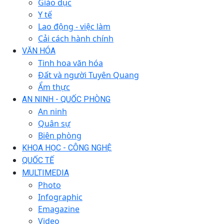
Giáo dục
Y tế
Lao động - việc làm
Cải cách hành chính
VĂN HÓA
Tinh hoa văn hóa
Đất và người Tuyên Quang
Ẩm thực
AN NINH - QUỐC PHÒNG
An ninh
Quân sự
Biên phòng
KHOA HỌC - CÔNG NGHỆ
QUỐC TẾ
MULTIMEDIA
Photo
Infographic
Emagazine
Video