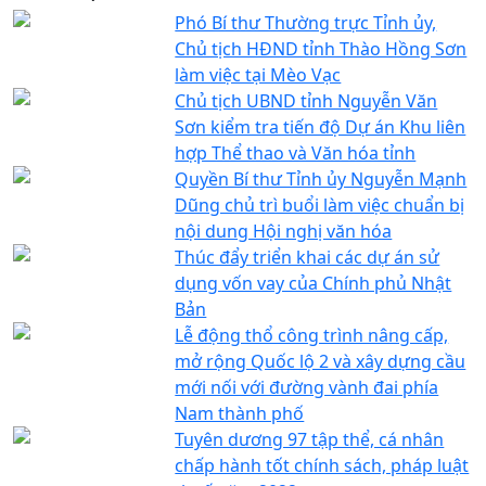
Phó Bí thư Thường trực Tỉnh ủy,
Chủ tịch HĐND tỉnh Thào Hồng Sơn
làm việc tại Mèo Vạc
Chủ tịch UBND tỉnh Nguyễn Văn
Sơn kiểm tra tiến độ Dự án Khu liên
hợp Thể thao và Văn hóa tỉnh
Quyền Bí thư Tỉnh ủy Nguyễn Mạnh
Dũng chủ trì buổi làm việc chuẩn bị
nội dung Hội nghị văn hóa
Thúc đẩy triển khai các dự án sử
dụng vốn vay của Chính phủ Nhật
Bản
Lễ động thổ công trình nâng cấp,
mở rộng Quốc lộ 2 và xây dựng cầu
mới nối với đường vành đai phía
Nam thành phố
Tuyên dương 97 tập thể, cá nhân
chấp hành tốt chính sách, pháp luật