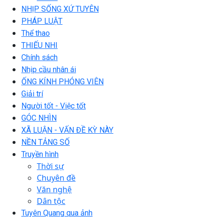
NHỊP SỐNG XỨ TUYÊN
PHÁP LUẬT
Thể thao
THIẾU NHI
Chính sách
Nhịp cầu nhân ái
ỐNG KÍNH PHÓNG VIÊN
Giải trí
Người tốt - Việc tốt
GÓC NHÌN
XÃ LUẬN - VẤN ĐỀ KỲ NÀY
NỀN TẢNG SỐ
Truyền hình
Thời sự
Chuyên đề
Văn nghệ
Dân tộc
Tuyên Quang qua ảnh