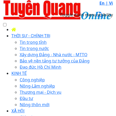
En |
Vi
Toggle main menu visibility
THỜI SỰ - CHÍNH TRỊ
Tin trong tỉnh
Tin trong nước
Xây dựng Đảng - Nhà nước - MTTQ
Bảo vệ nền tảng tư tưởng của Đảng
Đạo đức Hồ Chí Minh
KINH TẾ
Công nghiệp
Nông-Lâm nghiệp
Thương mại - Dịch vụ
Đầu tư
Nông thôn mới
XÃ HỘI