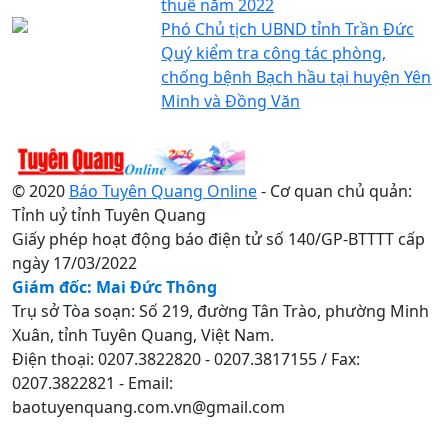
thuế năm 2022
Phó Chủ tịch UBND tỉnh Trần Đức
Quý kiểm tra công tác phòng,
chống bệnh Bạch hầu tại huyện Yên
Minh và Đồng Văn
© 2020
Báo Tuyên Quang Online
- Cơ quan chủ quản:
Tỉnh uỷ tỉnh Tuyên Quang
Giấy phép hoạt động báo điện tử số 140/GP-BTTTT cấp
ngày 17/03/2022
Giám đốc: Mai Đức Thông
Trụ sở Tòa soạn: Số 219, đường Tân Trào, phường Minh
Xuân, tỉnh Tuyên Quang, Việt Nam.
Điện thoại: 0207.3822820 - 0207.3817155 / Fax:
0207.3822821 - Email:
baotuyenquang.com.vn@gmail.com