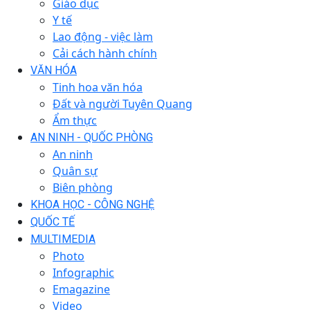
Giáo dục
Y tế
Lao động - việc làm
Cải cách hành chính
VĂN HÓA
Tinh hoa văn hóa
Đất và người Tuyên Quang
Ẩm thực
AN NINH - QUỐC PHÒNG
An ninh
Quân sự
Biên phòng
KHOA HỌC - CÔNG NGHỆ
QUỐC TẾ
MULTIMEDIA
Photo
Infographic
Emagazine
Video