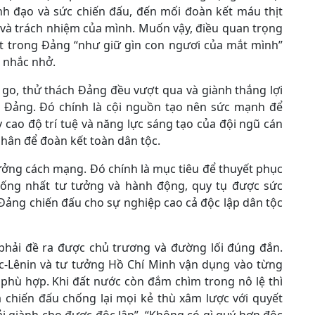
nh đạo và sức chiến đấu, đến mối đoàn kết máu thịt
 và trách nhiệm của mình. Muốn vậy, điều quan trọng
ất trong Đảng “như giữ gìn con ngươi của mắt mình”
 nhắc nhở.
m go, thử thách Đảng đều vượt qua và giành thắng lợi
g Đảng. Đó chính là cội nguồn tạo nên sức mạnh để
 cao độ trí tuệ và năng lực sáng tạo của đội ngũ cán
 nhân để đoàn kết toàn dân tộc.
tưởng cách mạng. Đó chính là mục tiêu để thuyết phục
thống nhất tư tưởng và hành động, quy tụ được sức
ảng chiến đấu cho sự nghiệp cao cả độc lập dân tộc
phải đề ra được chủ trương và đường lối đúng đắn.
c-Lênin và tư tưởng Hồ Chí Minh vận dụng vào từng
phù hợp. Khi đất nước còn đắm chìm trong nô lệ thì
à chiến đấu chống lại mọi kẻ thù xâm lược với quyết