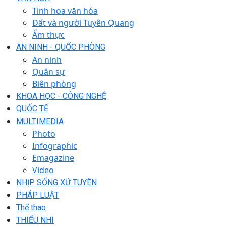
Tinh hoa văn hóa
Đất và người Tuyên Quang
Ẩm thực
AN NINH - QUỐC PHÒNG
An ninh
Quân sự
Biên phòng
KHOA HỌC - CÔNG NGHỆ
QUỐC TẾ
MULTIMEDIA
Photo
Infographic
Emagazine
Video
NHỊP SỐNG XỨ TUYÊN
PHÁP LUẬT
Thể thao
THIẾU NHI