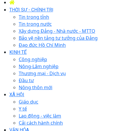
THỜI SỰ - CHÍNH TRỊ
Tin trong tỉnh
Tin trong nước
Xây dựng Đảng - Nhà nước - MTTQ
Bảo vệ nền tảng tư tưởng của Đảng
Đạo đức Hồ Chí Minh
KINH TẾ
Công nghiệp
Nông-Lâm nghiệp
Thương mại - Dịch vụ
Đầu tư
Nông thôn mới
XÃ HỘI
Giáo dục
Y tế
Lao động - việc làm
Cải cách hành chính
VĂN HÓA