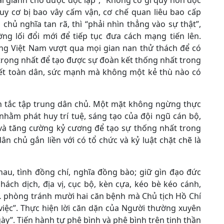
i giành cho được độc lập”, “Không có gì quý hơn độc
uy cơ bị bao vây cấm vận, cơ chế quan liêu bao cấp
chủ nghĩa tan rã, thì “phải nhìn thẳng vào sự thật”,
ờng lối đổi mới để tiếp tục đưa cách mạng tiến lên.
ng Việt Nam vượt qua mọi gian nan thử thách để có
trọng nhất để tạo được sự đoàn kết thống nhất trong
kết toàn dân, sức mạnh mà không một kẻ thù nào có
ên tắc tập trung dân chủ. Một mặt không ngừng thực
nhằm phát huy trí tuệ, sáng tạo của đội ngũ cán bộ,
 và tăng cường kỷ cương để tạo sự thống nhất trong
n chủ gắn liền với có tổ chức và kỷ luật chặt chẽ là
au, tình đồng chí, nghĩa đồng bào; giữ gìn đạo đức
ách dịch, địa vị, cục bộ, kèn cựa, kéo bè kéo cánh,
… phòng tránh mười hai căn bệnh mà Chủ tịch Hồ Chí
 việc”. Thực hiện lời căn dặn của Người thường xuyên
y”. Tiến hành tự phê bình và phê bình trên tinh thần