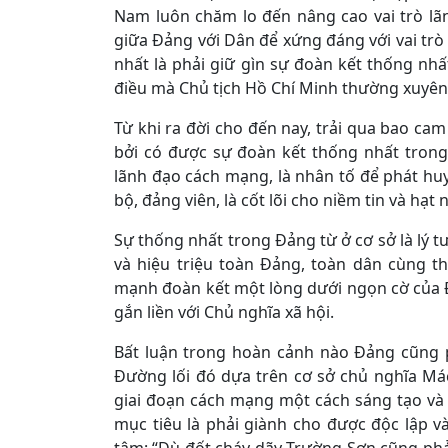
Nam luôn chăm lo đến nâng cao vai trò lã
giữa Đảng với Dân để xứng đáng với vai trò
nhất là phải giữ gìn sự đoàn kết thống nh
điều mà Chủ tịch Hồ Chí Minh thường xuyên
Từ khi ra đời cho đến nay, trải qua bao ca
bởi có được sự đoàn kết thống nhất tron
lãnh đạo cách mạng, là nhân tố để phát huy
bộ, đảng viên, là cốt lõi cho niềm tin và hạt
Sự thống nhất trong Đảng từ ở cơ sở là lý 
và hiệu triệu toàn Đảng, toàn dân cùng 
mạnh đoàn kết một lòng dưới ngọn cờ của Đ
gắn liền với Chủ nghĩa xã hội.
Bất luận trong hoàn cảnh nào Đảng cũng 
Đường lối đó dựa trên cơ sở chủ nghĩa Má
giai đoạn cách mạng một cách sáng tạo và 
mục tiêu là phải giành cho được độc lập v