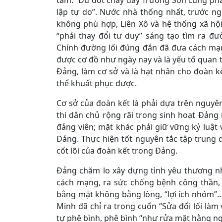
tâm: “Dù đốt cháy dãy Trường Sơn cũng phả
lập tự do”. Nước nhà thống nhất, trước ng
không phù hợp, Liên Xô và hệ thống xã hội 
“phải thay đổi tư duy” sáng tạo tìm ra đư
Chính đường lối đúng đắn đã đưa cách mạ
được cơ đồ như ngày nay và là yếu tố quan 
Đảng, làm cơ sở và là hạt nhân cho đoàn 
thể khuất phục được.
Cơ sở của đoàn kết là phải dựa trên nguy
thi dân chủ rộng rãi trong sinh hoạt Đảng 
đảng viên; mặt khác phải giữ vững kỷ luật
Đảng. Thực hiện tốt nguyên tắc tập trung dâ
cốt lõi của đoàn kết trong Đảng.
Đảng chăm lo xây dựng tình yêu thương nh
cách mạng, ra sức chống bệnh công thần, h
bằng mặt không bằng lòng, “lợi ích nhóm”
Minh đã chỉ ra trong cuốn “Sửa đổi lối làm
tự phê bình, phê bình “như rửa mặt hằng ngà