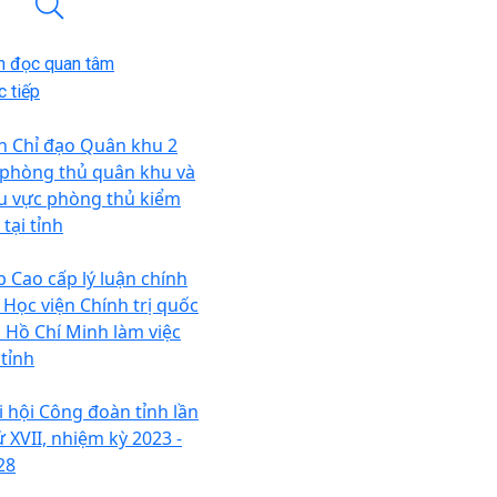
n đọc quan tâm
 tiếp
n Chỉ đạo Quân khu 2
 phòng thủ quân khu và
u vực phòng thủ kiểm
 tại tỉnh
p Cao cấp lý luận chính
, Học viện Chính trị quốc
a Hồ Chí Minh làm việc
 tỉnh
i hội Công đoàn tỉnh lần
ứ XVII, nhiệm kỳ 2023 -
28