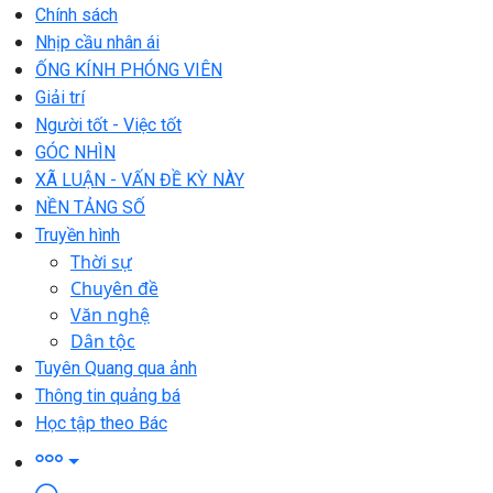
Chính sách
Nhịp cầu nhân ái
ỐNG KÍNH PHÓNG VIÊN
Giải trí
Người tốt - Việc tốt
GÓC NHÌN
XÃ LUẬN - VẤN ĐỀ KỲ NÀY
NỀN TẢNG SỐ
Truyền hình
Thời sự
Chuyên đề
Văn nghệ
Dân tộc
Tuyên Quang qua ảnh
Thông tin quảng bá
Học tập theo Bác