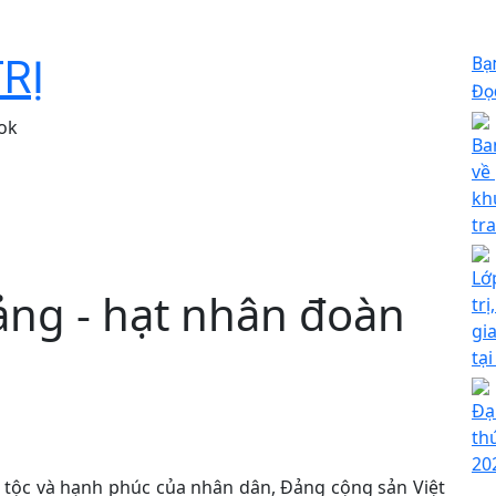
TRỊ
Bạ
Đọc
ok
Ba
về
kh
tra
Lớ
ảng - hạt nhân đoàn
trị
gi
tại
Đạ
th
20
ân tộc và hạnh phúc của nhân dân, Đảng cộng sản Việt