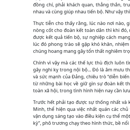
đồng chí, phải khách quan, thẳng thắn, tr
nhau và cùng giúp nhau tiến bộ. Như vậy thì
Thực tiễn cho thấy rằng, lúc nào nơi nào,
nòng cốt cho đoàn kết toàn dân thì khi đó, n
được kết quả tiến bộ, sự nghiệp cách mạng 
lúc đó phong trào sẽ gặp khó khăn, nhiệm 
chúng hoang mang gây tổn thất nghiêm trọ
Chính vì vậy mà các thế lực thù địch luôn 
gây nghi kỵ trong nội bộ... Đó là âm mưu t
và sức mạnh của Đảng, chiêu trò “diễn biến
từ những bài học về giữ gìn sự đoàn kết 
toàn xã hội, trong tình hình hiện nay cần lư
Trước hết phải tạo được sự thống nhất và 
Minh, thể hiện qua việc nhất quán các chủ
vận dụng sáng tạo vào điều kiện cụ thể một 
kỳ”, phô trương chạy theo hình thức, bề nổi