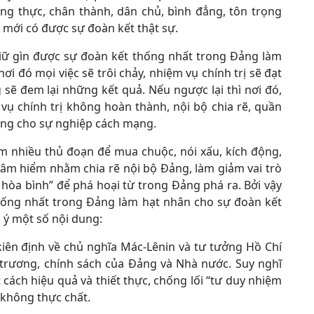
ung thực, chân thành, dân chủ, bình đẳng, tôn trọng
 mới có được sự đoàn kết thật sự.
 giữ gìn được sự đoàn kết thống nhất trong Đảng làm
ơi đó mọi việc sẽ trôi chảy, nhiệm vụ chính trị sẽ đạt
sẽ đem lại những kết quả. Nếu ngược lại thì nơi đó,
vụ chính trị không hoàn thành, nội bộ chia rẽ, quần
ng cho sự nghiệp cách mạng.
tìm nhiều thủ đoạn để mua chuộc, nói xấu, kích động,
hâm hiểm nhằm chia rẽ nội bộ Đảng, làm giảm vai trò
 hòa bình” để phá hoại từ trong Đảng phá ra. Bởi vậy
thống nhất trong Đảng làm hạt nhân cho sự đoàn kết
u ý một số nội dung:
kiên định về chủ nghĩa Mác-Lênin và tư tưởng Hồ Chí
 trương, chính sách của Đảng và Nhà nước. Suy nghĩ
cách hiệu quả và thiết thực, chống lối “tư duy nhiệm
 không thực chất.