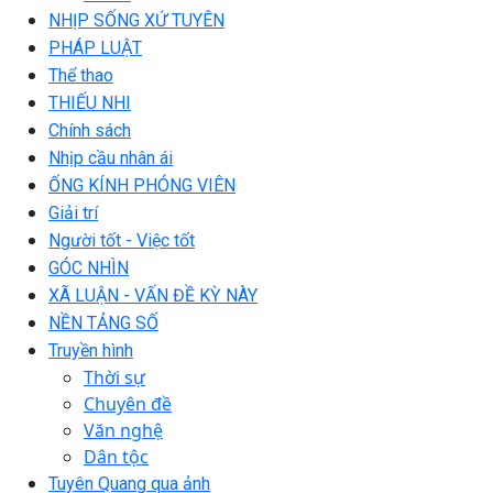
NHỊP SỐNG XỨ TUYÊN
PHÁP LUẬT
Thể thao
THIẾU NHI
Chính sách
Nhịp cầu nhân ái
ỐNG KÍNH PHÓNG VIÊN
Giải trí
Người tốt - Việc tốt
GÓC NHÌN
XÃ LUẬN - VẤN ĐỀ KỲ NÀY
NỀN TẢNG SỐ
Truyền hình
Thời sự
Chuyên đề
Văn nghệ
Dân tộc
Tuyên Quang qua ảnh