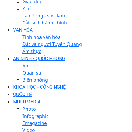
Giáo dục
Y tế
Lao động - việc làm
Cải cách hành chính
VĂN HÓA
Tinh hoa văn hóa
Đất và người Tuyên Quang
Ẩm thực
AN NINH - QUỐC PHÒNG
An ninh
Quân sự
Biên phòng
KHOA HỌC - CÔNG NGHỆ
QUỐC TẾ
MULTIMEDIA
Photo
Infographic
Emagazine
Video