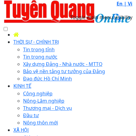
En |
Vi
Toggle main menu visibility
THỜI SỰ - CHÍNH TRỊ
Tin trong tỉnh
Tin trong nước
Xây dựng Đảng - Nhà nước - MTTQ
Bảo vệ nền tảng tư tưởng của Đảng
Đạo đức Hồ Chí Minh
KINH TẾ
Công nghiệp
Nông-Lâm nghiệp
Thương mại - Dịch vụ
Đầu tư
Nông thôn mới
XÃ HỘI