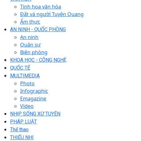
Tinh hoa văn hóa
Đất và người Tuyên Quang
Ẩm thực
AN NINH - QUỐC PHÒNG
An ninh
Quân sự
Biên phòng
KHOA HỌC - CÔNG NGHỆ
QUỐC TẾ
MULTIMEDIA
Photo
Infographic
Emagazine
Video
NHỊP SỐNG XỨ TUYÊN
PHÁP LUẬT
Thể thao
THIẾU NHI