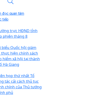
n đọc quan tâm
 tiếp
ường trực HĐND tỉnh
p phiên tháng 8
i biểu Quốc hội giám
t thực hiện chính sách
o hiểm xã hội tại thành
ố Hà Giang
iên họp thứ nhất Tổ
ng tác cải cách thủ tục
nh chính của Thủ tướng
ính phủ