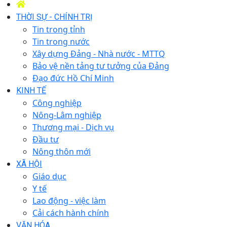
THỜI SỰ - CHÍNH TRỊ
Tin trong tỉnh
Tin trong nước
Xây dựng Đảng - Nhà nước - MTTQ
Bảo vệ nền tảng tư tưởng của Đảng
Đạo đức Hồ Chí Minh
KINH TẾ
Công nghiệp
Nông-Lâm nghiệp
Thương mại - Dịch vụ
Đầu tư
Nông thôn mới
XÃ HỘI
Giáo dục
Y tế
Lao động - việc làm
Cải cách hành chính
VĂN HÓA