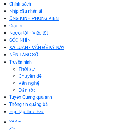
Chính sách
Nhịp cầu nhân ái
ỐNG KÍNH PHÓNG VIÊN
Giải trí
Người tốt - Việc tốt
GÓC NHÌN
XÃ LUẬN - VẤN ĐỀ KỲ NÀY
NỀN TẢNG SỐ
Truyền hình
Thời sự
Chuyên đề
Văn nghệ
Dân tộc
Tuyên Quang qua ảnh
Thông tin quảng bá
Học tập theo Bác