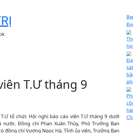
TRỊ
Bạ
Đọc
ok
Th
họ
Đạ
sá
bả
viên T.Ư tháng 9
ph
Ph
cô
hà
 T.Ư tổ chức Hội nghị báo cáo viên T.Ư tháng 9 dưới
Ch
 cả nước. Đồng chí Phan Xuân Thủy, Phó Trưởng Ban
h có đồng chí Vương Ngọc Hà, Tỉnh ủy viên, Trưởng Ban