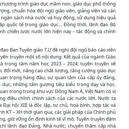
ả chương trình giáo dục mầm non, giáo dục phổ thông
ợng, chuẩn hóa đội ngũ giáo viên, giảng viên và cán
bổ ngân sách nhà nước và huy động, sử dụng hiệu quả
hập quốc tế trong giáo dục… Đồng thời, lãnh đạo Bộ
nh chiến lược nước lớn hiện nay – tác động và chính
 đạo Ban Tuyên giáo T.Ư đề nghị đội ngũ báo cáo viên
tuyên truyền một số nội dung: Kết quả của ngành Giáo
và trọng tâm năm học 2023 – 2024; tuyên truyền về
c đổi mới, nâng cao chất lượng, tăng cường giáo dục
 quan trọng hàng đầu; sự quan tâm của cấp ủy đảng,
o dục; những tấm gương tiêu biểu trong dạy và học.
 quan trọng trong khu vực Đông Nam Á, Việt Nam có vị
ong điều chỉnh chính sách của các nước lớn. Nước ta
Đại hội XIII là độc lập, tự chủ, hoà bình, hợp tác và
ình KT – XH thời gian qua, các giải pháp của Chính phủ
g, giữ vững ổn định kinh tế vĩ mô. Tuyên truyền đậm
 chí lãnh đạo Đảng, Nhà nước; chuyến thăm cấp nhà