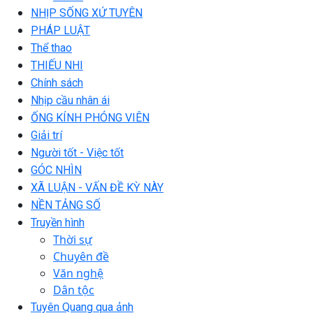
NHỊP SỐNG XỨ TUYÊN
PHÁP LUẬT
Thể thao
THIẾU NHI
Chính sách
Nhịp cầu nhân ái
ỐNG KÍNH PHÓNG VIÊN
Giải trí
Người tốt - Việc tốt
GÓC NHÌN
XÃ LUẬN - VẤN ĐỀ KỲ NÀY
NỀN TẢNG SỐ
Truyền hình
Thời sự
Chuyên đề
Văn nghệ
Dân tộc
Tuyên Quang qua ảnh