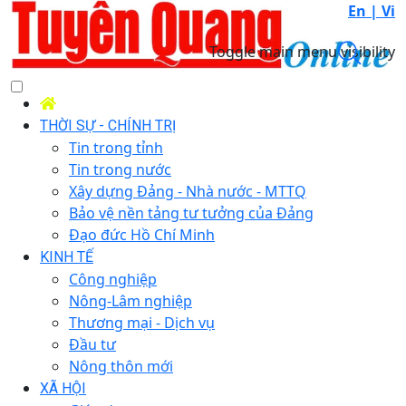
En |
Vi
Toggle main menu visibility
THỜI SỰ - CHÍNH TRỊ
Tin trong tỉnh
Tin trong nước
Xây dựng Đảng - Nhà nước - MTTQ
Bảo vệ nền tảng tư tưởng của Đảng
Đạo đức Hồ Chí Minh
KINH TẾ
Công nghiệp
Nông-Lâm nghiệp
Thương mại - Dịch vụ
Đầu tư
Nông thôn mới
XÃ HỘI