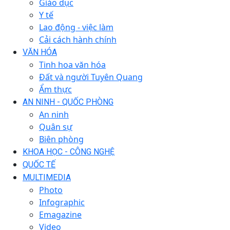
Giáo dục
Y tế
Lao động - việc làm
Cải cách hành chính
VĂN HÓA
Tinh hoa văn hóa
Đất và người Tuyên Quang
Ẩm thực
AN NINH - QUỐC PHÒNG
An ninh
Quân sự
Biên phòng
KHOA HỌC - CÔNG NGHỆ
QUỐC TẾ
MULTIMEDIA
Photo
Infographic
Emagazine
Video