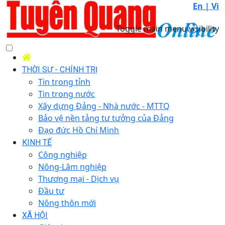
En |
Vi
Toggle main menu visibility
THỜI SỰ - CHÍNH TRỊ
Tin trong tỉnh
Tin trong nước
Xây dựng Đảng - Nhà nước - MTTQ
Bảo vệ nền tảng tư tưởng của Đảng
Đạo đức Hồ Chí Minh
KINH TẾ
Công nghiệp
Nông-Lâm nghiệp
Thương mại - Dịch vụ
Đầu tư
Nông thôn mới
XÃ HỘI