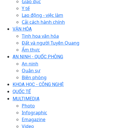
Giáo dục
Y tế
Lao động - việc làm
Cải cách hành chính
VĂN HÓA
Tinh hoa văn hóa
Đất và người Tuyên Quang
Ẩm thực
AN NINH - QUỐC PHÒNG
An ninh
Quân sự
Biên phòng
KHOA HỌC - CÔNG NGHỆ
QUỐC TẾ
MULTIMEDIA
Photo
Infographic
Emagazine
Video