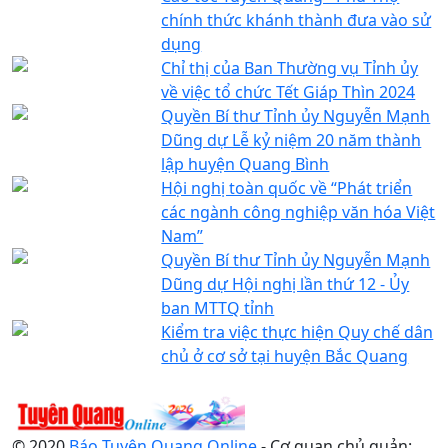
chính thức khánh thành đưa vào sử
dụng
Chỉ thị của Ban Thường vụ Tỉnh ủy
về việc tổ chức Tết Giáp Thìn 2024
Quyền Bí thư Tỉnh ủy Nguyễn Mạnh
Dũng dự Lễ kỷ niệm 20 năm thành
lập huyện Quang Bình
Hội nghị toàn quốc về “Phát triển
các ngành công nghiệp văn hóa Việt
Nam”
Quyền Bí thư Tỉnh ủy Nguyễn Mạnh
Dũng dự Hội nghị lần thứ 12 - Ủy
ban MTTQ tỉnh
Kiểm tra việc thực hiện Quy chế dân
chủ ở cơ sở tại huyện Bắc Quang
© 2020
Báo Tuyên Quang Online
- Cơ quan chủ quản: