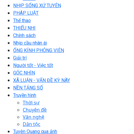
NHỊP SỐNG XỨ TUYÊN
PHÁP LUẬT
Thể thao
THIẾU NHI
Chính sách
Nhịp cầu nhân ái
ỐNG KÍNH PHÓNG VIÊN
Giải trí
Người tốt - Việc tốt
GÓC NHÌN
XÃ LUẬN - VẤN ĐỀ KỲ NÀY
NỀN TẢNG SỐ
Truyền hình
Thời sự
Chuyên đề
Văn nghệ
Dân tộc
Tuyên Quang qua ảnh