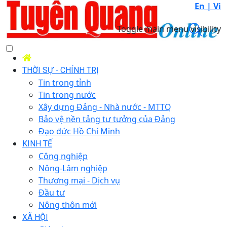
En |
Vi
Toggle main menu visibility
THỜI SỰ - CHÍNH TRỊ
Tin trong tỉnh
Tin trong nước
Xây dựng Đảng - Nhà nước - MTTQ
Bảo vệ nền tảng tư tưởng của Đảng
Đạo đức Hồ Chí Minh
KINH TẾ
Công nghiệp
Nông-Lâm nghiệp
Thương mại - Dịch vụ
Đầu tư
Nông thôn mới
XÃ HỘI