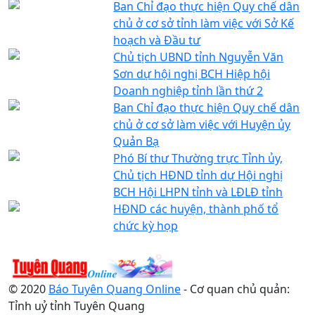
Ban Chỉ đạo thực hiện Quy chế dân
chủ ở cơ sở tỉnh làm việc với Sở Kế
hoạch và Đầu tư
Chủ tịch UBND tỉnh Nguyễn Văn
Sơn dự hội nghị BCH Hiệp hội
Doanh nghiệp tỉnh lần thứ 2
Ban Chỉ đạo thực hiện Quy chế dân
chủ ở cơ sở làm việc với Huyện ủy
Quản Bạ
Phó Bí thư Thường trực Tỉnh ủy,
Chủ tịch HĐND tỉnh dự Hội nghị
BCH Hội LHPN tỉnh và LĐLĐ tỉnh
HĐND các huyện, thành phố tổ
chức kỳ họp
© 2020
Báo Tuyên Quang Online
- Cơ quan chủ quản:
Tỉnh uỷ tỉnh Tuyên Quang