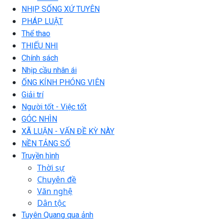
NHỊP SỐNG XỨ TUYÊN
PHÁP LUẬT
Thể thao
THIẾU NHI
Chính sách
Nhịp cầu nhân ái
ỐNG KÍNH PHÓNG VIÊN
Giải trí
Người tốt - Việc tốt
GÓC NHÌN
XÃ LUẬN - VẤN ĐỀ KỲ NÀY
NỀN TẢNG SỐ
Truyền hình
Thời sự
Chuyên đề
Văn nghệ
Dân tộc
Tuyên Quang qua ảnh