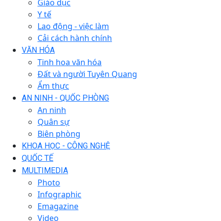
Giáo dục
Y tế
Lao động - việc làm
Cải cách hành chính
VĂN HÓA
Tinh hoa văn hóa
Đất và người Tuyên Quang
Ẩm thực
AN NINH - QUỐC PHÒNG
An ninh
Quân sự
Biên phòng
KHOA HỌC - CÔNG NGHỆ
QUỐC TẾ
MULTIMEDIA
Photo
Infographic
Emagazine
Video