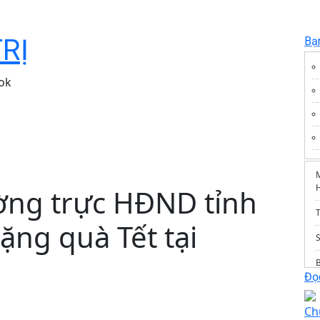
TRỊ
Bạ
ok
ờng trực HĐND tỉnh
T
ặng quà Tết tại
Đọc
Ch