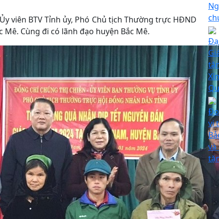
Ng
ch
, Ủy viên BTV Tỉnh ủy, Phó Chủ tịch Thường trực HĐND
ắc Mê. Cùng đi có lãnh đạo huyện Bắc Mê.
Đạ
Gi
tặ
Xí
Qu
Đo
vị
Bả
và
tặ