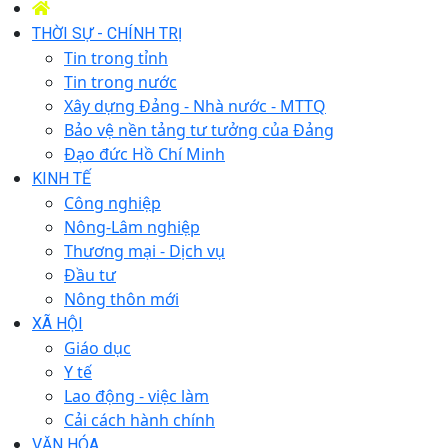
THỜI SỰ - CHÍNH TRỊ
Tin trong tỉnh
Tin trong nước
Xây dựng Đảng - Nhà nước - MTTQ
Bảo vệ nền tảng tư tưởng của Đảng
Đạo đức Hồ Chí Minh
KINH TẾ
Công nghiệp
Nông-Lâm nghiệp
Thương mại - Dịch vụ
Đầu tư
Nông thôn mới
XÃ HỘI
Giáo dục
Y tế
Lao động - việc làm
Cải cách hành chính
VĂN HÓA