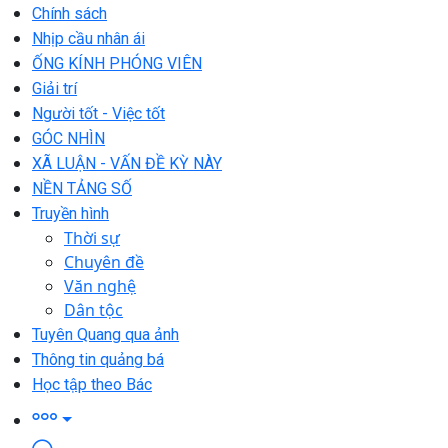
Chính sách
Nhịp cầu nhân ái
ỐNG KÍNH PHÓNG VIÊN
Giải trí
Người tốt - Việc tốt
GÓC NHÌN
XÃ LUẬN - VẤN ĐỀ KỲ NÀY
NỀN TẢNG SỐ
Truyền hình
Thời sự
Chuyên đề
Văn nghệ
Dân tộc
Tuyên Quang qua ảnh
Thông tin quảng bá
Học tập theo Bác