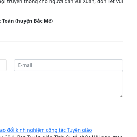
hội truyền thống cho người dân vui Xuân, đón Tết vui
c Toàn (huyện Bắc Mê)
rao đổi kinh nghiệm công tác Tuyên giáo