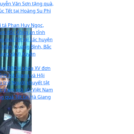
uyễn Văn Sơn tặng quà,
úc Tết tại Hoàng Su Phì
i tá Phan Huy Ngọc,
ám đốc Công an tỉnh
ng quà Tết tại các huyện
n Mần, Quang Bình, Bắc
ang và Vị Xuyên
àn ĐBQH khóa XV đơn
 tỉnh Hà Giang và Hội
o trợ Người khuyết tật
 trẻ em mồ côi Việt Nam
ng quà Tết tại Hà Giang