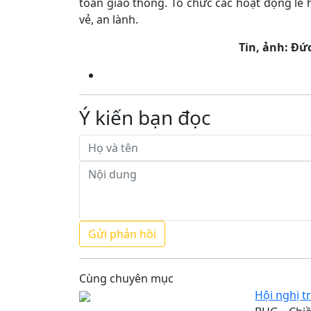
toàn giao thông. Tổ chức các hoạt động lễ 
vẻ, an lành.
Tin, ảnh: Đứ
Ý kiến bạn đọc
Cùng chuyên mục
Hội nghị t