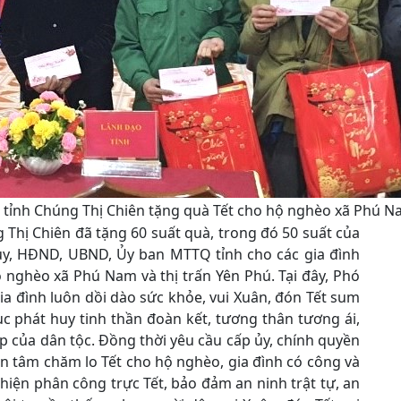
tỉnh Chúng Thị Chiên tặng quà Tết cho hộ nghèo xã Phú N
Thị Chiên đã tặng 60 suất quà, trong đó 50 suất của
ủy, HĐND, UBND, Ủy ban MTTQ tỉnh cho các gia đình
ộ nghèo xã Phú Nam và thị trấn Yên Phú. Tại đây, Phó
a đình luôn dồi dào sức khỏe, vui Xuân, đón Tết sum
ục phát huy tinh thần đoàn kết, tương thân tương ái,
p của dân tộc. Đồng thời yêu cầu cấp ủy, chính quyền
an tâm chăm lo Tết cho hộ nghèo, gia đình có công và
 hiện phân công trực Tết, bảo đảm an ninh trật tự, an