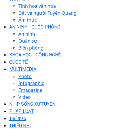
Tinh hoa văn hóa
Đất và người Tuyên Quang
Ẩm thực
AN NINH - QUỐC PHÒNG
An ninh
Quân sự
Biên phòng
KHOA HỌC - CÔNG NGHỆ
QUỐC TẾ
MULTIMEDIA
Photo
Infographic
Emagazine
Video
NHỊP SỐNG XỨ TUYÊN
PHÁP LUẬT
Thể thao
THIẾU NHI