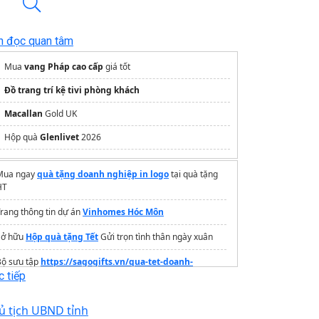
n đọc quan tâm
Mua
vang Pháp cao cấp
giá tốt
Đồ trang trí kệ tivi phòng khách
Macallan
Gold UK
Hộp quà
Glenlivet
2026
Mua ngay
quà tặng doanh nghiệp in logo
tại quà tặng
HT
rang thông tin dự án
Vinhomes Hóc Môn
Sở hữu
Hộp quà tặng Tết
Gửi trọn tình thân ngày xuân
Bộ sưu tập
https://sagogifts.vn/qua-tet-doanh-
nghiep/
cao cấp độc quyền tại SagoGifts
 tiếp
Giá
Johnnie Walker 18
ủ tịch UBND tỉnh