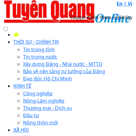
En |
Vi
Toggle main menu visibility
THỜI SỰ - CHÍNH TRỊ
Tin trong tỉnh
Tin trong nước
Xây dựng Đảng - Nhà nước - MTTQ
Bảo vệ nền tảng tư tưởng của Đảng
Đạo đức Hồ Chí Minh
KINH TẾ
Công nghiệp
Nông-Lâm nghiệp
Thương mại - Dịch vụ
Đầu tư
Nông thôn mới
XÃ HỘI