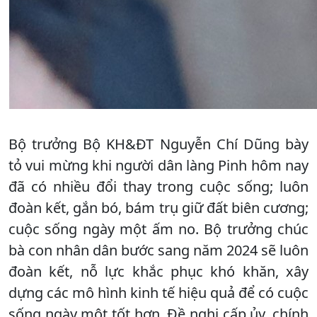
Bộ trưởng Bộ KH&ĐT Nguyễn Chí Dũng bày
tỏ vui mừng khi người dân làng Pinh hôm nay
đã có nhiều đổi thay trong cuộc sống; luôn
đoàn kết, gắn bó, bám trụ giữ đất biên cương;
cuộc sống ngày một ấm no. Bộ trưởng chúc
bà con nhân dân bước sang năm 2024 sẽ luôn
đoàn kết, nỗ lực khắc phục khó khăn, xây
dựng các mô hình kinh tế hiệu quả để có cuộc
sống ngày một tốt hơn. Đề nghị cấp ủy, chính