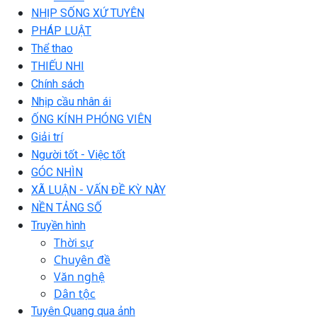
NHỊP SỐNG XỨ TUYÊN
PHÁP LUẬT
Thể thao
THIẾU NHI
Chính sách
Nhịp cầu nhân ái
ỐNG KÍNH PHÓNG VIÊN
Giải trí
Người tốt - Việc tốt
GÓC NHÌN
XÃ LUẬN - VẤN ĐỀ KỲ NÀY
NỀN TẢNG SỐ
Truyền hình
Thời sự
Chuyên đề
Văn nghệ
Dân tộc
Tuyên Quang qua ảnh