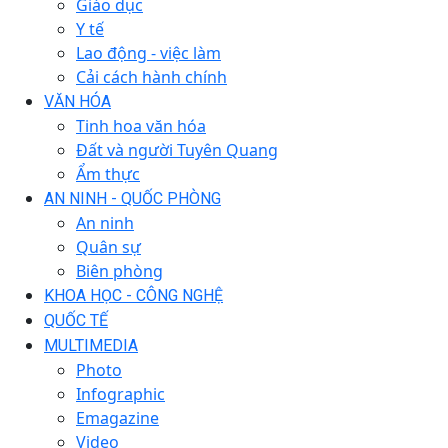
Giáo dục
Y tế
Lao động - việc làm
Cải cách hành chính
VĂN HÓA
Tinh hoa văn hóa
Đất và người Tuyên Quang
Ẩm thực
AN NINH - QUỐC PHÒNG
An ninh
Quân sự
Biên phòng
KHOA HỌC - CÔNG NGHỆ
QUỐC TẾ
MULTIMEDIA
Photo
Infographic
Emagazine
Video