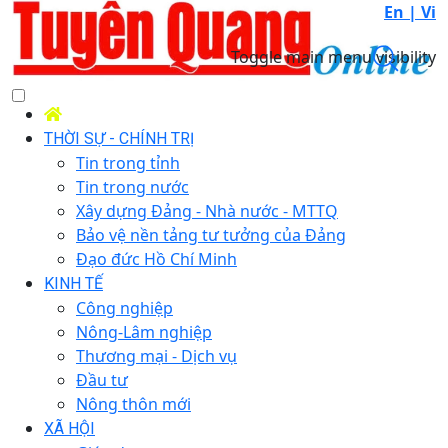
En |
Vi
Toggle main menu visibility
THỜI SỰ - CHÍNH TRỊ
Tin trong tỉnh
Tin trong nước
Xây dựng Đảng - Nhà nước - MTTQ
Bảo vệ nền tảng tư tưởng của Đảng
Đạo đức Hồ Chí Minh
KINH TẾ
Công nghiệp
Nông-Lâm nghiệp
Thương mại - Dịch vụ
Đầu tư
Nông thôn mới
XÃ HỘI