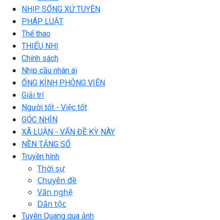
NHỊP SỐNG XỨ TUYÊN
PHÁP LUẬT
Thể thao
THIẾU NHI
Chính sách
Nhịp cầu nhân ái
ỐNG KÍNH PHÓNG VIÊN
Giải trí
Người tốt - Việc tốt
GÓC NHÌN
XÃ LUẬN - VẤN ĐỀ KỲ NÀY
NỀN TẢNG SỐ
Truyền hình
Thời sự
Chuyên đề
Văn nghệ
Dân tộc
Tuyên Quang qua ảnh