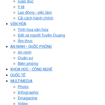
Giáo dục
Y tế
Lao động - việc làm
Cải cách hành chính
VĂN HÓA
Tinh hoa văn hóa
Đất và người Tuyên Quang
Ẩm thực
AN NINH - QUỐC PHÒNG
An ninh
Quân sự
Biên phòng
KHOA HỌC - CÔNG NGHỆ
QUỐC TẾ
MULTIMEDIA
Photo
Infographic
Emagazine
Video