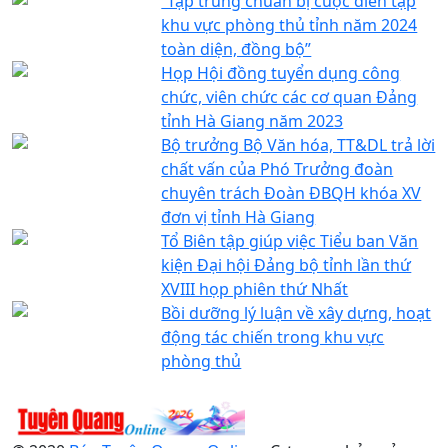
“Tập trung chuẩn bị cuộc diễn tập
khu vực phòng thủ tỉnh năm 2024
toàn diện, đồng bộ”
Họp Hội đồng tuyển dụng công
chức, viên chức các cơ quan Đảng
tỉnh Hà Giang năm 2023
Bộ trưởng Bộ Văn hóa, TT&DL trả lời
chất vấn của Phó Trưởng đoàn
chuyên trách Đoàn ĐBQH khóa XV
đơn vị tỉnh Hà Giang
Tổ Biên tập giúp việc Tiểu ban Văn
kiện Đại hội Đảng bộ tỉnh lần thứ
XVIII họp phiên thứ Nhất
Bồi dưỡng lý luận về xây dựng, hoạt
động tác chiến trong khu vực
phòng thủ