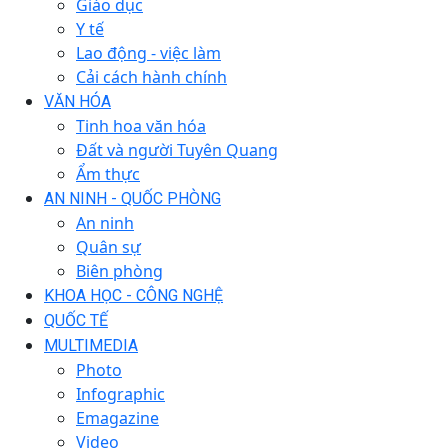
Giáo dục
Y tế
Lao động - việc làm
Cải cách hành chính
VĂN HÓA
Tinh hoa văn hóa
Đất và người Tuyên Quang
Ẩm thực
AN NINH - QUỐC PHÒNG
An ninh
Quân sự
Biên phòng
KHOA HỌC - CÔNG NGHỆ
QUỐC TẾ
MULTIMEDIA
Photo
Infographic
Emagazine
Video