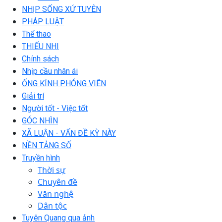
NHỊP SỐNG XỨ TUYÊN
PHÁP LUẬT
Thể thao
THIẾU NHI
Chính sách
Nhịp cầu nhân ái
ỐNG KÍNH PHÓNG VIÊN
Giải trí
Người tốt - Việc tốt
GÓC NHÌN
XÃ LUẬN - VẤN ĐỀ KỲ NÀY
NỀN TẢNG SỐ
Truyền hình
Thời sự
Chuyên đề
Văn nghệ
Dân tộc
Tuyên Quang qua ảnh