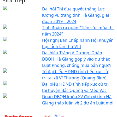
Đọc tiếp
Đại hội Thi đua quyết thắng Lực
lượng vũ trang tỉnh Hà Giang, giai
đoạn 2019 – 2024
Tỉnh đoàn ra quân “Tiếp sức mùa thi
năm 2024”
Hội nghị Ban Chấp hành Hội Khuyến
học tỉnh lần thứ VIII
Đại biểu Tráng A Dương, Đoàn
ĐBQH Hà Giang góp ý vào dự thảo
Luật Phòng, chống mua bán người
Tổ đại biểu HĐND tỉnh tiếp xúc cử
tri tại xã Vĩ Thượng (Quang Bình)
Đại biểu HĐND tỉnh tiếp xúc cử tri
tại huyện Bắc Quang và Mèo Vạc
Đoàn ĐBQH khóa XV đơn vị tỉnh Hà
Giang thảo luận về 2 dự án Luật mới