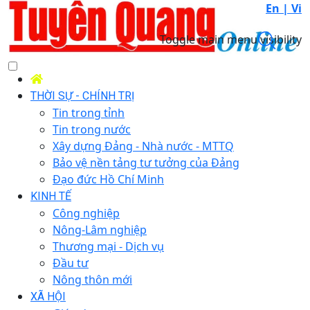
En |
Vi
Toggle main menu visibility
THỜI SỰ - CHÍNH TRỊ
Tin trong tỉnh
Tin trong nước
Xây dựng Đảng - Nhà nước - MTTQ
Bảo vệ nền tảng tư tưởng của Đảng
Đạo đức Hồ Chí Minh
KINH TẾ
Công nghiệp
Nông-Lâm nghiệp
Thương mại - Dịch vụ
Đầu tư
Nông thôn mới
XÃ HỘI