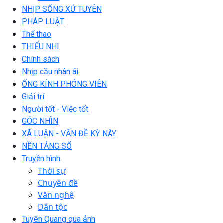
NHỊP SỐNG XỨ TUYÊN
PHÁP LUẬT
Thể thao
THIẾU NHI
Chính sách
Nhịp cầu nhân ái
ỐNG KÍNH PHÓNG VIÊN
Giải trí
Người tốt - Việc tốt
GÓC NHÌN
XÃ LUẬN - VẤN ĐỀ KỲ NÀY
NỀN TẢNG SỐ
Truyền hình
Thời sự
Chuyên đề
Văn nghệ
Dân tộc
Tuyên Quang qua ảnh