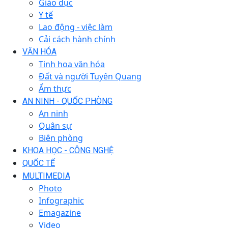
Giáo dục
Y tế
Lao động - việc làm
Cải cách hành chính
VĂN HÓA
Tinh hoa văn hóa
Đất và người Tuyên Quang
Ẩm thực
AN NINH - QUỐC PHÒNG
An ninh
Quân sự
Biên phòng
KHOA HỌC - CÔNG NGHỆ
QUỐC TẾ
MULTIMEDIA
Photo
Infographic
Emagazine
Video