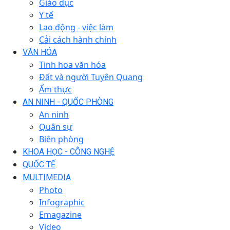
Giáo dục
Y tế
Lao động - việc làm
Cải cách hành chính
VĂN HÓA
Tinh hoa văn hóa
Đất và người Tuyên Quang
Ẩm thực
AN NINH - QUỐC PHÒNG
An ninh
Quân sự
Biên phòng
KHOA HỌC - CÔNG NGHỆ
QUỐC TẾ
MULTIMEDIA
Photo
Infographic
Emagazine
Video