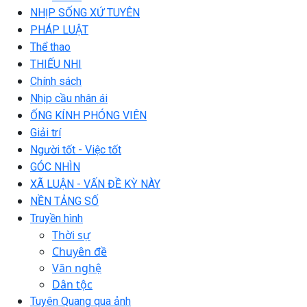
NHỊP SỐNG XỨ TUYÊN
PHÁP LUẬT
Thể thao
THIẾU NHI
Chính sách
Nhịp cầu nhân ái
ỐNG KÍNH PHÓNG VIÊN
Giải trí
Người tốt - Việc tốt
GÓC NHÌN
XÃ LUẬN - VẤN ĐỀ KỲ NÀY
NỀN TẢNG SỐ
Truyền hình
Thời sự
Chuyên đề
Văn nghệ
Dân tộc
Tuyên Quang qua ảnh