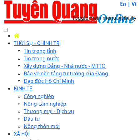
En |
Vi
Toggle main menu visibility
THỜI SỰ - CHÍNH TRỊ
Tin trong tỉnh
Tin trong nước
Xây dựng Đảng - Nhà nước - MTTQ
Bảo vệ nền tảng tư tưởng của Đảng
Đạo đức Hồ Chí Minh
KINH TẾ
Công nghiệp
Nông-Lâm nghiệp
Thương mại - Dịch vụ
Đầu tư
Nông thôn mới
XÃ HỘI