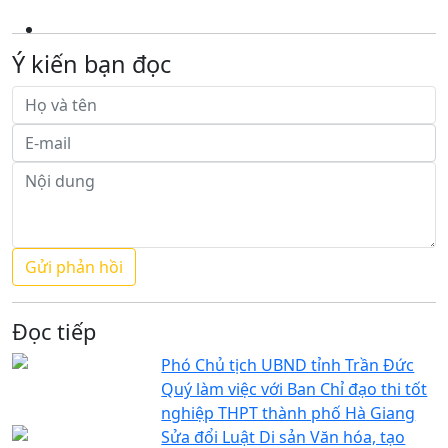
Ý kiến bạn đọc
Đọc tiếp
Phó Chủ tịch UBND tỉnh Trần Đức
Quý làm việc với Ban Chỉ đạo thi tốt
nghiệp THPT thành phố Hà Giang
Sửa đổi Luật Di sản Văn hóa, tạo