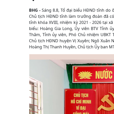
BHG -
Sáng 8.8, Tổ đại biểu HĐND tỉnh do 
Chủ tịch HĐND tỉnh làm trưởng đoàn đã có 
tỉnh khóa XVIII, nhiệm kỳ 2021 - 2026 tại 
biểu: Hoàng Gia Long, Ủy viên BTV Tỉnh ủ
Thâm, Tỉnh ủy viên, Phó Chủ nhiệm UBKT Tỉ
Chủ tịch HĐND huyện Vị Xuyên; Ngô Xuân N
Hoàng Thị Thanh Huyền, Chủ tịch Ủy ban M