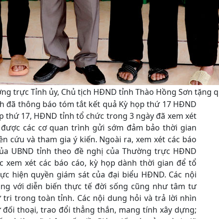
ờng trực Tỉnh ủy, Chủ tịch HĐND tỉnh Thào Hồng Sơn tặng 
ỉnh đã thông báo tóm tắt kết quả Kỳ họp thứ 17 HĐND
ọp thứ 17, HĐND tỉnh tổ chức trong 3 ngày đã xem xét
được các cơ quan trình gửi sớm đảm bảo thời gian
ên cứu và tham gia ý kiến. Ngoài ra, xem xét các báo
của UBND tỉnh theo đề nghị của Thường trực HĐND
c xem xét các báo cáo, kỳ họp dành thời gian để tổ
ực hiện quyền giám sát của đại biểu HĐND. Các nội
ng với diễn biến thực tế đời sống cũng như tâm tư
ri trong toàn tỉnh. Các nội dung hỏi và trả lời nhìn
 đối thoại, trao đổi thẳng thắn, mang tính xây dựng;