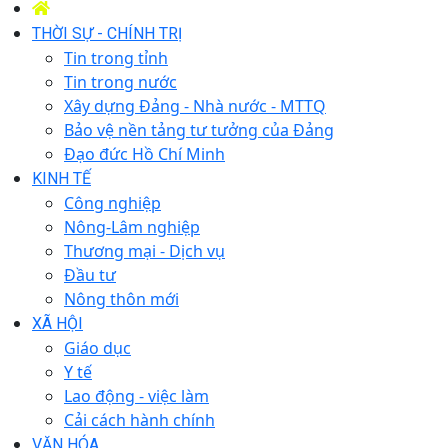
THỜI SỰ - CHÍNH TRỊ
Tin trong tỉnh
Tin trong nước
Xây dựng Đảng - Nhà nước - MTTQ
Bảo vệ nền tảng tư tưởng của Đảng
Đạo đức Hồ Chí Minh
KINH TẾ
Công nghiệp
Nông-Lâm nghiệp
Thương mại - Dịch vụ
Đầu tư
Nông thôn mới
XÃ HỘI
Giáo dục
Y tế
Lao động - việc làm
Cải cách hành chính
VĂN HÓA