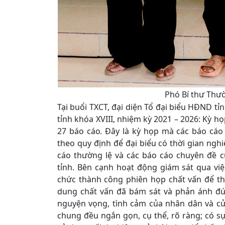
Phó Bí thư Thư
Tại buổi TXCT, đại diện Tổ đại biểu HĐND t
tỉnh khóa XVIII, nhiệm kỳ 2021 – 2026: Kỳ h
27 báo cáo
.
Đây là kỳ họp mà các báo cáo 
theo quy định để đại biểu có thời gian nghi
cáo thường lệ và các báo cáo chuyên đề 
tỉnh. Bên cạnh hoạt động giám sát qua việ
chức thành công phiên họp chất vấn để th
dung chất vấn đã bám sát và phản ánh đú
nguyện vọng, tình cảm của nhân dân và cử t
chung đều ngắn gọn, cụ thể, rõ ràng; có sự