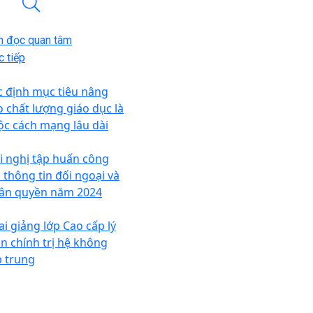
n đọc quan tâm
 tiếp
c định mục tiêu nâng
o chất lượng giáo dục là
ộc cách mạng lâu dài
i nghị tập huấn công
c thông tin đối ngoại và
ân quyền năm 2024
ai giảng lớp Cao cấp lý
ận chính trị hệ không
p trung