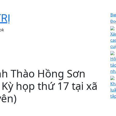
TRỊ
Bạ
Đọc
ok
Xá
ca
cu
Hộ
tá
nh Thào Hồng Sơn
nh
u Kỳ họp thứ 17 tại xã
Kh
lu
yên)
tậ