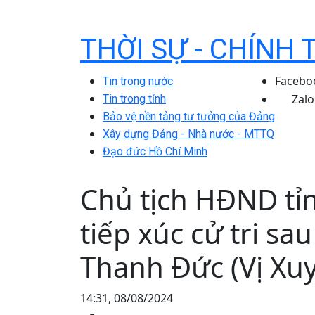
THỜI SỰ - CHÍNH 
Facebo
Tin trong nước
Zalo
Tin trong tỉnh
Bảo vệ nền tảng tư tưởng của Đảng
Xây dựng Đảng - Nhà nước - MTTQ
Đạo đức Hồ Chí Minh
Chủ tịch HĐND tỉ
tiếp xúc cử tri sa
Thanh Đức (Vị Xu
14:31, 08/08/2024