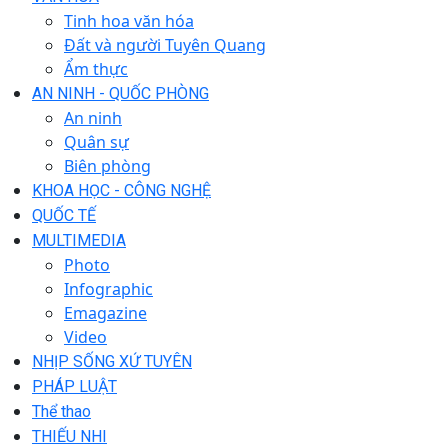
Tinh hoa văn hóa
Đất và người Tuyên Quang
Ẩm thực
AN NINH - QUỐC PHÒNG
An ninh
Quân sự
Biên phòng
KHOA HỌC - CÔNG NGHỆ
QUỐC TẾ
MULTIMEDIA
Photo
Infographic
Emagazine
Video
NHỊP SỐNG XỨ TUYÊN
PHÁP LUẬT
Thể thao
THIẾU NHI