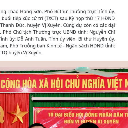
ông Thào Hồng Sơn, Phó Bí thư Thường trực Tỉnh ủy,
buổi tiếp xúc cử tri (TXCT) sau Kỳ họp thứ 17 HĐND
xã Thanh Đức, huyện Vị Xuyên. Cùng dự còn có các đại
y, Phó Chủ tịch Thường trực UBND tỉnh; Nguyễn Chí
nh ủy; Đỗ Anh Tuấn, Tỉnh ủy viên, Bí thư Huyện ủy,
am, Phó Trưởng ban Kinh tế - Ngân sách HĐND tỉnh;
TTQ huyện Vị Xuyên.