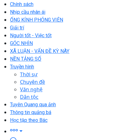
Chính sách
Nhịp cầu nhân ái
ỐNG KÍNH PHÓNG VIÊN
Giải trí
Người tốt - Việc tốt
GÓC NHÌN
XÃ LUẬN - VẤN ĐỀ KỲ NÀY
NỀN TẢNG SỐ
Truyền hình
Thời sự
Chuyên đề
Văn nghệ
Dân tộc
Tuyên Quang qua ảnh
Thông tin quảng bá
Học tập theo Bác