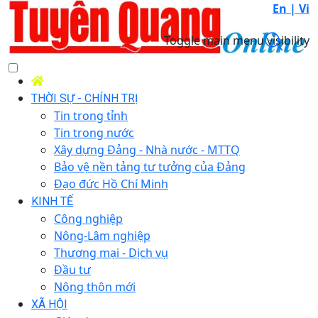
En |
Vi
Toggle main menu visibility
THỜI SỰ - CHÍNH TRỊ
Tin trong tỉnh
Tin trong nước
Xây dựng Đảng - Nhà nước - MTTQ
Bảo vệ nền tảng tư tưởng của Đảng
Đạo đức Hồ Chí Minh
KINH TẾ
Công nghiệp
Nông-Lâm nghiệp
Thương mại - Dịch vụ
Đầu tư
Nông thôn mới
XÃ HỘI