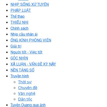
NHỊP SỐNG XỨ TUYÊN
PHÁP LUẬT
Thể thao
THIẾU NHI
Chính sách
Nhịp cầu nhân ái
ỐNG KÍNH PHÓNG VIÊN
Giải trí
Người tốt - Việc tốt
GÓC NHÌN
XÃ LUẬN - VẤN ĐỀ KỲ NÀY
NỀN TẢNG SỐ
Truyền hình
Thời sự
Chuyên đề
Văn nghệ
Dân tộc
Tuyên Quang qua ảnh