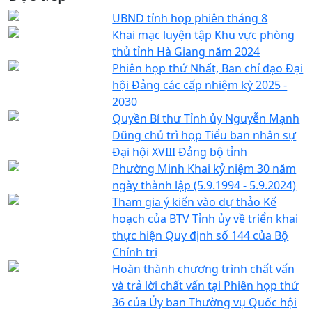
UBND tỉnh họp phiên tháng 8
Khai mạc luyện tập Khu vực phòng
thủ tỉnh Hà Giang năm 2024
Phiên họp thứ Nhất, Ban chỉ đạo Đại
hội Đảng các cấp nhiệm kỳ 2025 -
2030
Quyền Bí thư Tỉnh ủy Nguyễn Mạnh
Dũng chủ trì họp Tiểu ban nhân sự
Đại hội XVIII Đảng bộ tỉnh
Phường Minh Khai kỷ niệm 30 năm
ngày thành lập (5.9.1994 - 5.9.2024)
Tham gia ý kiến vào dự thảo Kế
hoạch của BTV Tỉnh ủy về triển khai
thực hiện Quy định số 144 của Bộ
Chính trị
Hoàn thành chương trình chất vấn
và trả lời chất vấn tại Phiên họp thứ
36 của Ủy ban Thường vụ Quốc hội