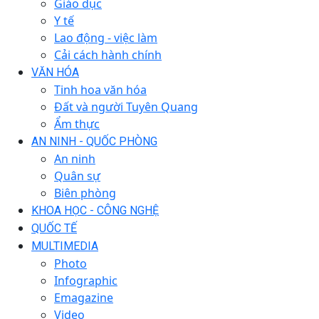
Giáo dục
Y tế
Lao động - việc làm
Cải cách hành chính
VĂN HÓA
Tinh hoa văn hóa
Đất và người Tuyên Quang
Ẩm thực
AN NINH - QUỐC PHÒNG
An ninh
Quân sự
Biên phòng
KHOA HỌC - CÔNG NGHỆ
QUỐC TẾ
MULTIMEDIA
Photo
Infographic
Emagazine
Video