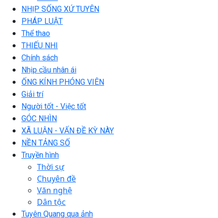
NHỊP SỐNG XỨ TUYÊN
PHÁP LUẬT
Thể thao
THIẾU NHI
Chính sách
Nhịp cầu nhân ái
ỐNG KÍNH PHÓNG VIÊN
Giải trí
Người tốt - Việc tốt
GÓC NHÌN
XÃ LUẬN - VẤN ĐỀ KỲ NÀY
NỀN TẢNG SỐ
Truyền hình
Thời sự
Chuyên đề
Văn nghệ
Dân tộc
Tuyên Quang qua ảnh