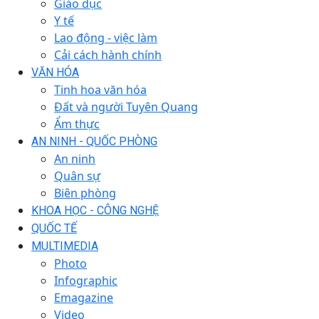
Giáo dục
Y tế
Lao động - việc làm
Cải cách hành chính
VĂN HÓA
Tinh hoa văn hóa
Đất và người Tuyên Quang
Ẩm thực
AN NINH - QUỐC PHÒNG
An ninh
Quân sự
Biên phòng
KHOA HỌC - CÔNG NGHỆ
QUỐC TẾ
MULTIMEDIA
Photo
Infographic
Emagazine
Video