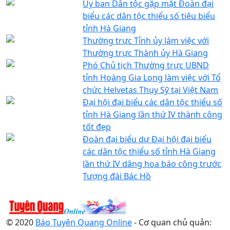
Ủy ban Dân tộc gặp mặt Đoàn đại
biểu các dân tộc thiểu số tiêu biểu
tỉnh Hà Giang
Thường trực Tỉnh ủy làm việc với
Thường trực Thành ủy Hà Giang
Phó Chủ tịch Thường trực UBND
tỉnh Hoàng Gia Long làm việc với Tổ
chức Helvetas Thụy Sỹ tại Việt Nam
Đại hội đại biểu các dân tộc thiểu số
tỉnh Hà Giang lần thứ IV thành công
tốt đẹp
Đoàn đại biểu dự Đại hội đại biểu
các dân tộc thiểu số tỉnh Hà Giang
lần thứ IV dâng hoa báo công trước
Tượng đài Bác Hồ
© 2020
Báo Tuyên Quang Online
- Cơ quan chủ quản: