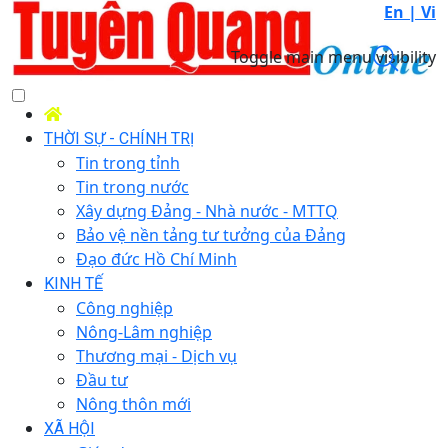
En |
Vi
Toggle main menu visibility
THỜI SỰ - CHÍNH TRỊ
Tin trong tỉnh
Tin trong nước
Xây dựng Đảng - Nhà nước - MTTQ
Bảo vệ nền tảng tư tưởng của Đảng
Đạo đức Hồ Chí Minh
KINH TẾ
Công nghiệp
Nông-Lâm nghiệp
Thương mại - Dịch vụ
Đầu tư
Nông thôn mới
XÃ HỘI