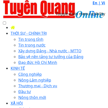
En |
Vi
Toggle main menu visibility
THỜI SỰ - CHÍNH TRỊ
Tin trong tỉnh
Tin trong nước
Xây dựng Đảng - Nhà nước - MTTQ
Bảo vệ nền tảng tư tưởng của Đảng
Đạo đức Hồ Chí Minh
KINH TẾ
Công nghiệp
Nông-Lâm nghiệp
Thương mại - Dịch vụ
Đầu tư
Nông thôn mới
XÃ HỘI