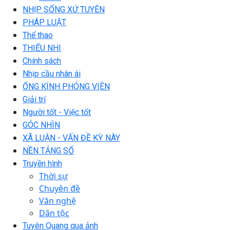
NHỊP SỐNG XỨ TUYÊN
PHÁP LUẬT
Thể thao
THIẾU NHI
Chính sách
Nhịp cầu nhân ái
ỐNG KÍNH PHÓNG VIÊN
Giải trí
Người tốt - Việc tốt
GÓC NHÌN
XÃ LUẬN - VẤN ĐỀ KỲ NÀY
NỀN TẢNG SỐ
Truyền hình
Thời sự
Chuyên đề
Văn nghệ
Dân tộc
Tuyên Quang qua ảnh