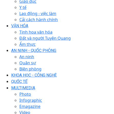
Giáo dục
Y tế
Lao động - việc làm
Cải cách hành chính
VĂN HÓA
Tinh hoa văn hóa
Đất và người Tuyên Quang
Ẩm thực
AN NINH - QUỐC PHÒNG
An ninh
Quân sự
Biên phòng
KHOA HỌC - CÔNG NGHỆ
QUỐC TẾ
MULTIMEDIA
Photo
Infographic
Emagazine
Video