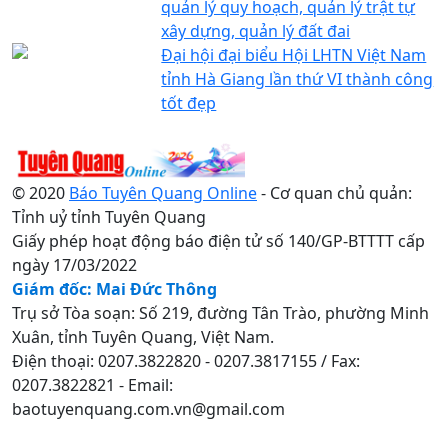
quản lý quy hoạch, quản lý trật tự
xây dựng, quản lý đất đai
Đại hội đại biểu Hội LHTN Việt Nam
tỉnh Hà Giang lần thứ VI thành công
tốt đẹp
© 2020
Báo Tuyên Quang Online
- Cơ quan chủ quản:
Tỉnh uỷ tỉnh Tuyên Quang
Giấy phép hoạt động báo điện tử số 140/GP-BTTTT cấp
ngày 17/03/2022
Giám đốc: Mai Đức Thông
Trụ sở Tòa soạn: Số 219, đường Tân Trào, phường Minh
Xuân, tỉnh Tuyên Quang, Việt Nam.
Điện thoại: 0207.3822820 - 0207.3817155 / Fax:
0207.3822821 - Email:
baotuyenquang.com.vn@gmail.com