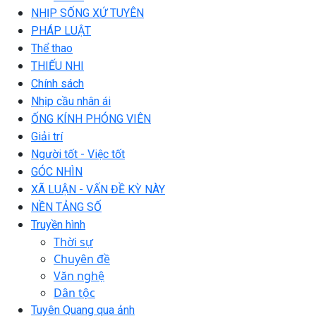
NHỊP SỐNG XỨ TUYÊN
PHÁP LUẬT
Thể thao
THIẾU NHI
Chính sách
Nhịp cầu nhân ái
ỐNG KÍNH PHÓNG VIÊN
Giải trí
Người tốt - Việc tốt
GÓC NHÌN
XÃ LUẬN - VẤN ĐỀ KỲ NÀY
NỀN TẢNG SỐ
Truyền hình
Thời sự
Chuyên đề
Văn nghệ
Dân tộc
Tuyên Quang qua ảnh