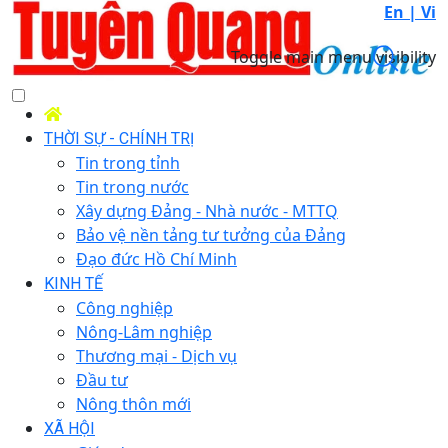
En |
Vi
Toggle main menu visibility
THỜI SỰ - CHÍNH TRỊ
Tin trong tỉnh
Tin trong nước
Xây dựng Đảng - Nhà nước - MTTQ
Bảo vệ nền tảng tư tưởng của Đảng
Đạo đức Hồ Chí Minh
KINH TẾ
Công nghiệp
Nông-Lâm nghiệp
Thương mại - Dịch vụ
Đầu tư
Nông thôn mới
XÃ HỘI