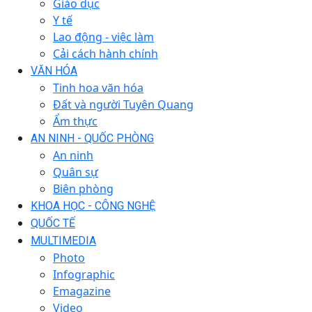
Giáo dục
Y tế
Lao động - việc làm
Cải cách hành chính
VĂN HÓA
Tinh hoa văn hóa
Đất và người Tuyên Quang
Ẩm thực
AN NINH - QUỐC PHÒNG
An ninh
Quân sự
Biên phòng
KHOA HỌC - CÔNG NGHỆ
QUỐC TẾ
MULTIMEDIA
Photo
Infographic
Emagazine
Video