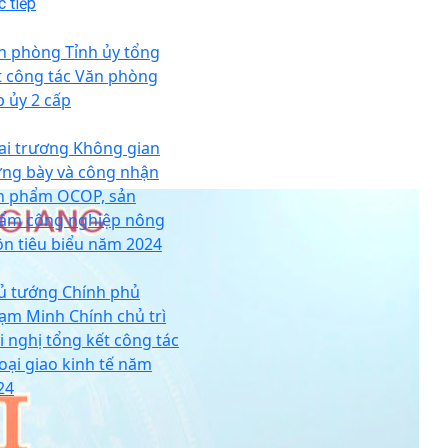
 tiếp
n phòng Tỉnh ủy tổng
t công tác Văn phòng
p ủy 2 cấp
ai trương Không gian
ưng bày và công nhận
n phẩm OCOP, sản
ẩm công nghiệp nông
ôn tiêu biểu năm 2024
ủ tướng Chính phủ
ạm Minh Chính chủ trì
i nghị tổng kết công tác
oại giao kinh tế năm
24