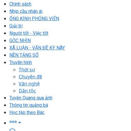
Chính sách
Nhịp cầu nhân ái
ỐNG KÍNH PHÓNG VIÊN
Giải trí
Người tốt - Việc tốt
GÓC NHÌN
XÃ LUẬN - VẤN ĐỀ KỲ NÀY
NỀN TẢNG SỐ
Truyền hình
Thời sự
Chuyên đề
Văn nghệ
Dân tộc
Tuyên Quang qua ảnh
Thông tin quảng bá
Học tập theo Bác