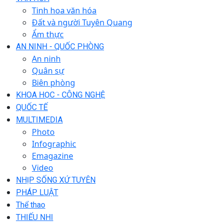
Tinh hoa văn hóa
Đất và người Tuyên Quang
Ẩm thực
AN NINH - QUỐC PHÒNG
An ninh
Quân sự
Biên phòng
KHOA HỌC - CÔNG NGHỆ
QUỐC TẾ
MULTIMEDIA
Photo
Infographic
Emagazine
Video
NHỊP SỐNG XỨ TUYÊN
PHÁP LUẬT
Thể thao
THIẾU NHI