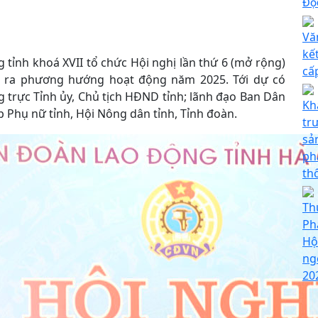
Đọc
Vă
kế
 tỉnh khoá XVII tổ chức Hội nghị lần thứ 6 (mở rộng)
cấ
ề ra phương hướng hoạt động năm 2025. Tới dự có
 trực Tỉnh ủy, Chủ tịch HĐND tỉnh; lãnh đạo Ban Dân
Kh
p Phụ nữ tỉnh, Hội Nông dân tỉnh, Tỉnh đoàn.
tr
sả
ph
th
Th
Ph
Hộ
ng
20