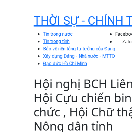
THỜI SỰ - CHÍNH 
Facebo
Tin trong nước
Zalo
Tin trong tỉnh
Bảo vệ nền tảng tư tưởng của Đảng
Xây dựng Đảng - Nhà nước - MTTQ
Đạo đức Hồ Chí Minh
Hội nghị BCH Liên
Hội Cựu chiến bi
chức , Hội Chữ th
Nông dân tỉnh