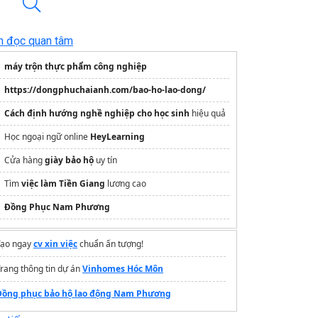
n đọc quan tâm
máy trộn thực phẩm công nghiệp
https://dongphuchaianh.com/bao-ho-lao-dong/
Cách định hướng nghề nghiệp cho học sinh
hiệu quả
Học ngoại ngữ online
HeyLearning
Cửa hàng
giày bảo hộ
uy tín
Tìm
việc làm Tiền Giang
lương cao
Đồng Phục Nam Phương
Tạo ngay
cv xin việc
chuẩn ấn tượng!
rang thông tin dự án
Vinhomes Hóc Môn
Đồng phục bảo hộ lao động Nam Phương