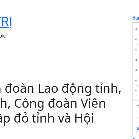
TRỊ
Bạ
ok
 đoàn Lao động tỉnh,
nh, Công đoàn Viên
ập đỏ tỉnh và Hội
T