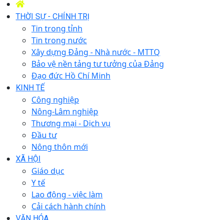
THỜI SỰ - CHÍNH TRỊ
Tin trong tỉnh
Tin trong nước
Xây dựng Đảng - Nhà nước - MTTQ
Bảo vệ nền tảng tư tưởng của Đảng
Đạo đức Hồ Chí Minh
KINH TẾ
Công nghiệp
Nông-Lâm nghiệp
Thương mại - Dịch vụ
Đầu tư
Nông thôn mới
XÃ HỘI
Giáo dục
Y tế
Lao động - việc làm
Cải cách hành chính
VĂN HÓA