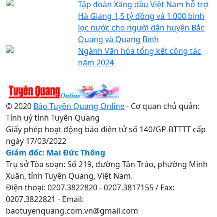
Tập đoàn Xăng dầu Việt Nam hỗ trợ
Hà Giang 1,5 tỷ đồng và 1.000 bình
lọc nước cho người dân huyện Bắc
Quang và Quang Bình
Ngành Văn hóa tổng kết công tác
năm 2024
© 2020
Báo Tuyên Quang Online
- Cơ quan chủ quản:
Tỉnh uỷ tỉnh Tuyên Quang
Giấy phép hoạt động báo điện tử số 140/GP-BTTTT cấp
ngày 17/03/2022
Giám đốc: Mai Đức Thông
Trụ sở Tòa soạn: Số 219, đường Tân Trào, phường Minh
Xuân, tỉnh Tuyên Quang, Việt Nam.
Điện thoại: 0207.3822820 - 0207.3817155 / Fax:
0207.3822821 - Email:
baotuyenquang.com.vn@gmail.com