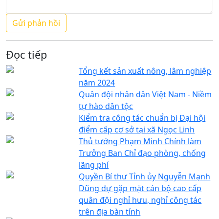
Đọc tiếp
Tổng kết sản xuất nông, lâm nghiệp
năm 2024
Quân đội nhân dân Việt Nam - Niềm
tự hào dân tộc
Kiểm tra công tác chuẩn bị Đại hội
điểm cấp cơ sở tại xã Ngọc Linh
Thủ tướng Phạm Minh Chính làm
Trưởng Ban Chỉ đạo phòng, chống
lãng phí
Quyền Bí thư Tỉnh ủy Nguyễn Mạnh
Dũng dự gặp mặt cán bộ cao cấp
quân đội nghỉ hưu, nghỉ công tác
trên địa bàn tỉnh