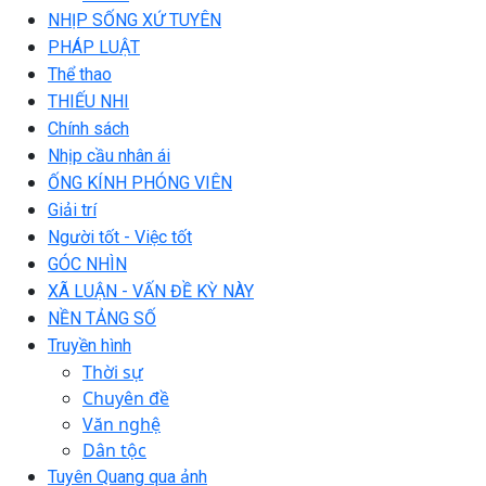
NHỊP SỐNG XỨ TUYÊN
PHÁP LUẬT
Thể thao
THIẾU NHI
Chính sách
Nhịp cầu nhân ái
ỐNG KÍNH PHÓNG VIÊN
Giải trí
Người tốt - Việc tốt
GÓC NHÌN
XÃ LUẬN - VẤN ĐỀ KỲ NÀY
NỀN TẢNG SỐ
Truyền hình
Thời sự
Chuyên đề
Văn nghệ
Dân tộc
Tuyên Quang qua ảnh