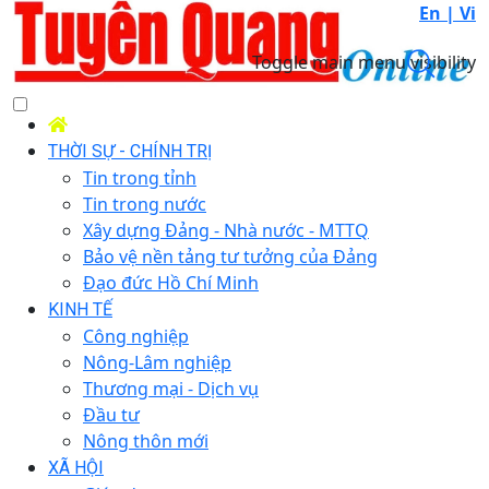
En |
Vi
Toggle main menu visibility
THỜI SỰ - CHÍNH TRỊ
Tin trong tỉnh
Tin trong nước
Xây dựng Đảng - Nhà nước - MTTQ
Bảo vệ nền tảng tư tưởng của Đảng
Đạo đức Hồ Chí Minh
KINH TẾ
Công nghiệp
Nông-Lâm nghiệp
Thương mại - Dịch vụ
Đầu tư
Nông thôn mới
XÃ HỘI