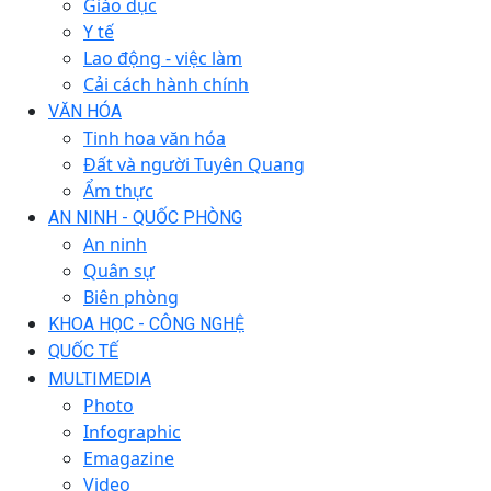
Giáo dục
Y tế
Lao động - việc làm
Cải cách hành chính
VĂN HÓA
Tinh hoa văn hóa
Đất và người Tuyên Quang
Ẩm thực
AN NINH - QUỐC PHÒNG
An ninh
Quân sự
Biên phòng
KHOA HỌC - CÔNG NGHỆ
QUỐC TẾ
MULTIMEDIA
Photo
Infographic
Emagazine
Video